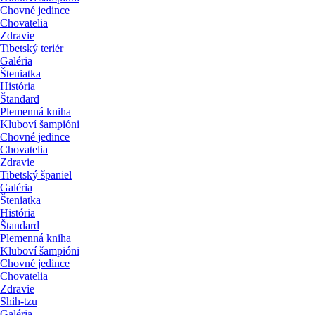
Chovné jedince
Chovatelia
Zdravie
Tibetský teriér
Galéria
Šteniatka
História
Štandard
Plemenná kniha
Kluboví šampióni
Chovné jedince
Chovatelia
Zdravie
Tibetský španiel
Galéria
Šteniatka
História
Štandard
Plemenná kniha
Kluboví šampióni
Chovné jedince
Chovatelia
Zdravie
Shih-tzu
Galéria