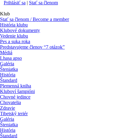
Prihlásiť sa
|
Stať sa členom
Klub
Stať sa členom / Become a member
História klubu
Klubové dokumenty
Vedenie klubu
Pes a suka roka
Predstavujeme členov “7 otázok”
Médiá
Lhasa apso
Galéria
Šteniatka
História
Štandard
Plemenná kniha
Kluboví šampióni
Chovné jedince
Chovatelia
Zdravie
Tibetský teriér
Galéria
Šteniatka
História
Štandard