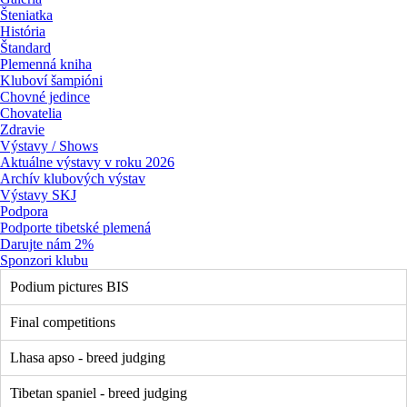
Šteniatka
História
Štandard
Plemenná kniha
Kluboví šampióni
Chovné jedince
Chovatelia
Zdravie
Výstavy / Shows
Aktuálne výstavy v roku 2026
Archív klubových výstav
Výstavy SKJ
Podpora
Podporte tibetské plemená
Darujte nám 2%
Sponzori klubu
Podium pictures BIS
Final competitions
Lhasa apso - breed judging
Tibetan spaniel - breed judging