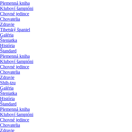
Plemenná kniha
Kluboví šampióni
Chovné jedince
Chovatelia
Zdravie
Tibetský španiel
Galéria
Šteniatka
História
Štandard
Plemenná kniha
Kluboví šampióni
Chovné jedince
Chovatelia
Zdravie
Shih-tzu
Galéria
Šteniatka
História
Štandard
Plemenná kniha
Kluboví šampióni
Chovné jedince
Chovatelia
Zdravie