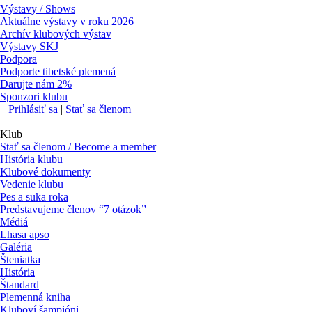
Výstavy / Shows
Aktuálne výstavy v roku 2026
Archív klubových výstav
Výstavy SKJ
Podpora
Podporte tibetské plemená
Darujte nám 2%
Sponzori klubu
Prihlásiť sa
|
Stať sa členom
Klub
Stať sa členom / Become a member
História klubu
Klubové dokumenty
Vedenie klubu
Pes a suka roka
Predstavujeme členov “7 otázok”
Médiá
Lhasa apso
Galéria
Šteniatka
História
Štandard
Plemenná kniha
Kluboví šampióni