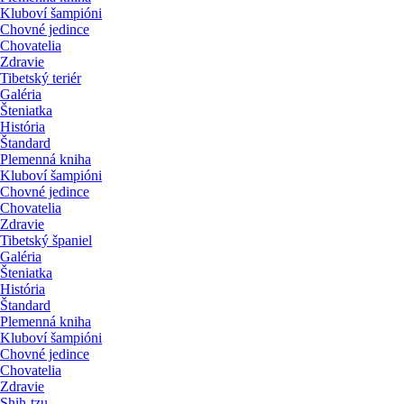
Kluboví šampióni
Chovné jedince
Chovatelia
Zdravie
Tibetský teriér
Galéria
Šteniatka
História
Štandard
Plemenná kniha
Kluboví šampióni
Chovné jedince
Chovatelia
Zdravie
Tibetský španiel
Galéria
Šteniatka
História
Štandard
Plemenná kniha
Kluboví šampióni
Chovné jedince
Chovatelia
Zdravie
Shih-tzu