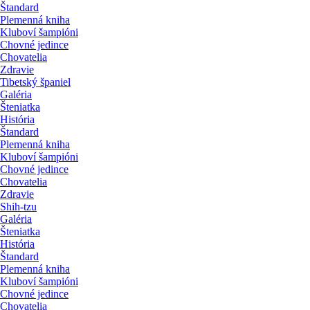
Štandard
Plemenná kniha
Kluboví šampióni
Chovné jedince
Chovatelia
Zdravie
Tibetský španiel
Galéria
Šteniatka
História
Štandard
Plemenná kniha
Kluboví šampióni
Chovné jedince
Chovatelia
Zdravie
Shih-tzu
Galéria
Šteniatka
História
Štandard
Plemenná kniha
Kluboví šampióni
Chovné jedince
Chovatelia