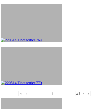
«
‹
z
3
›
»