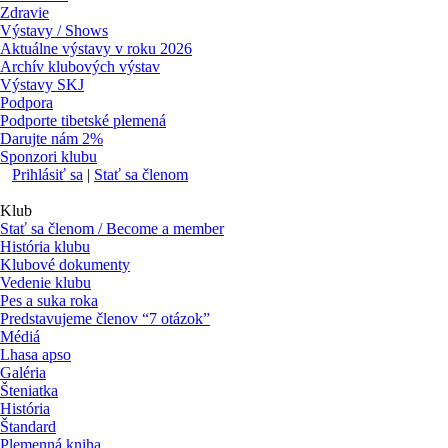
Zdravie
Výstavy / Shows
Aktuálne výstavy v roku 2026
Archív klubových výstav
Výstavy SKJ
Podpora
Podporte tibetské plemená
Darujte nám 2%
Sponzori klubu
Prihlásiť sa
|
Stať sa členom
Klub
Stať sa členom / Become a member
História klubu
Klubové dokumenty
Vedenie klubu
Pes a suka roka
Predstavujeme členov “7 otázok”
Médiá
Lhasa apso
Galéria
Šteniatka
História
Štandard
Plemenná kniha