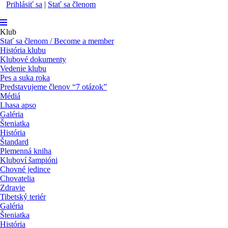
Prihlásiť sa
|
Stať sa členom
Klub
Stať sa členom / Become a member
História klubu
Klubové dokumenty
Vedenie klubu
Pes a suka roka
Predstavujeme členov “7 otázok”
Médiá
Lhasa apso
Galéria
Šteniatka
História
Štandard
Plemenná kniha
Kluboví šampióni
Chovné jedince
Chovatelia
Zdravie
Tibetský teriér
Galéria
Šteniatka
História