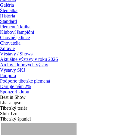
Galéria
Šteniatka
História
Štandard
Plemenná kniha
Kluboví šampióni
Chovné jedince
Chovatelia
Zdravie
Výstavy / Shows
Aktuálne výstavy v roku 2026
Archív klubových výstav
Výstavy SKJ
Podpora
Podporte tibetské plemená
Darujte nám 2%
Sponzori klubu
Best in Show
Lhasa apso
Tibetský teriér
Shih Tzu
Tibetský španiel