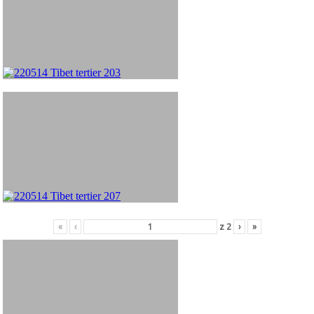
«
‹
z
2
›
»