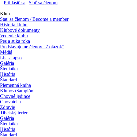
Prihlásiť sa
|
Stať sa členom
Klub
Stať sa členom / Become a member
História klubu
Klubové dokumenty
Vedenie klubu
Pes a suka roka
Predstavujeme členov “7 otázok”
Médiá
Lhasa apso
Galéria
Šteniatka
História
Štandard
Plemenná kniha
Kluboví šampióni
Chovné jedince
Chovatelia
Zdravie
Tibetský teriér
Galéria
Šteniatka
História
Štandard