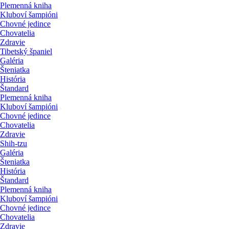
Plemenná kniha
Kluboví šampióni
Chovné jedince
Chovatelia
Zdravie
Tibetský španiel
Galéria
Šteniatka
História
Štandard
Plemenná kniha
Kluboví šampióni
Chovné jedince
Chovatelia
Zdravie
Shih-tzu
Galéria
Šteniatka
História
Štandard
Plemenná kniha
Kluboví šampióni
Chovné jedince
Chovatelia
Zdravie