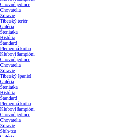
Chovné jedince
Chovatelia
Zdravie
Tibetský teriér
Galéria
Šteniatka
História
Štandard
Plemenná kniha
Kluboví šampióni
Chovné jedince
Chovatelia
Zdravie
Tibetský španiel
Galéria
Šteniatka
História
Štandard
Plemenná kniha
Kluboví šampióni
Chovné jedince
Chovatelia
Zdravie
Shih-tzu
Galéria