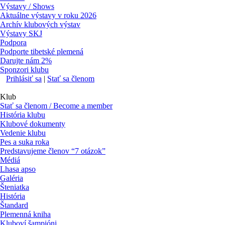
Výstavy / Shows
Aktuálne výstavy v roku 2026
Archív klubových výstav
Výstavy SKJ
Podpora
Podporte tibetské plemená
Darujte nám 2%
Sponzori klubu
Prihlásiť sa
|
Stať sa členom
Klub
Stať sa členom / Become a member
História klubu
Klubové dokumenty
Vedenie klubu
Pes a suka roka
Predstavujeme členov “7 otázok”
Médiá
Lhasa apso
Galéria
Šteniatka
História
Štandard
Plemenná kniha
Kluboví šampióni