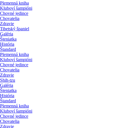
Plemenná kniha
Kluboví šampióni
Chovné jedince
Chovatelia
Zdravie
Tibetský španiel
Galéria
Šteniatka
História
Štandard
Plemenná kniha
Kluboví šampióni
Chovné jedince
Chovatelia
Zdravie
Shih-tzu
Galéria
Šteniatka
História
Štandard
Plemenná kniha
Kluboví šampióni
Chovné jedince
Chovatelia
Zdravie