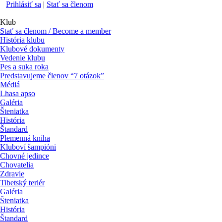
Prihlásiť sa
|
Stať sa členom
Klub
Stať sa členom / Become a member
História klubu
Klubové dokumenty
Vedenie klubu
Pes a suka roka
Predstavujeme členov “7 otázok”
Médiá
Lhasa apso
Galéria
Šteniatka
História
Štandard
Plemenná kniha
Kluboví šampióni
Chovné jedince
Chovatelia
Zdravie
Tibetský teriér
Galéria
Šteniatka
História
Štandard