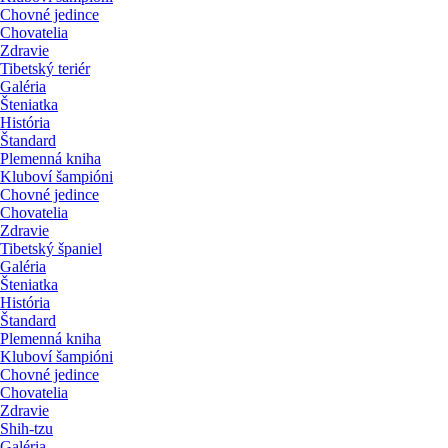
Chovné jedince
Chovatelia
Zdravie
Tibetský teriér
Galéria
Šteniatka
História
Štandard
Plemenná kniha
Kluboví šampióni
Chovné jedince
Chovatelia
Zdravie
Tibetský španiel
Galéria
Šteniatka
História
Štandard
Plemenná kniha
Kluboví šampióni
Chovné jedince
Chovatelia
Zdravie
Shih-tzu
Galéria