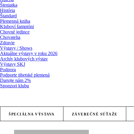
Šteniatka
História
Štandard
Plemenná kniha
Kluboví šampióni
Chovné jedince
Chovatelia
Zdravie
Výstavy / Shows
Aktuálne výstavy v roku 2026
Archív klubových výstav
Výstavy SKJ
Podpora
Podporte tibetské plemená
Darujte nám 2%
Sponzori klubu
ŠPECIÁLNA VÝSTAVA
ZÁVEREČNÉ SÚŤAŽE