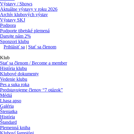
Výstavy / Shows
Aktuálne výstavy v roku 2026
Archív klubových výstav
Výstavy SKJ
Podpora
Podporte tibetské plemená
Darujte nám 2%
Sponzori klubu
Prihlásiť sa
|
Stať sa členom
Klub
Stať sa členom / Become a member
História klubu
Klubové dokumenty
Vedenie klubu
Pes a suka roka
Predstavujeme členov “7 otázok”
Médiá
Lhasa apso
Galéria
Šteniatka
História
Štandard
Plemenná kniha
Kluboví šampióni