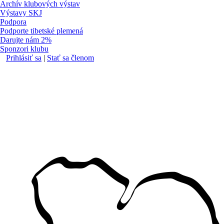
Archív klubových výstav
Výstavy SKJ
Podpora
Podporte tibetské plemená
Darujte nám 2%
Sponzori klubu
Prihlásiť sa
|
Stať sa členom