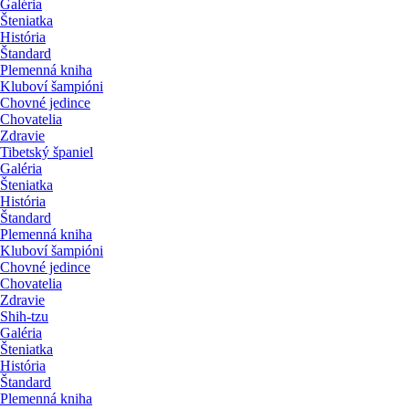
Galéria
Šteniatka
História
Štandard
Plemenná kniha
Kluboví šampióni
Chovné jedince
Chovatelia
Zdravie
Tibetský španiel
Galéria
Šteniatka
História
Štandard
Plemenná kniha
Kluboví šampióni
Chovné jedince
Chovatelia
Zdravie
Shih-tzu
Galéria
Šteniatka
História
Štandard
Plemenná kniha