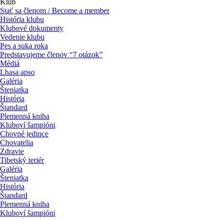
Klub
Stať sa členom / Become a member
História klubu
Klubové dokumenty
Vedenie klubu
Pes a suka roka
Predstavujeme členov “7 otázok”
Médiá
Lhasa apso
Galéria
Šteniatka
História
Štandard
Plemenná kniha
Kluboví šampióni
Chovné jedince
Chovatelia
Zdravie
Tibetský teriér
Galéria
Šteniatka
História
Štandard
Plemenná kniha
Kluboví šampióni