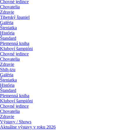
Chovné jedince
Chovatelia
Zdravie
Tibetský španiel
Galéria
Šteniatka
História
Štandard
Plemenná kniha
Kluboví šampióni
Chovné jedince
Chovatelia
Zdravie
Shih-tzu
Galéria
Šteniatka
História
Štandard
Plemenná kniha
Kluboví šampióni
Chovné jedince
Chovatelia
Zdravie
Výstavy / Shows
Aktuálne výstavy v roku 2026