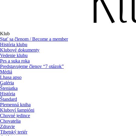
Klub
Stať sa členom / Become a member
História klubu
Klubové dokumenty
Vedenie klubu
Pes a suka roka
Predstavujeme členov “7 otázok”
Médiá
Lhasa apso
Galéria
Šteniatka
História
Štandard
Plemenná kniha
Kluboví šampióni
Chovné jedince
Chovatelia
Zdravie
Tibetský teriér