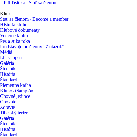
Prihlásiť sa
|
Stať sa členom
Klub
Stať sa členom / Become a member
História klubu
Klubové dokumenty
Vedenie klubu
Pes a suka roka
Predstavujeme členov “7 otázok”
Médiá
Lhasa apso
Galéria
Šteniatka
História
Štandard
Plemenná kniha
Kluboví šampióni
Chovné jedince
Chovatelia
Zdravie
Tibetský teriér
Galéria
Šteniatka
História
Štandard