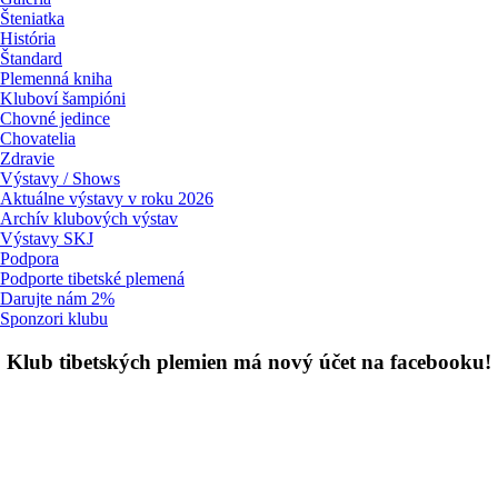
Šteniatka
História
Štandard
Plemenná kniha
Kluboví šampióni
Chovné jedince
Chovatelia
Zdravie
Výstavy / Shows
Aktuálne výstavy v roku 2026
Archív klubových výstav
Výstavy SKJ
Podpora
Podporte tibetské plemená
Darujte nám 2%
Sponzori klubu
Klub tibetských plemien má nový účet na facebooku!