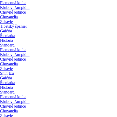
Plemenná kniha
Kluboví šampióni
Chovné jedince
Chovatelia
Zdravie
Tibetský španiel
Galéria
Šteniatka
História
Štandard
Plemenná kniha
Kluboví šampióni
Chovné jedince
Chovatelia
Zdravie
Shih-tzu
Galéria
Šteniatka
História
Štandard
Plemenná kniha
Kluboví šampióni
Chovné jedince
Chovatelia
Zdravie