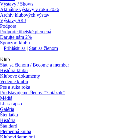
Výstavy / Shows
Aktuálne výstavy v roku 2026
Archív klubových výstav
Výstavy SKJ
Podpora
Podporte tibetské plemená
Darujte nám 2%
Sponzori klubu
Prihlásiť sa
|
Stať sa členom
Klub
Stať sa členom / Become a member
História klubu
Klubové dokumenty
Vedenie klubu
Pes a suka roka
Predstavujeme členov “7 otázok”
Médiá
Lhasa apso
Galéria
Šteniatka
História
Štandard
Plemenná kniha
Kluboví šampióni