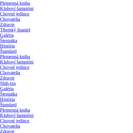
Plemenná kniha
Kluboví šampióni
Chovné jedince
Chovatelia
Zdravie
Tibetský španiel
Galéria
Šteniatka
História
Štandard
Plemenná kniha
Kluboví šampióni
Chovné jedince
Chovatelia
Zdravie
Shih-tzu
Galéria
Šteniatka
História
Štandard
Plemenná kniha
Kluboví šampióni
Chovné jedince
Chovatelia
Zdravie