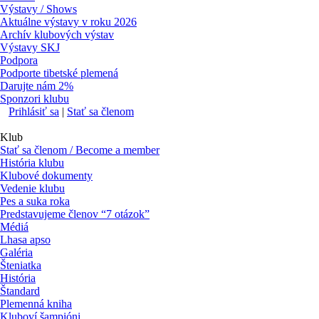
Výstavy / Shows
Aktuálne výstavy v roku 2026
Archív klubových výstav
Výstavy SKJ
Podpora
Podporte tibetské plemená
Darujte nám 2%
Sponzori klubu
Prihlásiť sa
|
Stať sa členom
Klub
Stať sa členom / Become a member
História klubu
Klubové dokumenty
Vedenie klubu
Pes a suka roka
Predstavujeme členov “7 otázok”
Médiá
Lhasa apso
Galéria
Šteniatka
História
Štandard
Plemenná kniha
Kluboví šampióni