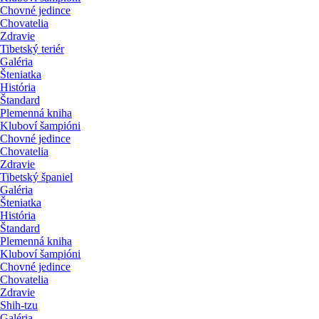
Chovné jedince
Chovatelia
Zdravie
Tibetský teriér
Galéria
Šteniatka
História
Štandard
Plemenná kniha
Kluboví šampióni
Chovné jedince
Chovatelia
Zdravie
Tibetský španiel
Galéria
Šteniatka
História
Štandard
Plemenná kniha
Kluboví šampióni
Chovné jedince
Chovatelia
Zdravie
Shih-tzu
Galéria