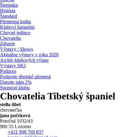
Šteniatka
História
Štandard
Plemenná kniha
Kluboví šampióni
Chovné jedince
Chovatelia
Zdravie
Výstavy / Shows
Aktuálne výstavy v roku 2026
Archív klubových výstav
Výstavy SKJ
Podpora
Podporte tibetské plemená
Darujte nám 2%
Sponzori klubu
Chovatelia Tibetský španiel
stella tibet
chovateľka
jana pučeková
Potočná 1032/43
900 55 Lozorno
+421 908 769 837