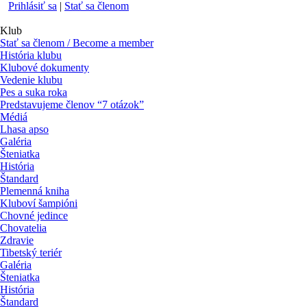
Prihlásiť sa
|
Stať sa členom
Klub
Stať sa členom / Become a member
História klubu
Klubové dokumenty
Vedenie klubu
Pes a suka roka
Predstavujeme členov “7 otázok”
Médiá
Lhasa apso
Galéria
Šteniatka
História
Štandard
Plemenná kniha
Kluboví šampióni
Chovné jedince
Chovatelia
Zdravie
Tibetský teriér
Galéria
Šteniatka
História
Štandard