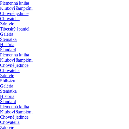
Plemenná kniha
Kluboví šampióni
Chovné jedince
Chovatelia
Zdravie
Tibetský španiel
Galéria
Šteniatka
História
Štandard
Plemenná kniha
Kluboví šampióni
Chovné jedince
Chovatelia
Zdravie
Shih-tzu
Galéria
Šteniatka
História
Štandard
Plemenná kniha
Kluboví šampióni
Chovné jedince
Chovatelia
Zdravie