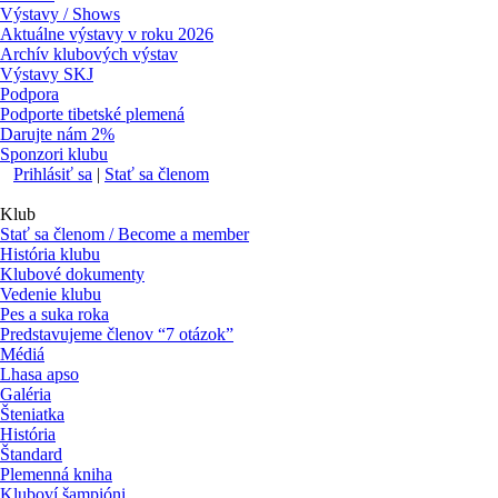
Výstavy / Shows
Aktuálne výstavy v roku 2026
Archív klubových výstav
Výstavy SKJ
Podpora
Podporte tibetské plemená
Darujte nám 2%
Sponzori klubu
Prihlásiť sa
|
Stať sa členom
Klub
Stať sa členom / Become a member
História klubu
Klubové dokumenty
Vedenie klubu
Pes a suka roka
Predstavujeme členov “7 otázok”
Médiá
Lhasa apso
Galéria
Šteniatka
História
Štandard
Plemenná kniha
Kluboví šampióni