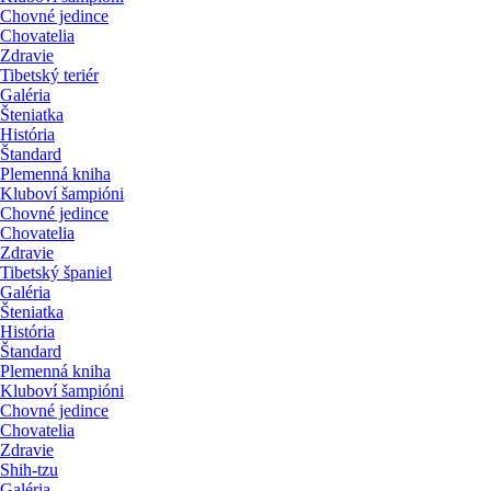
Chovné jedince
Chovatelia
Zdravie
Tibetský teriér
Galéria
Šteniatka
História
Štandard
Plemenná kniha
Kluboví šampióni
Chovné jedince
Chovatelia
Zdravie
Tibetský španiel
Galéria
Šteniatka
História
Štandard
Plemenná kniha
Kluboví šampióni
Chovné jedince
Chovatelia
Zdravie
Shih-tzu
Galéria