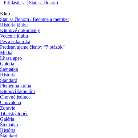
Prihlásiť sa
|
Stať sa členom
Klub
Stať sa členom / Become a member
História klubu
Klubové dokumenty
Vedenie klubu
Pes a suka roka
Predstavujeme členov “7 otázok”
Médiá
Lhasa apso
Galéria
Šteniatka
História
Štandard
Plemenná kniha
Kluboví šampióni
Chovné jedince
Chovatelia
Zdravie
Tibetský teriér
Galéria
Šteniatka
História
Štandard