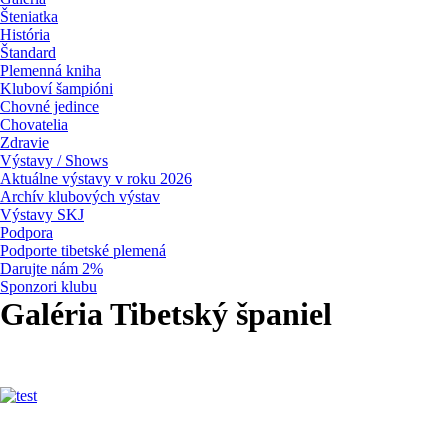
Šteniatka
História
Štandard
Plemenná kniha
Kluboví šampióni
Chovné jedince
Chovatelia
Zdravie
Výstavy / Shows
Aktuálne výstavy v roku 2026
Archív klubových výstav
Výstavy SKJ
Podpora
Podporte tibetské plemená
Darujte nám 2%
Sponzori klubu
Galéria Tibetský španiel