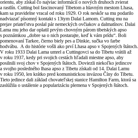
orientu, aby získal čo najviac informácií o nových druhoch zvierat
a rastlín. Cutting bol fascinovaný Tibetom a hlavným mestom Lhasa,
kam sa pravidelne vracal od roku 1929. O rok neskôr sa mu podarilo
nadviazať písomný kontakt s 13tym Dalai Lamom. Cutting mu na
prejav priateľstva poslal pár nemeckých ovčiakov a dalmatínov. Dalai
Lama mu jeho dar oplatil prvým chovným párom tibetských apso
s poznámkou „dobre sa o nich postarajte, keď k vám prídu“. Boli
pomenovaní Tarkee, čierno biely pes a Dinkie, sučka vo farbe
hodvábu. A do histórie vošli ako prví Lhasa apso v Spojených štátoch.
V roku 1933 Dalai Lama umrel a Cuttingovci sa do Tibetu vrátili až
v roku 1937, kedy pri svojich cestách hľadali miestne apso, aby
posilnili svoj chov v Spojených štátoch. Doviezli niekoľko jedincov
a svojho posledného lhasa apso z Tibetu získali od 14. Dalai Lamu
v roku 1950, len krátko pred komunistickou invázou Číny do Tibetu.
Tieto jedince dali základ chovateľskej stanice Hamilton Farm, ktorá sa
zaslúžila o ustálenie a popularizáciu plemena v Spojených štátoch.