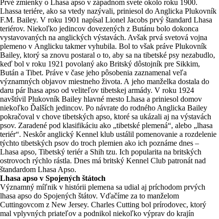
Prvé zmienky o Lhasa apso v západnom svete okolo roku 1900.
Lhassa teriére, ako sa vtedy nazývali, priniesol do Anglicka Plukovník
F.M. Bailey. V roku 1901 napísal Lionel Jacobs prvý štandard Lhasa
teriérov. Niekoľko jedincov dovezených z Butánu bolo dokonca
vystavovaných na anglických výstavách. Avšak prvá svetová vojna
plemeno v Anglicku takmer vyhubila. Bol to však práve Plukovník
Bailey, ktorý sa znovu postaral o to, aby sa na tibetské psy nezabudlo,
keď bol v roku 1921 povolaný ako Britský dôstojník pre Sikkim,
Bután a Tibet. Práve v čase jeho pôsobenia zaznamenal veľa
významných objavov miestneho života. A jeho manželka dostala do
daru pár lhasa apso od veliteľov tibetskej armády. V roku 1924
navštívil Plukovník Bailey hlavné mesto Lhasa a priniesol domov
niekoľko Ďalších jedincov. Po návrate do rodného Anglicka Bailey
pokračoval v chove tibetských apso, ktoré sa ukázali aj na výstavách
psov. Zaradené pod klasifikáciu ako „tibetské plemená“, alebo „lhasa
teriér“. Neskôr anglický Kennel klub ustálil pomenovanie a rozdelenie
týchto tibetských psov do troch plemien ako ich poznáme dnes –
Lhasa apso, Tibetský teriér a Shih tzu. Ich popularita na britských
ostrovoch rýchlo rástla. Dnes má britský Kennel Club patronát nad
štandardom Lhasa Apso.
Lhasa apso v Spojených štátoch
Významný míľnik v histórii plemena sa udial aj príchodom prvých
lhasa apso do Spojených štátov. Vďačíme za to manželom
Cuttingovcom z New Jersey. Charles Cutting bol prírodovec, ktorý
mal vplyvných priateľov a podnikol niekoľko výprav do krajín