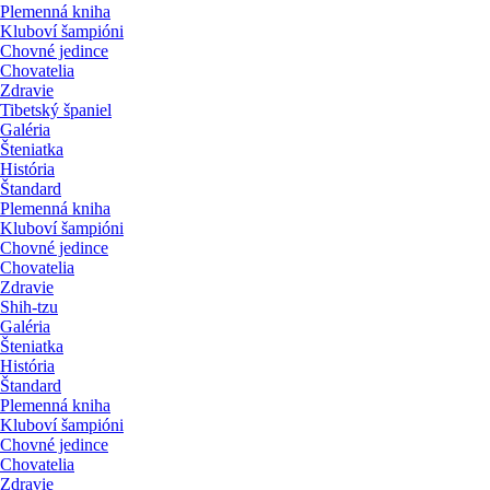
Plemenná kniha
Kluboví šampióni
Chovné jedince
Chovatelia
Zdravie
Tibetský španiel
Galéria
Šteniatka
História
Štandard
Plemenná kniha
Kluboví šampióni
Chovné jedince
Chovatelia
Zdravie
Shih-tzu
Galéria
Šteniatka
História
Štandard
Plemenná kniha
Kluboví šampióni
Chovné jedince
Chovatelia
Zdravie