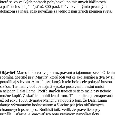
ktoré sa vo veľkých počtoch pohybovali po miestnych kláštoroch
a palácoch sa dajú nájsť už 800 p.n.l. Práve kvôli týmto prvotným
dôkazom sa lhasa apso považuje za jedno z najstarších plemien sveta.
Objaviteľ Marco Polo vo svojom rozprávaní o tajomnom svete Orientu
spomína tibetské psy. Mastify, ktoré boli veľké ako somáre a dva by si
poradili aj s levom. A malé psy, ktorých telo bolo celé pokryté hustou
srsťou. Tie mali v obľube najmä vysoko postavení miestni mnísi
a nejeden Dalai Lama. Podľa starých tradícii si tieto malé psy nebolo
možné kúpiť. Získať ich mohli len darom. Táto tradícia je zmapovaná
už od roku 1583, dynastie Manchu a hovorí o tom, že Dalai Lama
daruje významným hodnostárom a šľachte pár jeho obľúbených
chrámových psov apso. Budhisti totiž verili, že práve tieto psy
prinášajú šťastie. A darovať ich bolo prejavom najvyššej úcty