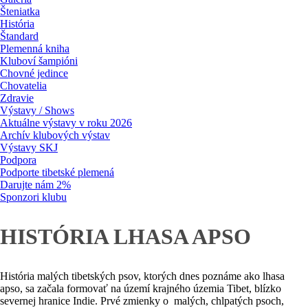
Šteniatka
História
Štandard
Plemenná kniha
Kluboví šampióni
Chovné jedince
Chovatelia
Zdravie
Výstavy / Shows
Aktuálne výstavy v roku 2026
Archív klubových výstav
Výstavy SKJ
Podpora
Podporte tibetské plemená
Darujte nám 2%
Sponzori klubu
HISTÓRIA LHASA APSO
História malých tibetských psov, ktorých dnes poznáme ako lhasa
apso, sa začala formovať na území krajného územia Tibet, blízko
severnej hranice Indie. Prvé zmienky o malých, chlpatých psoch,