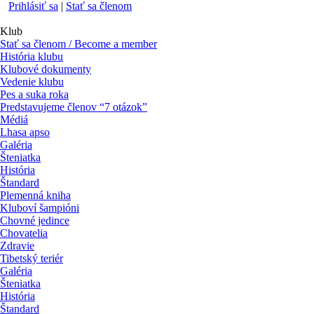
Prihlásiť sa
|
Stať sa členom
Klub
Stať sa členom / Become a member
História klubu
Klubové dokumenty
Vedenie klubu
Pes a suka roka
Predstavujeme členov “7 otázok”
Médiá
Lhasa apso
Galéria
Šteniatka
História
Štandard
Plemenná kniha
Kluboví šampióni
Chovné jedince
Chovatelia
Zdravie
Tibetský teriér
Galéria
Šteniatka
História
Štandard