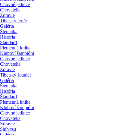
Chovné jedince
Chovatelia
Zdravie
Tibetský teriér
Galéria
Šteniatka
História
Štandard
Plemenná kniha
Kluboví šampióni
Chovné jedince
Chovatelia
Zdravie
Tibetský španiel
Galéria
Šteniatka
História
Štandard
Plemenná kniha
Kluboví šampióni
Chovné jedince
Chovatelia
Zdravie
Shih-tzu
Galéria