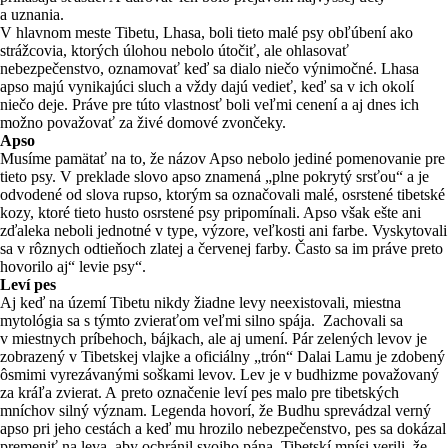
a uznania.
V hlavnom meste Tibetu, Lhasa, boli tieto malé psy obľúbení ako
strážcovia, ktorých úlohou nebolo útočiť, ale ohlasovať
nebezpečenstvo, oznamovať keď sa dialo niečo výnimočné. Lhasa
apso majú vynikajúci sluch a vždy dajú vedieť, keď sa v ich okolí
niečo deje. Práve pre túto vlastnosť boli veľmi cenení a aj dnes ich
možno považovať za živé domové zvončeky.
Apso
Musíme pamätať na to, že názov Apso nebolo jediné pomenovanie pre
tieto psy. V preklade slovo apso znamená „plne pokrytý srsťou“ a je
odvodené od slova rupso, ktorým sa označovali malé, osrstené tibetské
kozy, ktoré tieto husto osrstené psy pripomínali. Apso však ešte ani
zďaleka neboli jednotné v type, výzore, veľkosti ani farbe. Vyskytovali
sa v rôznych odtieňoch zlatej a červenej farby. Často sa im práve preto
hovorilo aj“ levie psy“.
Leví pes
Aj keď na území Tibetu nikdy žiadne levy neexistovali, miestna
mytológia sa s týmto zvieraťom veľmi silno spája. Zachovali sa
v miestnych príbehoch, bájkach, ale aj umení. Pár zelených levov je
zobrazený v Tibetskej vlajke a oficiálny „trón“ Dalai Lamu je zdobený
ôsmimi vyrezávanými soškami levov. Lev je v budhizme považovaný
za kráľa zvierat. A preto označenie leví pes malo pre tibetských
mníchov silný význam. Legenda hovorí, že Budhu sprevádzal verný
apso pri jeho cestách a keď mu hrozilo nebezpečenstvo, pes sa dokázal
premeniť na leva, aby ochránil svojho pána. Tibetskí mnísi verili, že