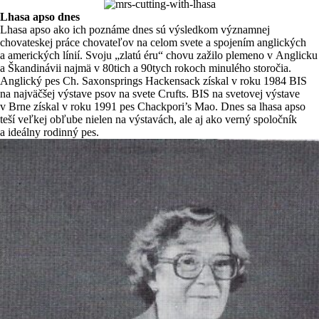
Lhasa apso dnes
Lhasa apso ako ich poznáme dnes sú výsledkom významnej
chovateskej práce chovateľov na celom svete a spojením anglických
a amerických línií. Svoju „zlatú éru“ chovu zažilo plemeno v Anglicku
a Škandinávii najmä v 80tich a 90tych rokoch minulého storočia.
Anglický pes Ch. Saxonsprings Hackensack získal v roku 1984 BIS
na najväčšej výstave psov na svete Crufts. BIS na svetovej výstave
v Brne získal v roku 1991 pes Chackpori’s Mao. Dnes sa lhasa apso
teší veľkej obľube nielen na výstavách, ale aj ako verný spoločník
a ideálny rodinný pes.