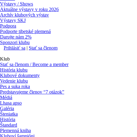
Výstavy / Shows
Aktuálne výstavy v roku 2026
Archív klubových výstav
Výstavy SKJ
Podpora
Podporte tibetské plemená
Darujte nám 2%
Sponzori klubu
Prihlásiť sa
|
Stať sa členom
Klub
Stať sa členom / Become a member
História klubu
Klubové dokumenty
Vedenie klubu
Pes a suka roka
Predstavujeme členov “7 otázok”
Médiá
Lhasa apso
Galéria
Šteniatka
História
Štandard
Plemenná kniha
Kluboví šampióni