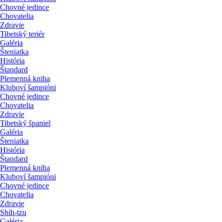
Chovné jedince
Chovatelia
Zdravie
Tibetský teriér
Galéria
Šteniatka
História
Štandard
Plemenná kniha
Kluboví šampióni
Chovné jedince
Chovatelia
Zdravie
Tibetský španiel
Galéria
Šteniatka
História
Štandard
Plemenná kniha
Kluboví šampióni
Chovné jedince
Chovatelia
Zdravie
Shih-tzu
Galéria