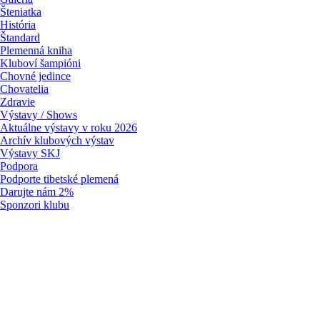
Šteniatka
História
Štandard
Plemenná kniha
Kluboví šampióni
Chovné jedince
Chovatelia
Zdravie
Výstavy / Shows
Aktuálne výstavy v roku 2026
Archív klubových výstav
Výstavy SKJ
Podpora
Podporte tibetské plemená
Darujte nám 2%
Sponzori klubu