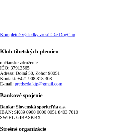
Kompletné výsledky zo súťaže DogCup
Klub tibetských plemien
občianske združenie
IČO: 37913565
Adresa: Dolná 50, Zohor 90051
Kontakt: +421 908 818 308
E-mail:
predseda.ktp@gmail.com
Bankové spojenie
Banka: Slovenská sporiteľňa a.s.
IBAN: SK89 0900 0000 0051 8403 7010
SWIFT: GIBASKBX
Strešné organizácie