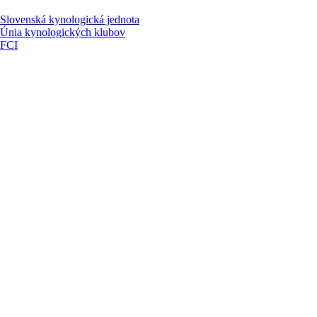
Slovenská kynologická jednota
Únia kynologických klubov
FCI