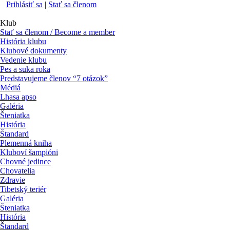
Prihlásiť sa
|
Stať sa členom
Klub
Stať sa členom / Become a member
História klubu
Klubové dokumenty
Vedenie klubu
Pes a suka roka
Predstavujeme členov “7 otázok”
Médiá
Lhasa apso
Galéria
Šteniatka
História
Štandard
Plemenná kniha
Kluboví šampióni
Chovné jedince
Chovatelia
Zdravie
Tibetský teriér
Galéria
Šteniatka
História
Štandard