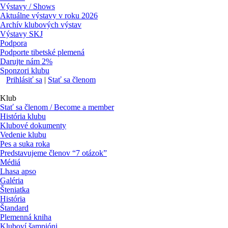
Výstavy / Shows
Aktuálne výstavy v roku 2026
Archív klubových výstav
Výstavy SKJ
Podpora
Podporte tibetské plemená
Darujte nám 2%
Sponzori klubu
Prihlásiť sa
|
Stať sa členom
Klub
Stať sa členom / Become a member
História klubu
Klubové dokumenty
Vedenie klubu
Pes a suka roka
Predstavujeme členov “7 otázok”
Médiá
Lhasa apso
Galéria
Šteniatka
História
Štandard
Plemenná kniha
Kluboví šampióni