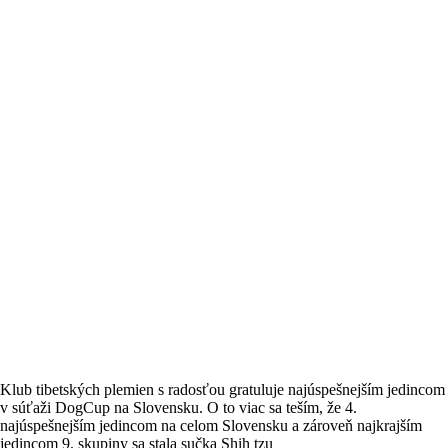
Klub tibetských plemien s radosťou gratuluje najúspešnejším jedincom
v súťaži DogCup na Slovensku. O to viac sa teším, že 4.
najúspešnejším jedincom na celom Slovensku a zároveň najkrajším
jedincom 9. skupiny sa stala sučka Shih tzu