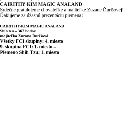
CAIRITHY-KIM MAGIC ANALAND
Srdečne gratulujeme chovateľke a majiteľke Zuzane Ďurišovej!
Ďakujeme za úžasnú prezentáciu plemena!
CAIRITHY-KIM MAGIC ANALAND
Shih tzu – 367 bodov
majiteľka Zuzana Ďurišová
Všetky FCI skupiny: 4. miesto
9. skupina FCI: 1. miesto –
Plemeno Shih Tzu: 1. miesto