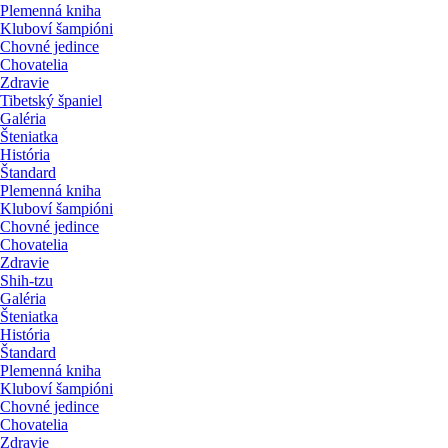
Plemenná kniha
Kluboví šampióni
Chovné jedince
Chovatelia
Zdravie
Tibetský španiel
Galéria
Šteniatka
História
Štandard
Plemenná kniha
Kluboví šampióni
Chovné jedince
Chovatelia
Zdravie
Shih-tzu
Galéria
Šteniatka
História
Štandard
Plemenná kniha
Kluboví šampióni
Chovné jedince
Chovatelia
Zdravie