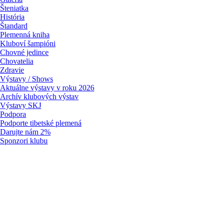
Šteniatka
História
Štandard
Plemenná kniha
Kluboví šampióni
Chovné jedince
Chovatelia
Zdravie
Výstavy / Shows
Aktuálne výstavy v roku 2026
Archív klubových výstav
Výstavy SKJ
Podpora
Podporte tibetské plemená
Darujte nám 2%
Sponzori klubu