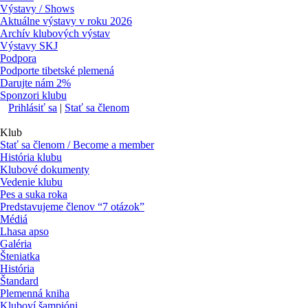
Výstavy / Shows
Aktuálne výstavy v roku 2026
Archív klubových výstav
Výstavy SKJ
Podpora
Podporte tibetské plemená
Darujte nám 2%
Sponzori klubu
Prihlásiť sa
|
Stať sa členom
Klub
Stať sa členom / Become a member
História klubu
Klubové dokumenty
Vedenie klubu
Pes a suka roka
Predstavujeme členov “7 otázok”
Médiá
Lhasa apso
Galéria
Šteniatka
História
Štandard
Plemenná kniha
Kluboví šampióni