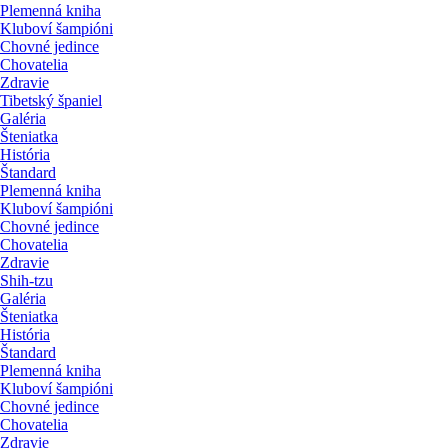
Plemenná kniha
Kluboví šampióni
Chovné jedince
Chovatelia
Zdravie
Tibetský španiel
Galéria
Šteniatka
História
Štandard
Plemenná kniha
Kluboví šampióni
Chovné jedince
Chovatelia
Zdravie
Shih-tzu
Galéria
Šteniatka
História
Štandard
Plemenná kniha
Kluboví šampióni
Chovné jedince
Chovatelia
Zdravie