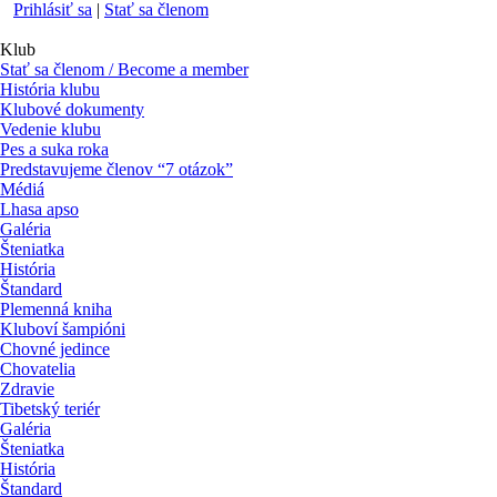
Prihlásiť sa
|
Stať sa členom
Klub
Stať sa členom / Become a member
História klubu
Klubové dokumenty
Vedenie klubu
Pes a suka roka
Predstavujeme členov “7 otázok”
Médiá
Lhasa apso
Galéria
Šteniatka
História
Štandard
Plemenná kniha
Kluboví šampióni
Chovné jedince
Chovatelia
Zdravie
Tibetský teriér
Galéria
Šteniatka
História
Štandard