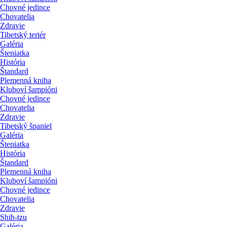
Chovné jedince
Chovatelia
Zdravie
Tibetský teriér
Galéria
Šteniatka
História
Štandard
Plemenná kniha
Kluboví šampióni
Chovné jedince
Chovatelia
Zdravie
Tibetský španiel
Galéria
Šteniatka
História
Štandard
Plemenná kniha
Kluboví šampióni
Chovné jedince
Chovatelia
Zdravie
Shih-tzu
Galéria