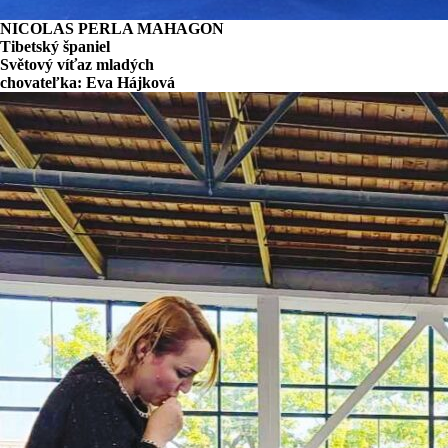
NICOLAS PERLA MAHAGON
Tibetský španiel
Světový víťaz mladých
c
hovateľka: Eva Hájková