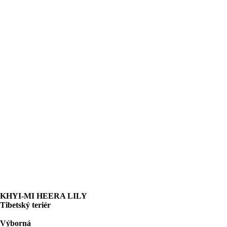
KHYI-MI HEERA LILY
Tibetský teriér
Výborná