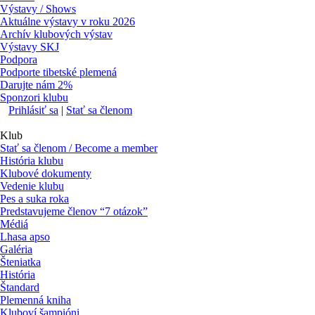
Výstavy / Shows
Aktuálne výstavy v roku 2026
Archív klubových výstav
Výstavy SKJ
Podpora
Podporte tibetské plemená
Darujte nám 2%
Sponzori klubu
Prihlásiť sa
|
Stať sa členom
Klub
Stať sa členom / Become a member
História klubu
Klubové dokumenty
Vedenie klubu
Pes a suka roka
Predstavujeme členov “7 otázok”
Médiá
Lhasa apso
Galéria
Šteniatka
História
Štandard
Plemenná kniha
Kluboví šampióni