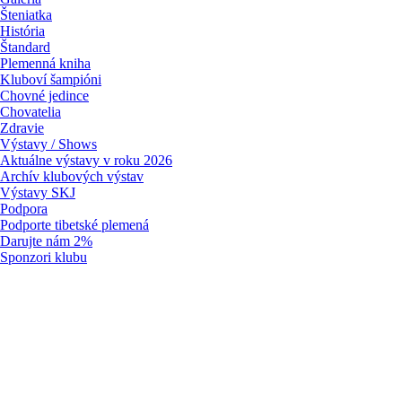
Šteniatka
História
Štandard
Plemenná kniha
Kluboví šampióni
Chovné jedince
Chovatelia
Zdravie
Výstavy / Shows
Aktuálne výstavy v roku 2026
Archív klubových výstav
Výstavy SKJ
Podpora
Podporte tibetské plemená
Darujte nám 2%
Sponzori klubu