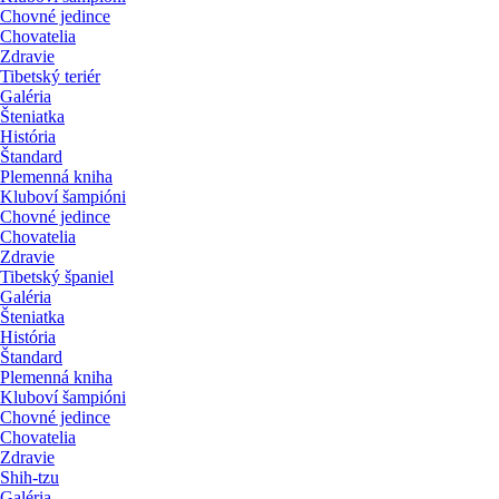
Chovné jedince
Chovatelia
Zdravie
Tibetský teriér
Galéria
Šteniatka
História
Štandard
Plemenná kniha
Kluboví šampióni
Chovné jedince
Chovatelia
Zdravie
Tibetský španiel
Galéria
Šteniatka
História
Štandard
Plemenná kniha
Kluboví šampióni
Chovné jedince
Chovatelia
Zdravie
Shih-tzu
Galéria