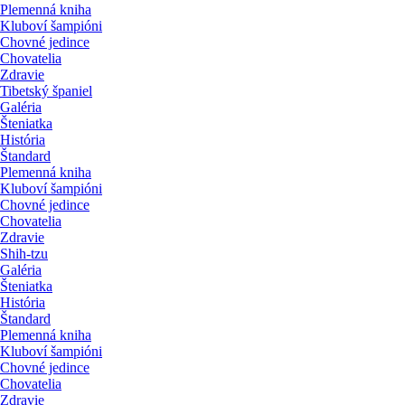
Plemenná kniha
Kluboví šampióni
Chovné jedince
Chovatelia
Zdravie
Tibetský španiel
Galéria
Šteniatka
História
Štandard
Plemenná kniha
Kluboví šampióni
Chovné jedince
Chovatelia
Zdravie
Shih-tzu
Galéria
Šteniatka
História
Štandard
Plemenná kniha
Kluboví šampióni
Chovné jedince
Chovatelia
Zdravie