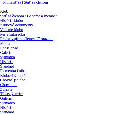
Prihlásiť sa
|
Stať sa členom
Klub
Stať sa členom / Become a member
História klubu
Klubové dokumenty
Vedenie klubu
Pes a suka roka
Predstavujeme členov “7 otázok”
Médiá
Lhasa apso
Galéria
Šteniatka
História
Štandard
Plemenná kniha
Kluboví šampióni
Chovné jedince
Chovatelia
Zdravie
Tibetský teriér
Galéria
Šteniatka
História
Štandard