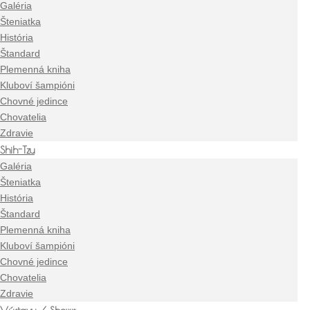
Galéria
Šteniatka
História
Štandard
Plemenná kniha
Kluboví šampióni
Chovné jedince
Chovatelia
Zdravie
Shih-Tzu
Galéria
Šteniatka
História
Štandard
Plemenná kniha
Kluboví šampióni
Chovné jedince
Chovatelia
Zdravie