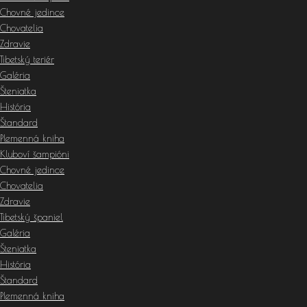
Chovné jedince
Chovatelia
Zdravie
Tibetský teriér
Galéria
Šteniatka
História
Štandard
Plemenná kniha
Kluboví šampióni
Chovné jedince
Chovatelia
Zdravie
Tibetský španiel
Galéria
Šteniatka
História
Štandard
Plemenná kniha