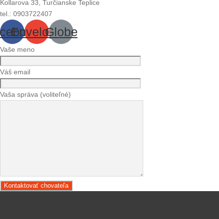
Kollarova 33, Turčianske Teplice
tel.: 0903722407
cebook
Envelope
Globe
Vaše meno
Váš email
Vaša správa (voliteľné)