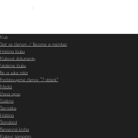
Prihlásiť sa
|
Stať sa členom
Klub
Stať sa členom / Become a member
História klubu
Klubové dokumenty
Vedenie klubu
Pes a suka roka
Predstavujeme členov “7 otázok”
Médiá
Lhasa apso
Galéria
Šteniatka
História
Štandard
Plemenná kniha
Kluboví šampióni