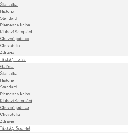
Šteniatka
História
Štandard
Plemenná kniha
Kluboví šampióni
Chovné jedince
Chovatelia
Zdravie
Tibetský Teriér
Galéria
Šteniatka
História
Štandard
Plemenná kniha
Kluboví šampióni
Chovné jedince
Chovatelia
Zdravie
Tibetský Španiel