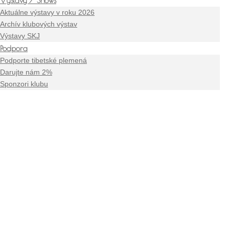
Výstavy / Shows
Aktuálne výstavy v roku 2026
Archív klubových výstav
Výstavy SKJ
Podpora
Podporte tibetské plemená
Darujte nám 2%
Sponzori klubu