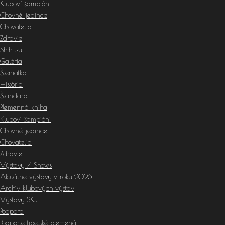
Kluboví šampióni
Chovné jedince
Chovatelia
Zdravie
Shih-tzu
Galéria
Šteniatka
História
Štandard
Plemenná kniha
Kluboví šampióni
Chovné jedince
Chovatelia
Zdravie
Výstavy / Shows
Aktuálne výstavy v roku 2026
Archív klubových výstav
Výstavy SKJ
Podpora
Podporte tibetské plemená