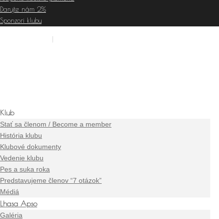
Darujte nám 2%
Sponzori klubu
Prihlásiť sa
|
Stať sa členom
Klub
Stať sa členom / Become a member
História klubu
Klubové dokumenty
Vedenie klubu
Pes a suka roka
Predstavujeme členov “7 otázok”
Médiá
Lhasa Apso
Galéria