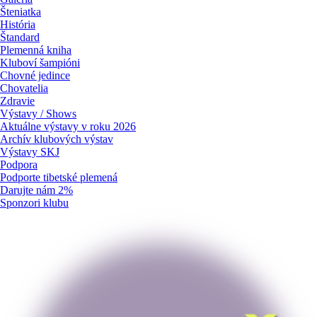
Šteniatka
História
Štandard
Plemenná kniha
Kluboví šampióni
Chovné jedince
Chovatelia
Zdravie
Výstavy / Shows
Aktuálne výstavy v roku 2026
Archív klubových výstav
Výstavy SKJ
Podpora
Podporte tibetské plemená
Darujte nám 2%
Sponzori klubu