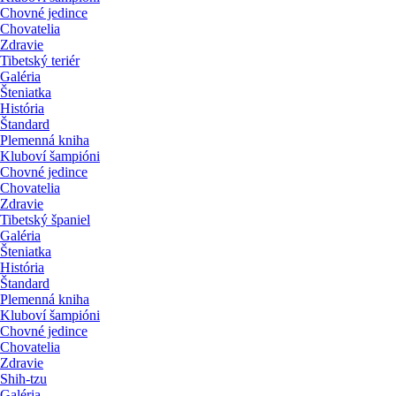
Chovné jedince
Chovatelia
Zdravie
Tibetský teriér
Galéria
Šteniatka
História
Štandard
Plemenná kniha
Kluboví šampióni
Chovné jedince
Chovatelia
Zdravie
Tibetský španiel
Galéria
Šteniatka
História
Štandard
Plemenná kniha
Kluboví šampióni
Chovné jedince
Chovatelia
Zdravie
Shih-tzu
Galéria