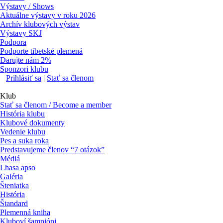
Výstavy / Shows
Aktuálne výstavy v roku 2026
Archív klubových výstav
Výstavy SKJ
Podpora
Podporte tibetské plemená
Darujte nám 2%
Sponzori klubu
Prihlásiť sa
|
Stať sa členom
Klub
Stať sa členom / Become a member
História klubu
Klubové dokumenty
Vedenie klubu
Pes a suka roka
Predstavujeme členov “7 otázok”
Médiá
Lhasa apso
Galéria
Šteniatka
História
Štandard
Plemenná kniha
Kluboví šampióni