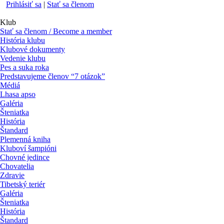
Prihlásiť sa
|
Stať sa členom
Klub
Stať sa členom / Become a member
História klubu
Klubové dokumenty
Vedenie klubu
Pes a suka roka
Predstavujeme členov “7 otázok”
Médiá
Lhasa apso
Galéria
Šteniatka
História
Štandard
Plemenná kniha
Kluboví šampióni
Chovné jedince
Chovatelia
Zdravie
Tibetský teriér
Galéria
Šteniatka
História
Štandard