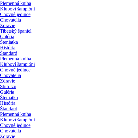
Plemenná kniha
Kluboví šampióni
Chovné jedince
Chovatelia
Zdravie
Tibetský španiel
Galéria
Šteniatka
História
Štandard
Plemenná kniha
Kluboví šampióni
Chovné jedince
Chovatelia
Zdravie
Shih-tzu
Galéria
Šteniatka
História
Štandard
Plemenná kniha
Kluboví šampióni
Chovné jedince
Chovatelia
Zdravie