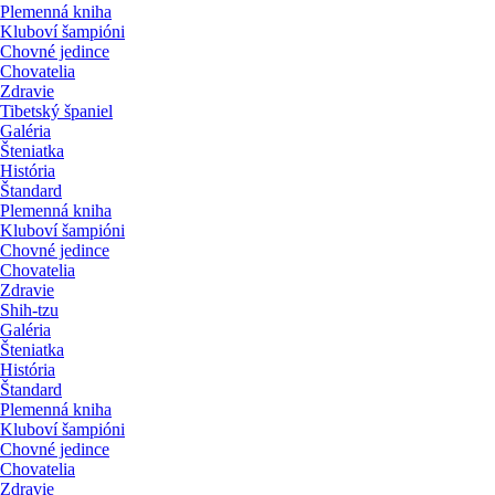
Plemenná kniha
Kluboví šampióni
Chovné jedince
Chovatelia
Zdravie
Tibetský španiel
Galéria
Šteniatka
História
Štandard
Plemenná kniha
Kluboví šampióni
Chovné jedince
Chovatelia
Zdravie
Shih-tzu
Galéria
Šteniatka
História
Štandard
Plemenná kniha
Kluboví šampióni
Chovné jedince
Chovatelia
Zdravie