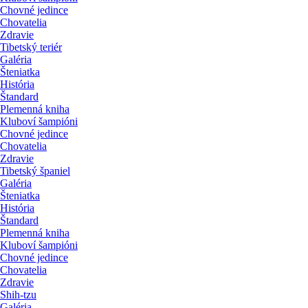
Chovné jedince
Chovatelia
Zdravie
Tibetský teriér
Galéria
Šteniatka
História
Štandard
Plemenná kniha
Kluboví šampióni
Chovné jedince
Chovatelia
Zdravie
Tibetský španiel
Galéria
Šteniatka
História
Štandard
Plemenná kniha
Kluboví šampióni
Chovné jedince
Chovatelia
Zdravie
Shih-tzu
Galéria