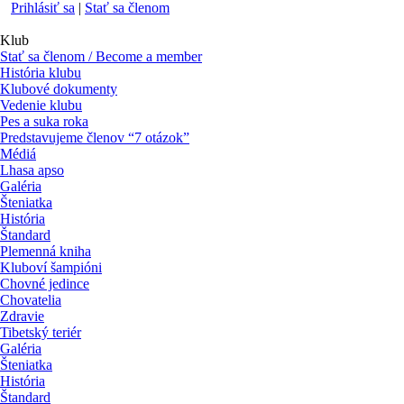
Prihlásiť sa
|
Stať sa členom
Klub
Stať sa členom / Become a member
História klubu
Klubové dokumenty
Vedenie klubu
Pes a suka roka
Predstavujeme členov “7 otázok”
Médiá
Lhasa apso
Galéria
Šteniatka
História
Štandard
Plemenná kniha
Kluboví šampióni
Chovné jedince
Chovatelia
Zdravie
Tibetský teriér
Galéria
Šteniatka
História
Štandard