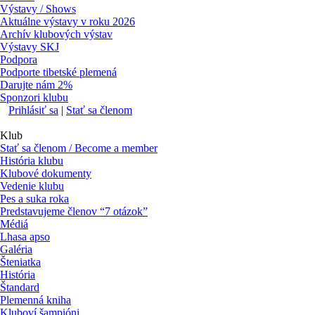
Výstavy / Shows
Aktuálne výstavy v roku 2026
Archív klubových výstav
Výstavy SKJ
Podpora
Podporte tibetské plemená
Darujte nám 2%
Sponzori klubu
Prihlásiť sa
|
Stať sa členom
Klub
Stať sa členom / Become a member
História klubu
Klubové dokumenty
Vedenie klubu
Pes a suka roka
Predstavujeme členov “7 otázok”
Médiá
Lhasa apso
Galéria
Šteniatka
História
Štandard
Plemenná kniha
Kluboví šampióni