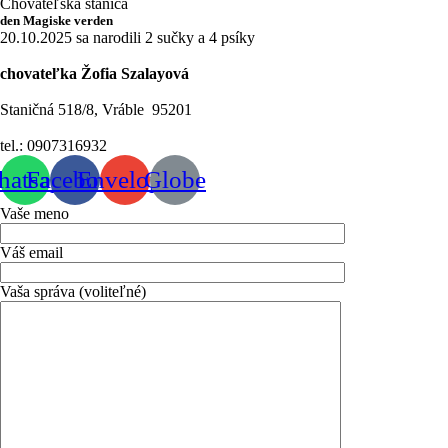
Chovateľská stanica
den Magiske verden
20.10.2025 sa narodili 2 sučky a 4 psíky
chovateľka Žofia Szalayová
Staničná 518/8, Vráble 95201
tel.: 0907316932
atsapp
Facebook
Envelope
Globe
Vaše meno
Váš email
Vaša správa (voliteľné)