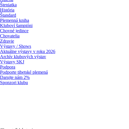
Šteniatka
História
Štandard
Plemenná kniha
Kluboví šampióni
Chovné jedince
Chovatelia
Zdravie
Výstavy / Shows
Aktuálne výstavy v roku 2026
Archív klubových výstav
Výstavy SKJ
Podpora
Podporte tibetské plemená
Darujte nám 2%
Sponzori klubu