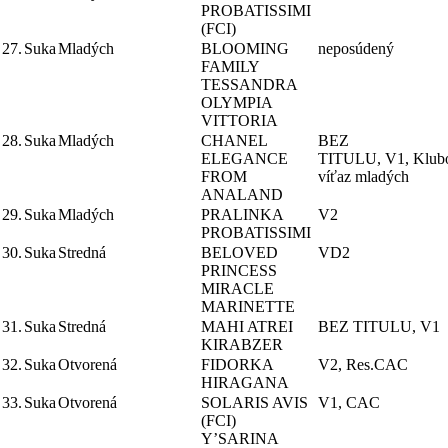
PROBATISSIMI
(FCI)
27.
Suka
Mladých
BLOOMING
neposúdený
FAMILY
TESSANDRA
OLYMPIA
VITTORIA
28.
Suka
Mladých
CHANEL
BEZ
ELEGANCE
TITULU, V1, Klub
FROM
víťaz mladých
ANALAND
29.
Suka
Mladých
PRALINKA
V2
PROBATISSIMI
30.
Suka
Stredná
BELOVED
VD2
PRINCESS
MIRACLE
MARINETTE
31.
Suka
Stredná
MAHI ATREI
BEZ TITULU, V1
KIRABZER
32.
Suka
Otvorená
FIDORKA
V2, Res.CAC
HIRAGANA
33.
Suka
Otvorená
SOLARIS AVIS
V1, CAC
(FCI)
Y’SARINA