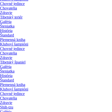
Chovné jedince
Chovatelia
Zdravie
Tibetský teriér
Galéria
Šteniatka
História
Štandard
Plemenná kniha
Kluboví šampióni
Chovné jedince
Chovatelia
Zdravie
Tibetský španiel
Galéria
Šteniatka
História
Štandard
Plemenná kniha
Kluboví šampióni
Chovné jedince
Chovatelia
Zdravie
Shih-tzu
Galéria