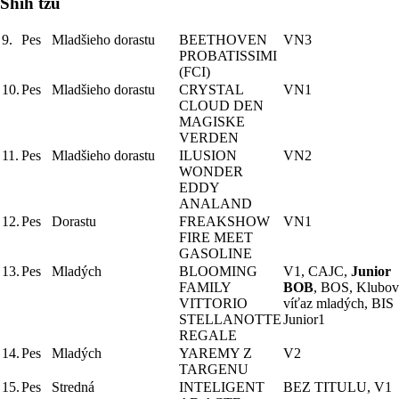
Shih tzu
9.
Pes
Mladšieho dorastu
BEETHOVEN
VN3
PROBATISSIMI
(FCI)
10.
Pes
Mladšieho dorastu
CRYSTAL
VN1
CLOUD DEN
MAGISKE
VERDEN
11.
Pes
Mladšieho dorastu
ILUSION
VN2
WONDER
EDDY
ANALAND
12.
Pes
Dorastu
FREAKSHOW
VN1
FIRE MEET
GASOLINE
13.
Pes
Mladých
BLOOMING
V1, CAJC,
Junior
FAMILY
BOB
, BOS, Klubo
VITTORIO
víťaz mladých, BIS
STELLANOTTE
Junior1
REGALE
14.
Pes
Mladých
YAREMY Z
V2
TARGENU
15.
Pes
Stredná
INTELIGENT
BEZ TITULU, V1