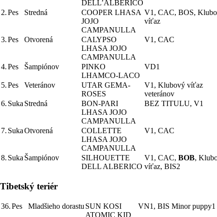
DELL’ALBERICO
2.
Pes
Stredná
COOPER LHASA
V1, CAC, BOS, Klub
JOJO
víťaz
CAMPANULLA
3.
Pes
Otvorená
CALYPSO
V1, CAC
LHASA JOJO
CAMPANULLA
4.
Pes
Šampiónov
PINKO
VD1
LHAMCO-LACO
5.
Pes
Veteránov
UTAR GEMA-
V1, Klubový víťaz
ROSES
veteránov
6.
Suka
Stredná
BON-PARI
BEZ TITULU, V1
LHASA JOJO
CAMPANULLA
7.
Suka
Otvorená
COLLETTE
V1, CAC
LHASA JOJO
CAMPANULLA
8.
Suka
Šampiónov
SILHOUETTE
V1, CAC,
BOB
, Klub
DELL ALBERICO
víťaz, BIS2
Tibetský teriér
36.
Pes
Mladšieho dorastu
SUN KOSI
VN1, BIS Minor puppy1
ATOMIC KID