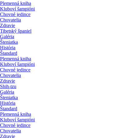
Plemenná kniha
Kluboví šampióni
Chovné jedince
Chovatelia
Zdravie
Tibetský španiel
Galéria
Šteniatka
História
Štandard
Plemenná kniha
Kluboví šampióni
Chovné jedince
Chovatelia
Zdravie
Shih-tzu
Galéria
Šteniatka
História
Štandard
Plemenná kniha
Kluboví šampióni
Chovné jedince
Chovatelia
Zdravie