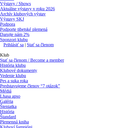
Výstavy / Shows
Aktuálne výstavy v roku 2026
Archív klubových výstav
Výstavy SKJ
Podpora
Podporte tibetské plemená
Darujte nám 2%
Sponzori klubu
Prihlásiť sa
|
Stať sa členom
Klub
Stať sa členom / Become a member
História klubu
Klubové dokumenty
Vedenie klubu
Pes a suka roka
Predstavujeme členov “7 otázok”
Médiá
Lhasa apso
Galéria
Šteniatka
História
Štandard
Plemenná kniha
Kluboví šampióni