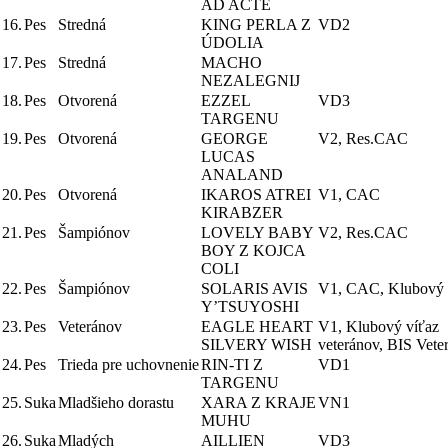
AD ACTE
16.
Pes
Stredná
KING PERLA Z
VD2
ÚDOLIA
17.
Pes
Stredná
MACHO
NEZALEGNIJ
18.
Pes
Otvorená
EZZEL
VD3
TARGENU
19.
Pes
Otvorená
GEORGE
V2, Res.CAC
LUCAS
ANALAND
20.
Pes
Otvorená
IKAROS ATREI
V1, CAC
KIRABZER
21.
Pes
Šampiónov
LOVELY BABY
V2, Res.CAC
BOY Z KOJCA
COLI
22.
Pes
Šampiónov
SOLARIS AVIS
V1, CAC, Klubový 
Y’TSUYOSHI
23.
Pes
Veteránov
EAGLE HEART
V1, Klubový víťaz
SILVERY WISH
veteránov, BIS Vete
24.
Pes
Trieda pre uchovnenie
RIN-TI Z
VD1
TARGENU
25.
Suka
Mladšieho dorastu
XARA Z KRAJE
VN1
MUHU
26.
Suka
Mladých
AILLIEN
VD3