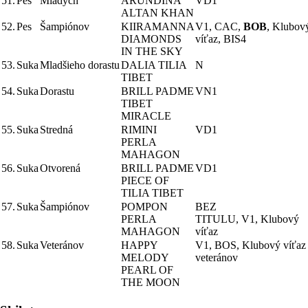
51.
Pes
Mladých
ARUNDINA
VD1
ALTAN KHAN
52.
Pes
Šampiónov
KIIRAMANNA
V1, CAC,
BOB
, Klubov
DIAMONDS
víťaz, BIS4
IN THE SKY
53.
Suka
Mladšieho dorastu
DALIA TILIA
N
TIBET
54.
Suka
Dorastu
BRILL PADME
VN1
TIBET
MIRACLE
55.
Suka
Stredná
RIMINI
VD1
PERLA
MAHAGON
56.
Suka
Otvorená
BRILL PADME
VD1
PIECE OF
TILIA TIBET
57.
Suka
Šampiónov
POMPON
BEZ
PERLA
TITULU, V1, Klubový
MAHAGON
víťaz
58.
Suka
Veteránov
HAPPY
V1, BOS, Klubový víťaz
MELODY
veteránov
PEARL OF
THE MOON