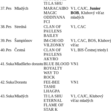
TI LA SHU
37.
Pes
Mladých
MARACAIBO
V1, CAJC,
Junior
MAGIC
BOB
, Klubový víťaz
ODDIYANA
mladých
FCI
38.
Pes
Stredná
CLAN OF
V1, CAC
PAULENS
BAILEY
39.
Pes
Šampiónov
IM-CHI OD
V1, CAC, BOS, Klubov
VILZONKY
víťaz
40.
Pes
Čestná
CLAN OF
V1, BIS Čestnej triedy1
PAULENS
AKYRO
41.
Suka
Mladšieho dorastu
BLUE BLOOD
VN1
ROYALTY
WAY TO
ROCK
42.
Suka
Dorastu
FEE-BEE
VN1
TASHI
LHAGPA
43.
Suka
Mladých
TI LA SHU
V1, CAJC, Klubový
ETERNAL
víťaz mladých
FLAME OF
STAR K