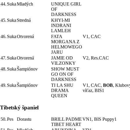
44.
Suka
Mladých
UNIQUE GIRL
OF
DARKNESS
45.
Suka
Stredná
KHYI-MI
INDRANI
LAMLEH
46.
Suka
Otvorená
FATA
V1, CAC
MORGANA Z
HELMOWEGO
JARU
47.
Suka
Otvorená
JAMIE OD
V2, Res.CAC
VILZONKY
48.
Suka
Šampiónov
SHOW MUST
GO ON OF
DARKNESS
49.
Suka
Šampiónov
TI LA SHU
V1, CAC,
BOB
, Klubov
DRAMA
víťaz, BIS1
QUEEN
Tibetský španiel
50.
Pes
Dorastu
BRILL PADME
VN1, BIS Puppy1
TIBET HEART