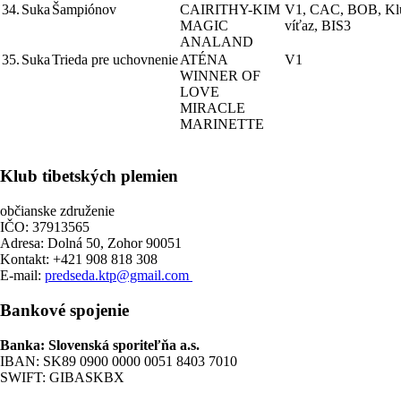
34.
Suka
Šampiónov
CAIRITHY-KIM
V1, CAC, BOB, Kl
MAGIC
víťaz, BIS3
ANALAND
35.
Suka
Trieda pre uchovnenie
ATÉNA
V1
WINNER OF
LOVE
MIRACLE
MARINETTE
Klub tibetských plemien
občianske združenie
IČO: 37913565
Adresa: Dolná 50, Zohor 90051
Kontakt: +421 908 818 308
E-mail:
predseda.ktp@gmail.com
Bankové spojenie
Banka: Slovenská sporiteľňa a.s.
IBAN: SK89 0900 0000 0051 8403 7010
SWIFT: GIBASKBX