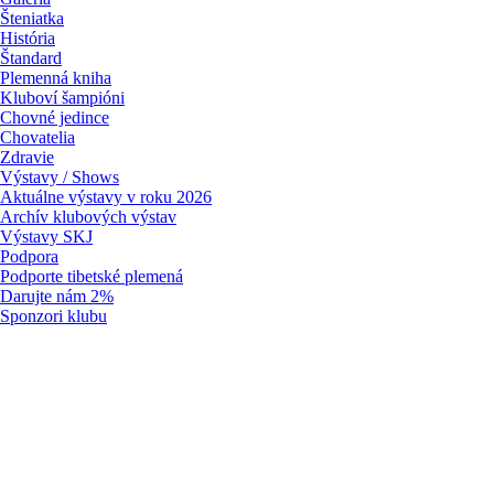
Šteniatka
História
Štandard
Plemenná kniha
Kluboví šampióni
Chovné jedince
Chovatelia
Zdravie
Výstavy / Shows
Aktuálne výstavy v roku 2026
Archív klubových výstav
Výstavy SKJ
Podpora
Podporte tibetské plemená
Darujte nám 2%
Sponzori klubu