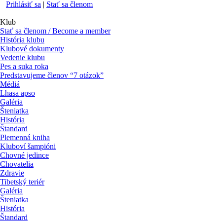
Prihlásiť sa
|
Stať sa členom
Klub
Stať sa členom / Become a member
História klubu
Klubové dokumenty
Vedenie klubu
Pes a suka roka
Predstavujeme členov “7 otázok”
Médiá
Lhasa apso
Galéria
Šteniatka
História
Štandard
Plemenná kniha
Kluboví šampióni
Chovné jedince
Chovatelia
Zdravie
Tibetský teriér
Galéria
Šteniatka
História
Štandard