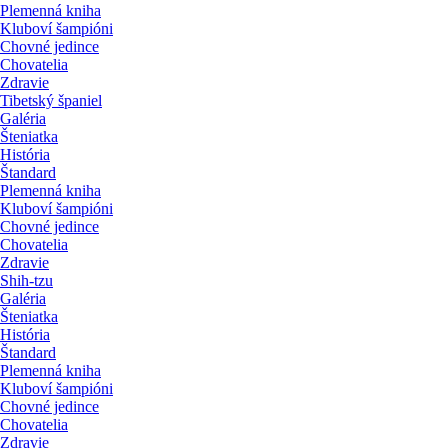
Plemenná kniha
Kluboví šampióni
Chovné jedince
Chovatelia
Zdravie
Tibetský španiel
Galéria
Šteniatka
História
Štandard
Plemenná kniha
Kluboví šampióni
Chovné jedince
Chovatelia
Zdravie
Shih-tzu
Galéria
Šteniatka
História
Štandard
Plemenná kniha
Kluboví šampióni
Chovné jedince
Chovatelia
Zdravie