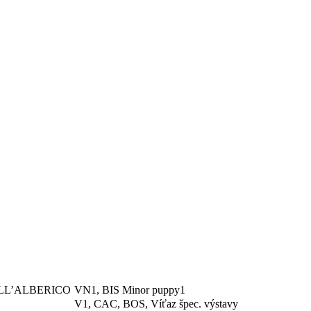
LL’ALBERICO
VN1, BIS Minor puppy1
V1, CAC, BOS, Víťaz špec. výstavy