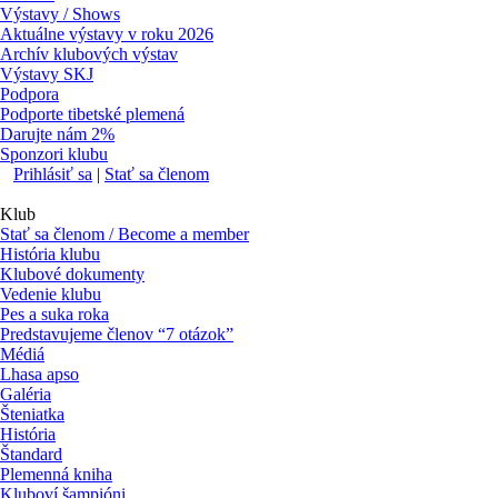
Výstavy / Shows
Aktuálne výstavy v roku 2026
Archív klubových výstav
Výstavy SKJ
Podpora
Podporte tibetské plemená
Darujte nám 2%
Sponzori klubu
Prihlásiť sa
|
Stať sa členom
Klub
Stať sa členom / Become a member
História klubu
Klubové dokumenty
Vedenie klubu
Pes a suka roka
Predstavujeme členov “7 otázok”
Médiá
Lhasa apso
Galéria
Šteniatka
História
Štandard
Plemenná kniha
Kluboví šampióni