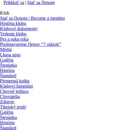
Prihlásiť sa
|
Stať sa členom
Klub
Stať sa členom / Become a member
História klubu
Klubové dokumenty
Vedenie klubu
Pes a suka roka
Predstavujeme členov “7 otázok”
Médiá
Lhasa apso
Galéria
Šteniatka
História
Štandard
Plemenná kniha
Kluboví šampióni
Chovné jedince
Chovatelia
Zdravie
Tibetský teriér
Galéria
Šteniatka
História
Štandard