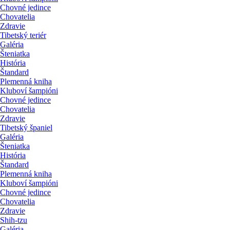
Chovné jedince
Chovatelia
Zdravie
Tibetský teriér
Galéria
Šteniatka
História
Štandard
Plemenná kniha
Kluboví šampióni
Chovné jedince
Chovatelia
Zdravie
Tibetský španiel
Galéria
Šteniatka
História
Štandard
Plemenná kniha
Kluboví šampióni
Chovné jedince
Chovatelia
Zdravie
Shih-tzu
Galéria