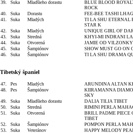
39.
Suka
Mladšieho dorastu
BLUE BLOOD ROYAL
ROCK
40.
Suka
Dorastu
FEE-BEE TASHI LHA
41.
Suka
Mladých
TI LA SHU ETERNAL
STAR K
42.
Suka
Mladých
UNIQUE GIRL OF DA
43.
Suka
Stredná
KHYI-MI INDRANI L
44.
Suka
Otvorená
JAMIE OD VILZONKY
45.
Suka
Šampiónov
SHOW MUST GO ON 
46.
Suka
Šampiónov
TI LA SHU DRAMA Q
Tibetský španiel
47.
Pes
Mladých
ARUNDINA ALTAN 
48.
Pes
Šampiónov
KIIRAMANNA DIAMO
SKY
49.
Suka
Mladšieho dorastu
DALIA TILIA TIBET
50.
Suka
Stredná
RIMINI PERLA MAH
51.
Suka
Otvorená
BRILL PADME PIECE 
TIBET
52.
Suka
Šampiónov
POMPON PERLA MA
53.
Suka
Veteránov
HAPPY MELODY PEA