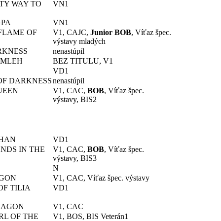
TY WAY TO
VN1
GPA
VN1
 FLAME OF
V1, CAJC,
Junior BOB
, Víťaz špec.
výstavy mladých
RKNESS
nenastúpil
AMLEH
BEZ TITULU, V1
VD1
OF DARKNESS
nenastúpil
UEEN
V1, CAC,
BOB
, Víťaz špec.
výstavy, BIS2
KHAN
VD1
NDS IN THE
V1, CAC,
BOB
, Víťaz špec.
výstavy, BIS3
N
AGON
V1, CAC, Víťaz špec. výstavy
OF TILIA
VD1
HAGON
V1, CAC
RL OF THE
V1, BOS, BIS Veterán1