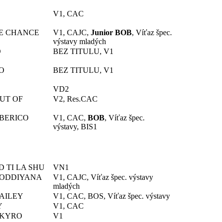
V1, CAC
INE CHANCE
V1, CAJC,
Junior BOB
, Víťaz špec.
výstavy mladých
O
BEZ TITULU, V1
O
BEZ TITULU, V1
VD2
OUT OF
V2, Res.CAC
LBERICO
V1, CAC,
BOB
, Víťaz špec.
výstavy, BIS1
D TI LA SHU
VN1
 ODDIYANA
V1, CAJC, Víťaz špec. výstavy
mladých
AILEY
V1, CAC, BOS, Víťaz špec. výstavy
Y
V1, CAC
AKYRO
V1