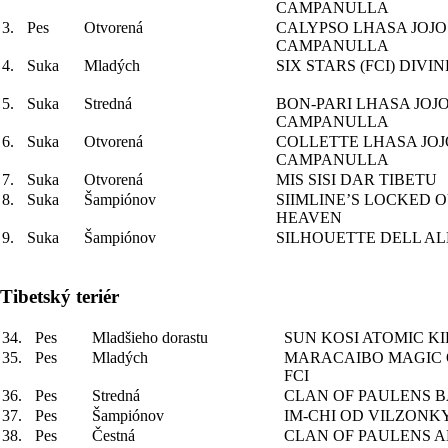
CAMPANULLA
3.
Pes
Otvorená
CALYPSO LHASA JOJO
CAMPANULLA
4.
Suka
Mladých
SIX STARS (FCI) DIV
5.
Suka
Stredná
BON-PARI LHASA JOJ
CAMPANULLA
6.
Suka
Otvorená
COLLETTE LHASA JOJ
CAMPANULLA
7.
Suka
Otvorená
MIS SISI DAR TIBETU
8.
Suka
Šampiónov
SIIMLINE’S LOCKED 
HEAVEN
9.
Suka
Šampiónov
SILHOUETTE DELL A
Tibetský teriér
34.
Pes
Mladšieho dorastu
SUN KOSI ATOMIC KI
35.
Pes
Mladých
MARACAIBO MAGIC
FCI
36.
Pes
Stredná
CLAN OF PAULENS B
37.
Pes
Šampiónov
IM-CHI OD VILZONK
38.
Pes
Čestná
CLAN OF PAULENS 