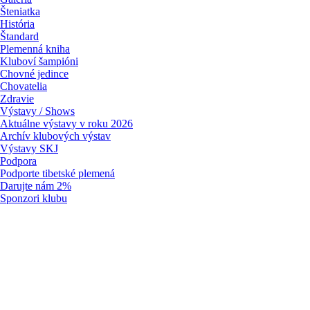
Šteniatka
História
Štandard
Plemenná kniha
Kluboví šampióni
Chovné jedince
Chovatelia
Zdravie
Výstavy / Shows
Aktuálne výstavy v roku 2026
Archív klubových výstav
Výstavy SKJ
Podpora
Podporte tibetské plemená
Darujte nám 2%
Sponzori klubu