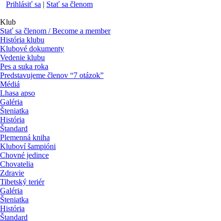
Prihlásiť sa
|
Stať sa členom
Klub
Stať sa členom / Become a member
História klubu
Klubové dokumenty
Vedenie klubu
Pes a suka roka
Predstavujeme členov “7 otázok”
Médiá
Lhasa apso
Galéria
Šteniatka
História
Štandard
Plemenná kniha
Kluboví šampióni
Chovné jedince
Chovatelia
Zdravie
Tibetský teriér
Galéria
Šteniatka
História
Štandard