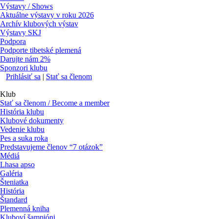
Výstavy / Shows
Aktuálne výstavy v roku 2026
Archív klubových výstav
Výstavy SKJ
Podpora
Podporte tibetské plemená
Darujte nám 2%
Sponzori klubu
Prihlásiť sa
|
Stať sa členom
Klub
Stať sa členom / Become a member
História klubu
Klubové dokumenty
Vedenie klubu
Pes a suka roka
Predstavujeme členov “7 otázok”
Médiá
Lhasa apso
Galéria
Šteniatka
História
Štandard
Plemenná kniha
Kluboví šampióni