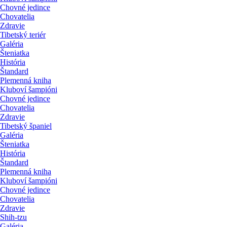
Chovné jedince
Chovatelia
Zdravie
Tibetský teriér
Galéria
Šteniatka
História
Štandard
Plemenná kniha
Kluboví šampióni
Chovné jedince
Chovatelia
Zdravie
Tibetský španiel
Galéria
Šteniatka
História
Štandard
Plemenná kniha
Kluboví šampióni
Chovné jedince
Chovatelia
Zdravie
Shih-tzu
Galéria