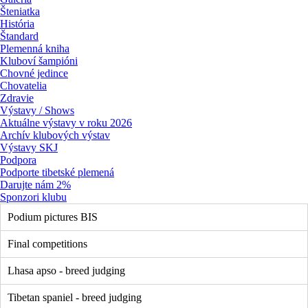
Šteniatka
História
Štandard
Plemenná kniha
Kluboví šampióni
Chovné jedince
Chovatelia
Zdravie
Výstavy / Shows
Aktuálne výstavy v roku 2026
Archív klubových výstav
Výstavy SKJ
Podpora
Podporte tibetské plemená
Darujte nám 2%
Sponzori klubu
Podium pictures BIS
Final competitions
Lhasa apso - breed judging
Tibetan spaniel - breed judging