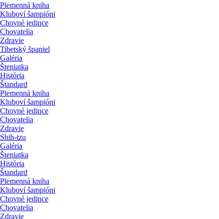
Plemenná kniha
Kluboví šampióni
Chovné jedince
Chovatelia
Zdravie
Tibetský španiel
Galéria
Šteniatka
História
Štandard
Plemenná kniha
Kluboví šampióni
Chovné jedince
Chovatelia
Zdravie
Shih-tzu
Galéria
Šteniatka
História
Štandard
Plemenná kniha
Kluboví šampióni
Chovné jedince
Chovatelia
Zdravie