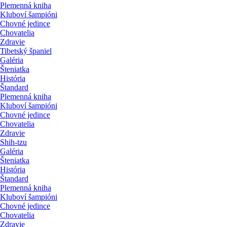
Plemenná kniha
Kluboví šampióni
Chovné jedince
Chovatelia
Zdravie
Tibetský španiel
Galéria
Šteniatka
História
Štandard
Plemenná kniha
Kluboví šampióni
Chovné jedince
Chovatelia
Zdravie
Shih-tzu
Galéria
Šteniatka
História
Štandard
Plemenná kniha
Kluboví šampióni
Chovné jedince
Chovatelia
Zdravie