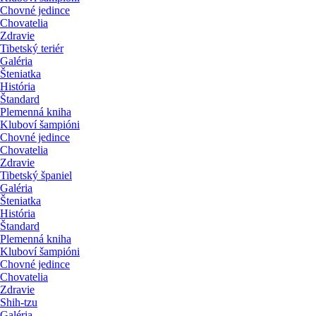
Chovné jedince
Chovatelia
Zdravie
Tibetský teriér
Galéria
Šteniatka
História
Štandard
Plemenná kniha
Kluboví šampióni
Chovné jedince
Chovatelia
Zdravie
Tibetský španiel
Galéria
Šteniatka
História
Štandard
Plemenná kniha
Kluboví šampióni
Chovné jedince
Chovatelia
Zdravie
Shih-tzu
Galéria