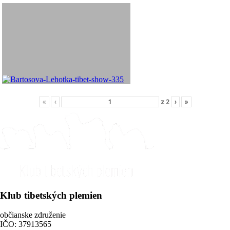
«
‹
z
2
›
»
Klub tibetských plemien
občianske združenie
IČO: 37913565