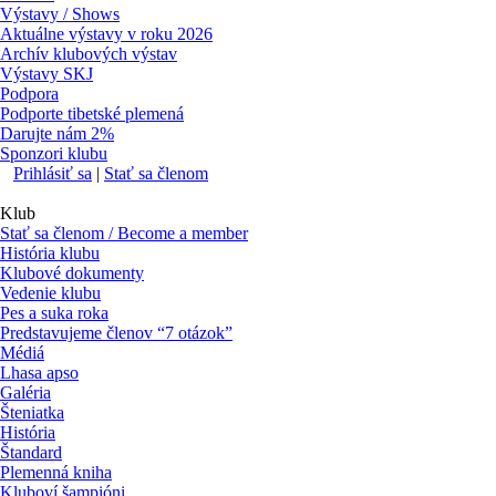
Výstavy / Shows
Aktuálne výstavy v roku 2026
Archív klubových výstav
Výstavy SKJ
Podpora
Podporte tibetské plemená
Darujte nám 2%
Sponzori klubu
Prihlásiť sa
|
Stať sa členom
Klub
Stať sa členom / Become a member
História klubu
Klubové dokumenty
Vedenie klubu
Pes a suka roka
Predstavujeme členov “7 otázok”
Médiá
Lhasa apso
Galéria
Šteniatka
História
Štandard
Plemenná kniha
Kluboví šampióni