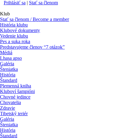
Prihlásiť sa
|
Stať sa členom
Klub
Stať sa členom / Become a member
História klubu
Klubové dokumenty
Vedenie klubu
Pes a suka roka
Predstavujeme členov “7 otázok”
Médiá
Lhasa apso
Galéria
Šteniatka
História
Štandard
Plemenná kniha
Kluboví šampióni
Chovné jedince
Chovatelia
Zdravie
Tibetský teriér
Galéria
Šteniatka
História
Štandard