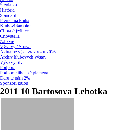
Šteniatka
História
Štandard
Plemenná kniha
Kluboví šampióni
Chovné jedince
Chovatelia
Zdravie
Výstavy / Shows
Aktuálne výstavy v roku 2026
Archív klubových výstav
Výstavy SKJ
Podpora
Podporte tibetské plemená
Darujte nám 2%
Sponzori klubu
2011 10 Bartosova Lehotka