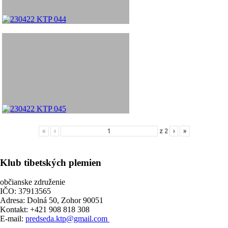
«
‹
z
2
›
»
Klub tibetských plemien
občianske združenie
IČO: 37913565
Adresa: Dolná 50, Zohor 90051
Kontakt: +421 908 818 308
E-mail:
predseda.ktp@gmail.com