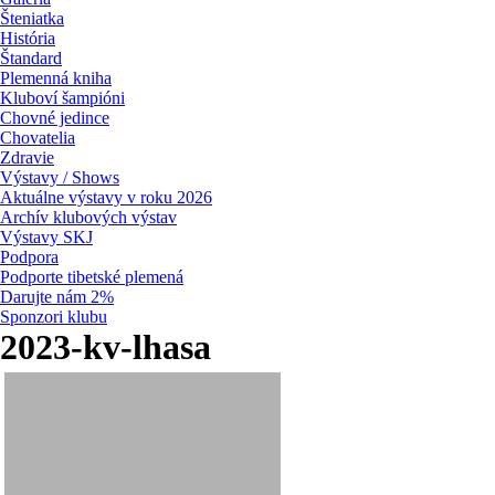
Šteniatka
História
Štandard
Plemenná kniha
Kluboví šampióni
Chovné jedince
Chovatelia
Zdravie
Výstavy / Shows
Aktuálne výstavy v roku 2026
Archív klubových výstav
Výstavy SKJ
Podpora
Podporte tibetské plemená
Darujte nám 2%
Sponzori klubu
2023-kv-lhasa