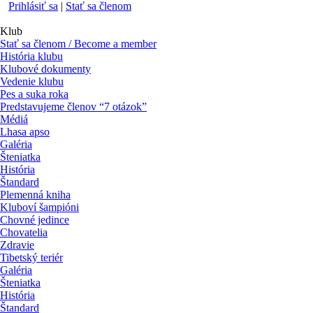
Prihlásiť sa
|
Stať sa členom
Klub
Stať sa členom / Become a member
História klubu
Klubové dokumenty
Vedenie klubu
Pes a suka roka
Predstavujeme členov “7 otázok”
Médiá
Lhasa apso
Galéria
Šteniatka
História
Štandard
Plemenná kniha
Kluboví šampióni
Chovné jedince
Chovatelia
Zdravie
Tibetský teriér
Galéria
Šteniatka
História
Štandard