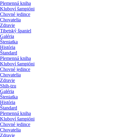
Plemenná kniha
Kluboví šampióni
Chovné jedince
Chovatelia
Zdravie
Tibetský španiel
Galéria
Šteniatka
História
Štandard
Plemenná kniha
Kluboví šampióni
Chovné jedince
Chovatelia
Zdravie
Shih-tzu
Galéria
Šteniatka
História
Štandard
Plemenná kniha
Kluboví šampióni
Chovné jedince
Chovatelia
Zdravie