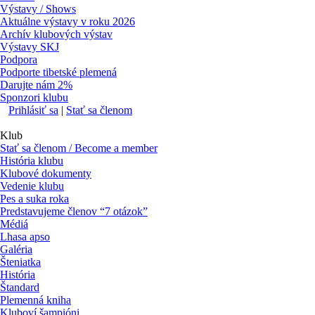
Výstavy / Shows
Aktuálne výstavy v roku 2026
Archív klubových výstav
Výstavy SKJ
Podpora
Podporte tibetské plemená
Darujte nám 2%
Sponzori klubu
Prihlásiť sa
|
Stať sa členom
Klub
Stať sa členom / Become a member
História klubu
Klubové dokumenty
Vedenie klubu
Pes a suka roka
Predstavujeme členov “7 otázok”
Médiá
Lhasa apso
Galéria
Šteniatka
História
Štandard
Plemenná kniha
Kluboví šampióni