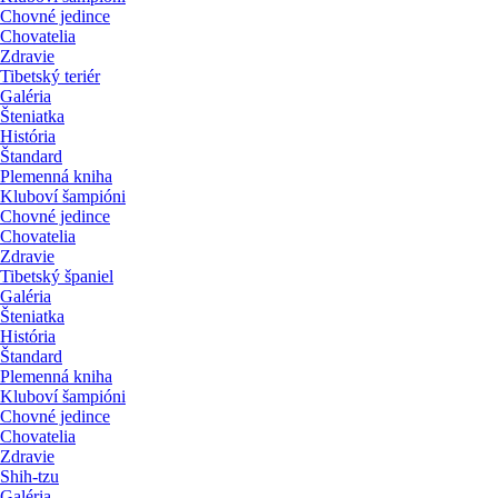
Chovné jedince
Chovatelia
Zdravie
Tibetský teriér
Galéria
Šteniatka
História
Štandard
Plemenná kniha
Kluboví šampióni
Chovné jedince
Chovatelia
Zdravie
Tibetský španiel
Galéria
Šteniatka
História
Štandard
Plemenná kniha
Kluboví šampióni
Chovné jedince
Chovatelia
Zdravie
Shih-tzu
Galéria