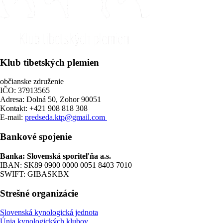
Klub tibetských plemien
občianske združenie
IČO: 37913565
Adresa: Dolná 50, Zohor 90051
Kontakt: +421 908 818 308
E-mail:
predseda.ktp@gmail.com
Bankové spojenie
Banka: Slovenská sporiteľňa a.s.
IBAN: SK89 0900 0000 0051 8403 7010
SWIFT: GIBASKBX
Strešné organizácie
Slovenská kynologická jednota
Únia kynologických klubov