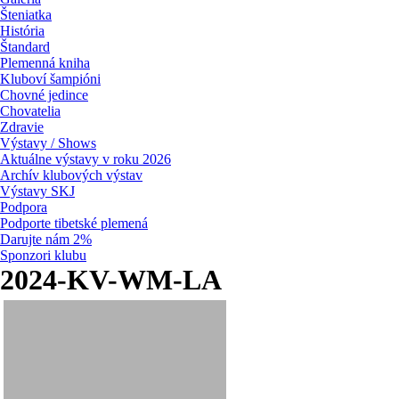
Šteniatka
História
Štandard
Plemenná kniha
Kluboví šampióni
Chovné jedince
Chovatelia
Zdravie
Výstavy / Shows
Aktuálne výstavy v roku 2026
Archív klubových výstav
Výstavy SKJ
Podpora
Podporte tibetské plemená
Darujte nám 2%
Sponzori klubu
2024-KV-WM-LA