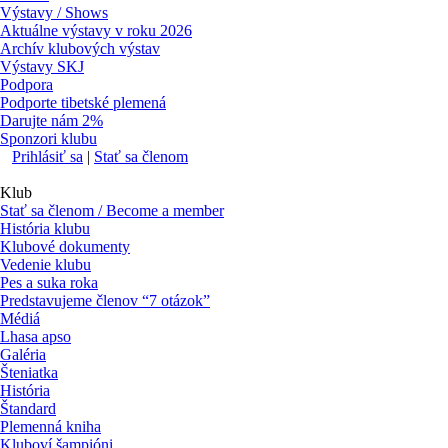
Výstavy / Shows
Aktuálne výstavy v roku 2026
Archív klubových výstav
Výstavy SKJ
Podpora
Podporte tibetské plemená
Darujte nám 2%
Sponzori klubu
Prihlásiť sa
|
Stať sa členom
Klub
Stať sa členom / Become a member
História klubu
Klubové dokumenty
Vedenie klubu
Pes a suka roka
Predstavujeme členov “7 otázok”
Médiá
Lhasa apso
Galéria
Šteniatka
História
Štandard
Plemenná kniha
Kluboví šampióni