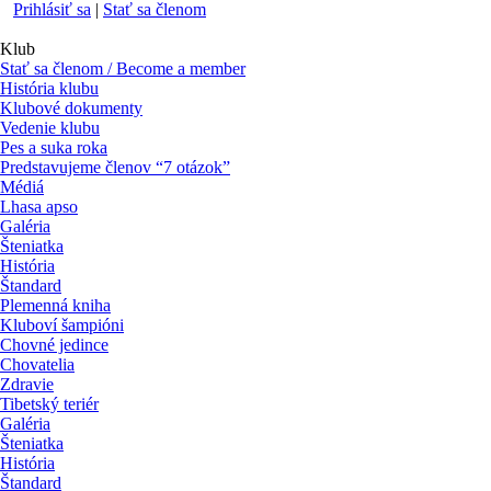
Prihlásiť sa
|
Stať sa členom
Klub
Stať sa členom / Become a member
História klubu
Klubové dokumenty
Vedenie klubu
Pes a suka roka
Predstavujeme členov “7 otázok”
Médiá
Lhasa apso
Galéria
Šteniatka
História
Štandard
Plemenná kniha
Kluboví šampióni
Chovné jedince
Chovatelia
Zdravie
Tibetský teriér
Galéria
Šteniatka
História
Štandard