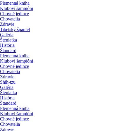
Plemenná kniha
Kluboví šampióni
Chovné jedince
Chovatelia
Zdravie
Tibetský španiel
Galéria
Šteniatka
História
Štandard
Plemenná kniha
Kluboví šampióni
Chovné jedince
Chovatelia
Zdravie
Shih-tzu
Galéria
Šteniatka
História
Štandard
Plemenná kniha
Kluboví šampióni
Chovné jedince
Chovatelia
Zdravie