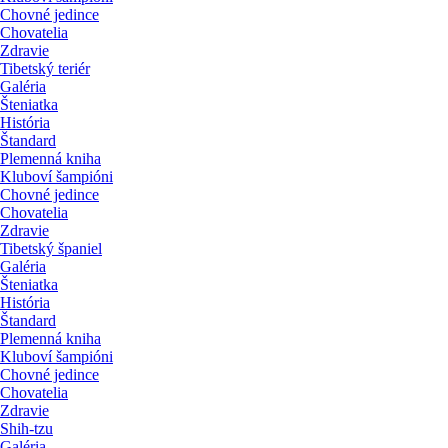
Chovné jedince
Chovatelia
Zdravie
Tibetský teriér
Galéria
Šteniatka
História
Štandard
Plemenná kniha
Kluboví šampióni
Chovné jedince
Chovatelia
Zdravie
Tibetský španiel
Galéria
Šteniatka
História
Štandard
Plemenná kniha
Kluboví šampióni
Chovné jedince
Chovatelia
Zdravie
Shih-tzu
Galéria