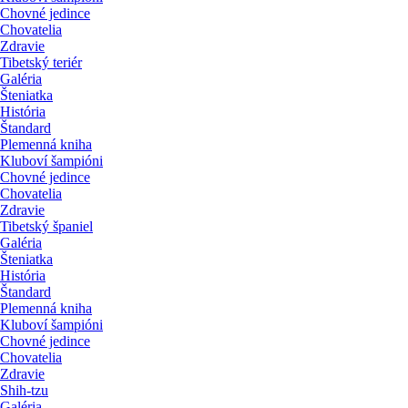
Chovné jedince
Chovatelia
Zdravie
Tibetský teriér
Galéria
Šteniatka
História
Štandard
Plemenná kniha
Kluboví šampióni
Chovné jedince
Chovatelia
Zdravie
Tibetský španiel
Galéria
Šteniatka
História
Štandard
Plemenná kniha
Kluboví šampióni
Chovné jedince
Chovatelia
Zdravie
Shih-tzu
Galéria