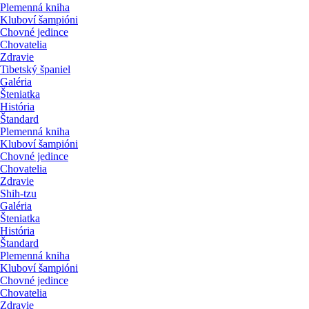
Plemenná kniha
Kluboví šampióni
Chovné jedince
Chovatelia
Zdravie
Tibetský španiel
Galéria
Šteniatka
História
Štandard
Plemenná kniha
Kluboví šampióni
Chovné jedince
Chovatelia
Zdravie
Shih-tzu
Galéria
Šteniatka
História
Štandard
Plemenná kniha
Kluboví šampióni
Chovné jedince
Chovatelia
Zdravie