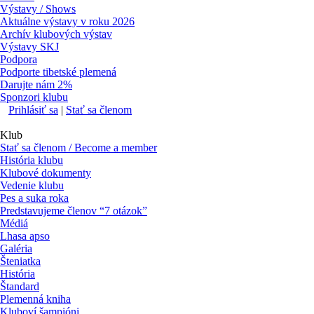
Výstavy / Shows
Aktuálne výstavy v roku 2026
Archív klubových výstav
Výstavy SKJ
Podpora
Podporte tibetské plemená
Darujte nám 2%
Sponzori klubu
Prihlásiť sa
|
Stať sa členom
Klub
Stať sa členom / Become a member
História klubu
Klubové dokumenty
Vedenie klubu
Pes a suka roka
Predstavujeme členov “7 otázok”
Médiá
Lhasa apso
Galéria
Šteniatka
História
Štandard
Plemenná kniha
Kluboví šampióni