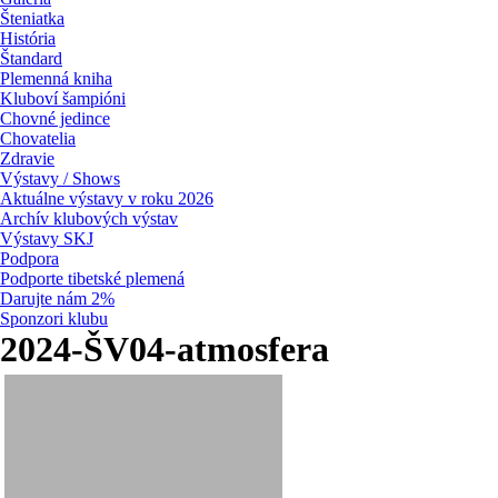
Šteniatka
História
Štandard
Plemenná kniha
Kluboví šampióni
Chovné jedince
Chovatelia
Zdravie
Výstavy / Shows
Aktuálne výstavy v roku 2026
Archív klubových výstav
Výstavy SKJ
Podpora
Podporte tibetské plemená
Darujte nám 2%
Sponzori klubu
2024-ŠV04-atmosfera