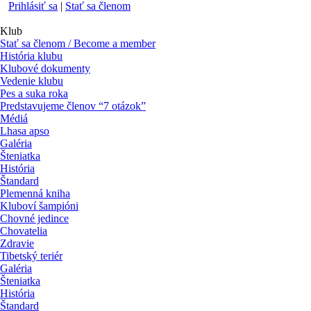
Prihlásiť sa
|
Stať sa členom
Klub
Stať sa členom / Become a member
História klubu
Klubové dokumenty
Vedenie klubu
Pes a suka roka
Predstavujeme členov “7 otázok”
Médiá
Lhasa apso
Galéria
Šteniatka
História
Štandard
Plemenná kniha
Kluboví šampióni
Chovné jedince
Chovatelia
Zdravie
Tibetský teriér
Galéria
Šteniatka
História
Štandard