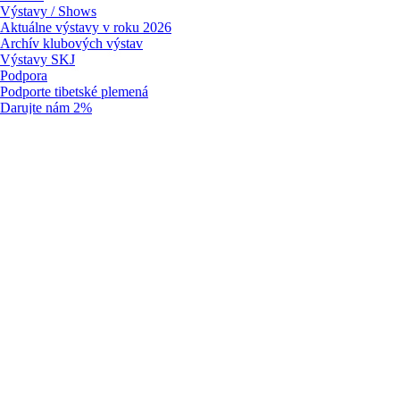
Výstavy / Shows
Aktuálne výstavy v roku 2026
Archív klubových výstav
Výstavy SKJ
Podpora
Podporte tibetské plemená
Darujte nám 2%
Sponzori klubu
Prihlásiť sa
|
Stať sa členom
Klub
Stať sa členom / Become a member
História klubu
Klubové dokumenty
Vedenie klubu
Pes a suka roka
Predstavujeme členov “7 otázok”
Médiá
Lhasa apso
Galéria
Šteniatka
História
Štandard
Plemenná kniha
Kluboví šampióni