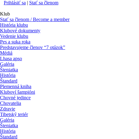
Prihlásiť sa
|
Stať sa členom
Klub
Stať sa členom / Become a member
História klubu
Klubové dokumenty
Vedenie klubu
Pes a suka roka
Predstavujeme členov “7 otázok”
Médiá
Lhasa apso
Galéria
Šteniatka
História
Štandard
Plemenná kniha
Kluboví šampióni
Chovné jedince
Chovatelia
Zdravie
Tibetský teriér
Galéria
Šteniatka
História
Štandard