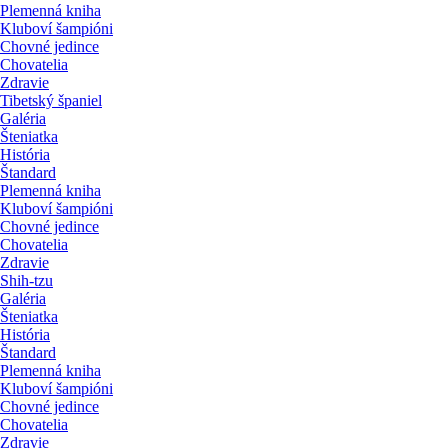
Plemenná kniha
Kluboví šampióni
Chovné jedince
Chovatelia
Zdravie
Tibetský španiel
Galéria
Šteniatka
História
Štandard
Plemenná kniha
Kluboví šampióni
Chovné jedince
Chovatelia
Zdravie
Shih-tzu
Galéria
Šteniatka
História
Štandard
Plemenná kniha
Kluboví šampióni
Chovné jedince
Chovatelia
Zdravie