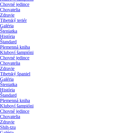
Chovné jedince
Chovatelia
Zdravie
Tibetský teriér
Galéria
Šteniatka
História
Štandard
Plemenná kniha
Kluboví šampióni
Chovné jedince
Chovatelia
Zdravie
Tibetský španiel
Galéria
Šteniatka
História
Štandard
Plemenná kniha
Kluboví šampióni
Chovné jedince
Chovatelia
Zdravie
Shih-tzu
Galéria