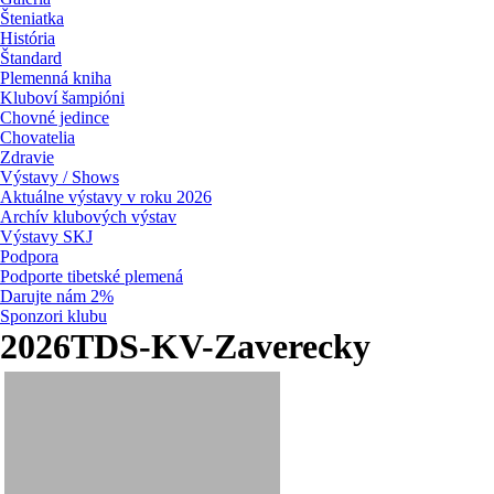
Šteniatka
História
Štandard
Plemenná kniha
Kluboví šampióni
Chovné jedince
Chovatelia
Zdravie
Výstavy / Shows
Aktuálne výstavy v roku 2026
Archív klubových výstav
Výstavy SKJ
Podpora
Podporte tibetské plemená
Darujte nám 2%
Sponzori klubu
2026TDS-KV-Zaverecky