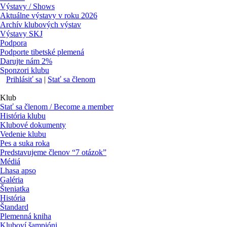
Výstavy / Shows
Aktuálne výstavy v roku 2026
Archív klubových výstav
Výstavy SKJ
Podpora
Podporte tibetské plemená
Darujte nám 2%
Sponzori klubu
Prihlásiť sa
|
Stať sa členom
Klub
Stať sa členom / Become a member
História klubu
Klubové dokumenty
Vedenie klubu
Pes a suka roka
Predstavujeme členov “7 otázok”
Médiá
Lhasa apso
Galéria
Šteniatka
História
Štandard
Plemenná kniha
Kluboví šampióni