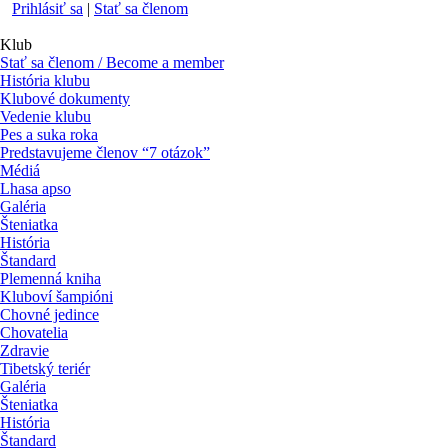
Prihlásiť sa
|
Stať sa členom
Klub
Stať sa členom / Become a member
História klubu
Klubové dokumenty
Vedenie klubu
Pes a suka roka
Predstavujeme členov “7 otázok”
Médiá
Lhasa apso
Galéria
Šteniatka
História
Štandard
Plemenná kniha
Kluboví šampióni
Chovné jedince
Chovatelia
Zdravie
Tibetský teriér
Galéria
Šteniatka
História
Štandard