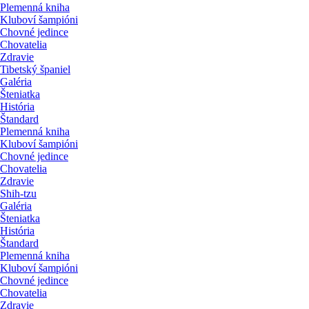
Plemenná kniha
Kluboví šampióni
Chovné jedince
Chovatelia
Zdravie
Tibetský španiel
Galéria
Šteniatka
História
Štandard
Plemenná kniha
Kluboví šampióni
Chovné jedince
Chovatelia
Zdravie
Shih-tzu
Galéria
Šteniatka
História
Štandard
Plemenná kniha
Kluboví šampióni
Chovné jedince
Chovatelia
Zdravie