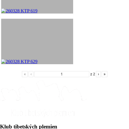
«
‹
z
2
›
»
Klub tibetských plemien