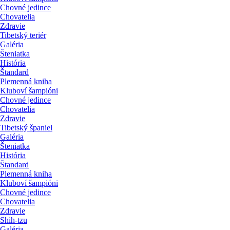
Chovné jedince
Chovatelia
Zdravie
Tibetský teriér
Galéria
Šteniatka
História
Štandard
Plemenná kniha
Kluboví šampióni
Chovné jedince
Chovatelia
Zdravie
Tibetský španiel
Galéria
Šteniatka
História
Štandard
Plemenná kniha
Kluboví šampióni
Chovné jedince
Chovatelia
Zdravie
Shih-tzu
Galéria