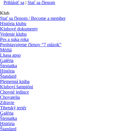
Prihlásiť sa
|
Stať sa členom
Klub
Stať sa členom / Become a member
História klubu
Klubové dokumenty
Vedenie klubu
Pes a suka roka
Predstavujeme členov “7 otázok”
Médiá
Lhasa apso
Galéria
Šteniatka
História
Štandard
Plemenná kniha
Kluboví šampióni
Chovné jedince
Chovatelia
Zdravie
Tibetský teriér
Galéria
Šteniatka
História
Štandard