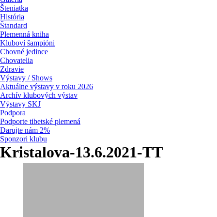
Šteniatka
História
Štandard
Plemenná kniha
Kluboví šampióni
Chovné jedince
Chovatelia
Zdravie
Výstavy / Shows
Aktuálne výstavy v roku 2026
Archív klubových výstav
Výstavy SKJ
Podpora
Podporte tibetské plemená
Darujte nám 2%
Sponzori klubu
Kristalova-13.6.2021-TT