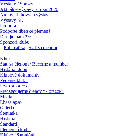
Výstavy / Shows
Aktuálne výstavy v roku 2026
Archív klubových výstav
Výstavy SKJ
Podpora
Podporte tibetské plemená
Darujte nám 2%
Sponzori klubu
Prihlásiť sa
|
Stať sa členom
Klub
Stať sa členom / Become a member
História klubu
Klubové dokumenty
Vedenie klubu
Pes a suka roka
Predstavujeme členov “7 otázok”
Médiá
Lhasa apso
Galéria
Šteniatka
História
Štandard
Plemenná kniha
Kluboví šampióni