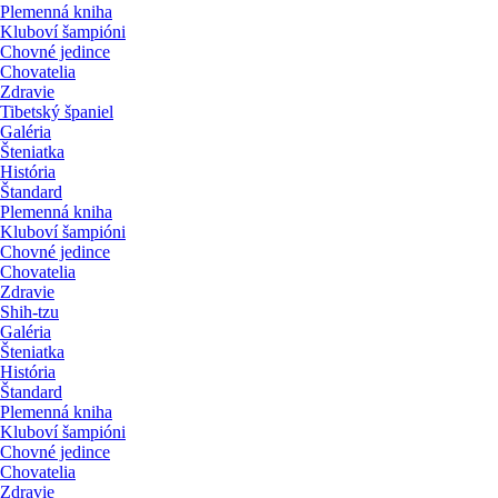
Plemenná kniha
Kluboví šampióni
Chovné jedince
Chovatelia
Zdravie
Tibetský španiel
Galéria
Šteniatka
História
Štandard
Plemenná kniha
Kluboví šampióni
Chovné jedince
Chovatelia
Zdravie
Shih-tzu
Galéria
Šteniatka
História
Štandard
Plemenná kniha
Kluboví šampióni
Chovné jedince
Chovatelia
Zdravie