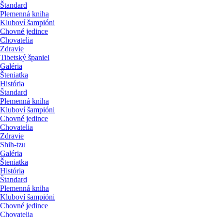
Štandard
Plemenná kniha
Kluboví šampióni
Chovné jedince
Chovatelia
Zdravie
Tibetský španiel
Galéria
Šteniatka
História
Štandard
Plemenná kniha
Kluboví šampióni
Chovné jedince
Chovatelia
Zdravie
Shih-tzu
Galéria
Šteniatka
História
Štandard
Plemenná kniha
Kluboví šampióni
Chovné jedince
Chovatelia