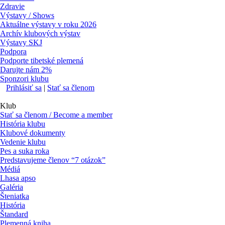
Zdravie
Výstavy / Shows
Aktuálne výstavy v roku 2026
Archív klubových výstav
Výstavy SKJ
Podpora
Podporte tibetské plemená
Darujte nám 2%
Sponzori klubu
Prihlásiť sa
|
Stať sa členom
Klub
Stať sa členom / Become a member
História klubu
Klubové dokumenty
Vedenie klubu
Pes a suka roka
Predstavujeme členov “7 otázok”
Médiá
Lhasa apso
Galéria
Šteniatka
História
Štandard
Plemenná kniha