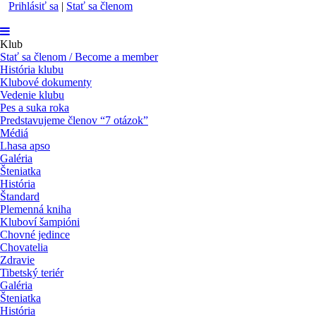
Prihlásiť sa
|
Stať sa členom
Klub
Stať sa členom / Become a member
História klubu
Klubové dokumenty
Vedenie klubu
Pes a suka roka
Predstavujeme členov “7 otázok”
Médiá
Lhasa apso
Galéria
Šteniatka
História
Štandard
Plemenná kniha
Kluboví šampióni
Chovné jedince
Chovatelia
Zdravie
Tibetský teriér
Galéria
Šteniatka
História