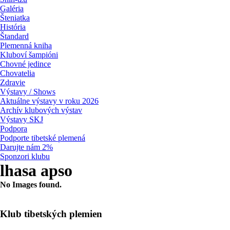
Galéria
Šteniatka
História
Štandard
Plemenná kniha
Kluboví šampióni
Chovné jedince
Chovatelia
Zdravie
Výstavy / Shows
Aktuálne výstavy v roku 2026
Archív klubových výstav
Výstavy SKJ
Podpora
Podporte tibetské plemená
Darujte nám 2%
Sponzori klubu
lhasa apso
No Images found.
Klub tibetských plemien