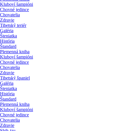
Kluboví šampióni
Chovné jedince
Chovatelia
Zdravie
Tibetský teriér
Galéria
Šteniatka
História
Štandard
Plemenná kniha
Kluboví šampióni
Chovné jedince
Chovatelia
Zdravie
Tibetský španiel
Galéria
Šteniatka
História
Štandard
Plemenná kniha
Kluboví šampióni
Chovné jedince
Chovatelia
Zdravie
Shih-tzu