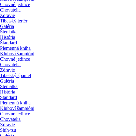
Chovné jedince
Chovatelia
Zdravie
Tibetský teriér
Galéria
Šteniatka
História
Štandard
Plemenná kniha
Kluboví šampióni
Chovné jedince
Chovatelia
Zdravie
Tibetský španiel
Galéria
Šteniatka
História
Štandard
Plemenná kniha
Kluboví šampióni
Chovné jedince
Chovatelia
Zdravie
Shih-tzu
Galéria