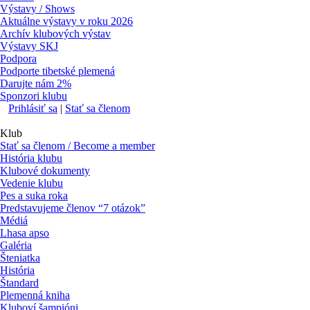
Výstavy / Shows
Aktuálne výstavy v roku 2026
Archív klubových výstav
Výstavy SKJ
Podpora
Podporte tibetské plemená
Darujte nám 2%
Sponzori klubu
Prihlásiť sa
|
Stať sa členom
Klub
Stať sa členom / Become a member
História klubu
Klubové dokumenty
Vedenie klubu
Pes a suka roka
Predstavujeme členov “7 otázok”
Médiá
Lhasa apso
Galéria
Šteniatka
História
Štandard
Plemenná kniha
Kluboví šampióni