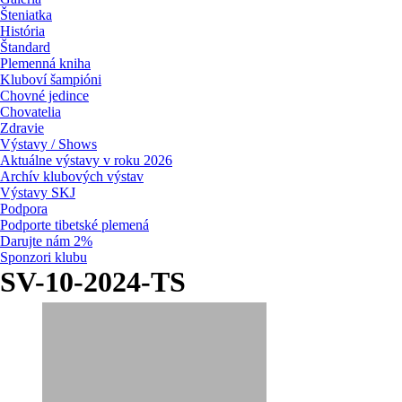
Šteniatka
História
Štandard
Plemenná kniha
Kluboví šampióni
Chovné jedince
Chovatelia
Zdravie
Výstavy / Shows
Aktuálne výstavy v roku 2026
Archív klubových výstav
Výstavy SKJ
Podpora
Podporte tibetské plemená
Darujte nám 2%
Sponzori klubu
SV-10-2024-TS