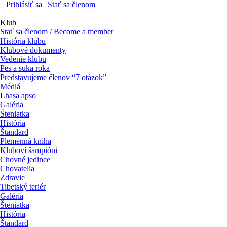
Prihlásiť sa
|
Stať sa členom
Klub
Stať sa členom / Become a member
História klubu
Klubové dokumenty
Vedenie klubu
Pes a suka roka
Predstavujeme členov “7 otázok”
Médiá
Lhasa apso
Galéria
Šteniatka
História
Štandard
Plemenná kniha
Kluboví šampióni
Chovné jedince
Chovatelia
Zdravie
Tibetský teriér
Galéria
Šteniatka
História
Štandard