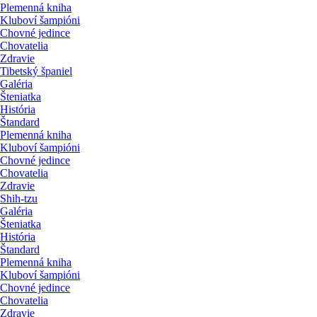
Plemenná kniha
Kluboví šampióni
Chovné jedince
Chovatelia
Zdravie
Tibetský španiel
Galéria
Šteniatka
História
Štandard
Plemenná kniha
Kluboví šampióni
Chovné jedince
Chovatelia
Zdravie
Shih-tzu
Galéria
Šteniatka
História
Štandard
Plemenná kniha
Kluboví šampióni
Chovné jedince
Chovatelia
Zdravie