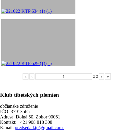
«
‹
z
2
›
»
Klub tibetských plemien
občianske združenie
IČO: 37913565
Adresa: Dolná 50, Zohor 90051
Kontakt: +421 908 818 308
E-mail:
predseda.ktp@gmail.com