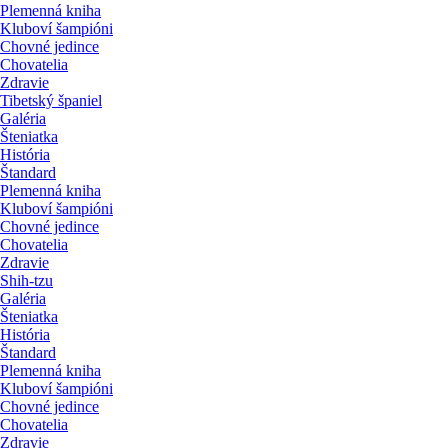
Plemenná kniha
Kluboví šampióni
Chovné jedince
Chovatelia
Zdravie
Tibetský španiel
Galéria
Šteniatka
História
Štandard
Plemenná kniha
Kluboví šampióni
Chovné jedince
Chovatelia
Zdravie
Shih-tzu
Galéria
Šteniatka
História
Štandard
Plemenná kniha
Kluboví šampióni
Chovné jedince
Chovatelia
Zdravie