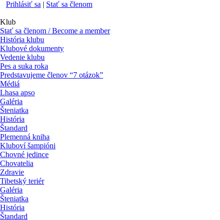
Prihlásiť sa
|
Stať sa členom
Klub
Stať sa členom / Become a member
História klubu
Klubové dokumenty
Vedenie klubu
Pes a suka roka
Predstavujeme členov “7 otázok”
Médiá
Lhasa apso
Galéria
Šteniatka
História
Štandard
Plemenná kniha
Kluboví šampióni
Chovné jedince
Chovatelia
Zdravie
Tibetský teriér
Galéria
Šteniatka
História
Štandard