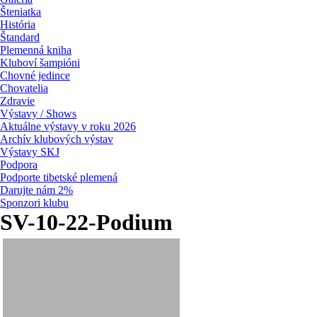
Šteniatka
História
Štandard
Plemenná kniha
Kluboví šampióni
Chovné jedince
Chovatelia
Zdravie
Výstavy / Shows
Aktuálne výstavy v roku 2026
Archív klubových výstav
Výstavy SKJ
Podpora
Podporte tibetské plemená
Darujte nám 2%
Sponzori klubu
SV-10-22-Podium