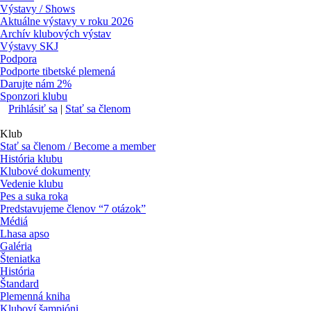
Výstavy / Shows
Aktuálne výstavy v roku 2026
Archív klubových výstav
Výstavy SKJ
Podpora
Podporte tibetské plemená
Darujte nám 2%
Sponzori klubu
Prihlásiť sa
|
Stať sa členom
Klub
Stať sa členom / Become a member
História klubu
Klubové dokumenty
Vedenie klubu
Pes a suka roka
Predstavujeme členov “7 otázok”
Médiá
Lhasa apso
Galéria
Šteniatka
História
Štandard
Plemenná kniha
Kluboví šampióni