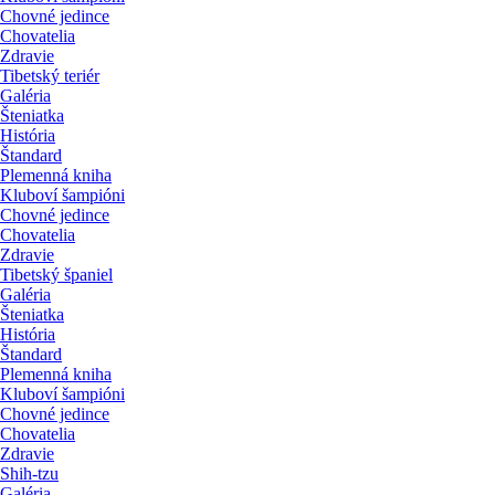
Chovné jedince
Chovatelia
Zdravie
Tibetský teriér
Galéria
Šteniatka
História
Štandard
Plemenná kniha
Kluboví šampióni
Chovné jedince
Chovatelia
Zdravie
Tibetský španiel
Galéria
Šteniatka
História
Štandard
Plemenná kniha
Kluboví šampióni
Chovné jedince
Chovatelia
Zdravie
Shih-tzu
Galéria