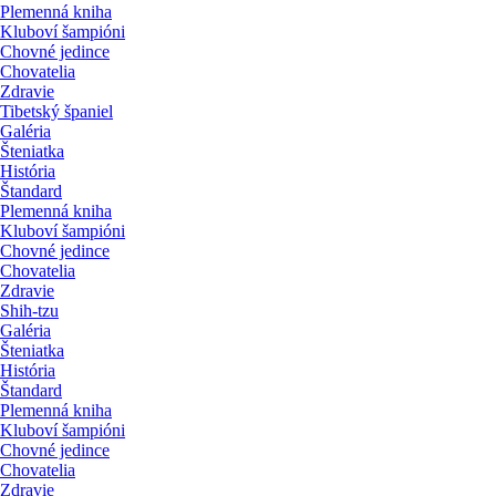
Plemenná kniha
Kluboví šampióni
Chovné jedince
Chovatelia
Zdravie
Tibetský španiel
Galéria
Šteniatka
História
Štandard
Plemenná kniha
Kluboví šampióni
Chovné jedince
Chovatelia
Zdravie
Shih-tzu
Galéria
Šteniatka
História
Štandard
Plemenná kniha
Kluboví šampióni
Chovné jedince
Chovatelia
Zdravie