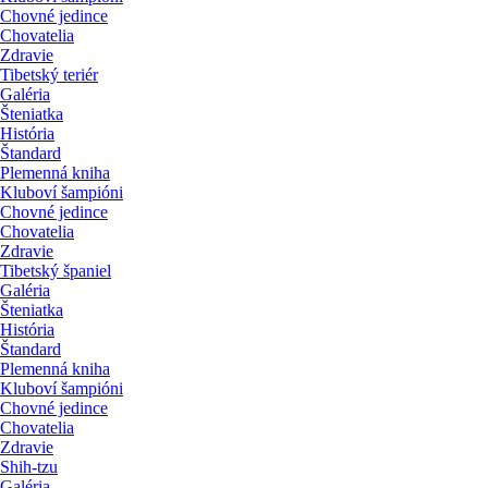
Chovné jedince
Chovatelia
Zdravie
Tibetský teriér
Galéria
Šteniatka
História
Štandard
Plemenná kniha
Kluboví šampióni
Chovné jedince
Chovatelia
Zdravie
Tibetský španiel
Galéria
Šteniatka
História
Štandard
Plemenná kniha
Kluboví šampióni
Chovné jedince
Chovatelia
Zdravie
Shih-tzu
Galéria