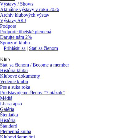
Výstavy / Shows
Aktuálne výstavy v roku 2026
Archív klubových výstav
Výstavy SKJ
Podpora
Podporte tibetské plemená
Darujte nám 2%
Sponzori klubu
Prihlásiť sa
|
Stať sa členom
Klub
Stať sa členom / Become a member
História klubu
Klubové dokumenty
Vedenie klubu
Pes a suka roka
Predstavujeme členov “7 otázok”
Médiá
Lhasa apso
Galéria
Šteniatka
História
Štandard
Plemenná kniha
Kluboví šampióni