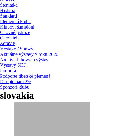
Šteniatka
História
Štandard
Plemenná kniha
Kluboví šampióni
Chovné jedince
Chovatelia
Zdravie
Výstavy / Shows
Aktuálne výstavy v roku 2026
Archív klubových výstav
Výstavy SKJ
Podpora
Podporte tibetské plemená
Darujte nám 2%
Sponzori klubu
slovakia