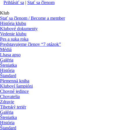
Prihlásiť sa
|
Stať sa členom
Klub
Stať sa členom / Become a member
História klubu
Klubové dokumenty
Vedenie klubu
Pes a suka roka
Predstavujeme členov “7 otázok”
Médiá
Lhasa apso
Galéria
Šteniatka
História
Štandard
Plemenná kniha
Kluboví šampióni
Chovné jedince
Chovatelia
Zdravie
Tibetský teriér
Galéria
Šteniatka
História
Štandard