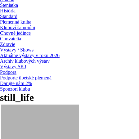
Šteniatka
História
Štandard
Plemenná kniha
Kluboví šampióni
Chovné jedince
Chovatelia
Zdravie
Výstavy / Shows
Aktuálne výstavy v roku 2026
Archív klubových výstav
Výstavy SKJ
Podpora
Podporte tibetské plemená
Darujte nám 2%
Sponzori klubu
still_life