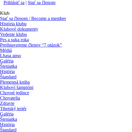
Prihlásiť sa
|
Stať sa členom
Klub
Stať sa členom / Become a member
História klubu
Klubové dokumenty
Vedenie klubu
Pes a suka roka
Predstavujeme členov “7 otázok”
Médiá
Lhasa apso
Galéria
Šteniatka
História
Štandard
Plemenná kniha
Kluboví šampióni
Chovné jedince
Chovatelia
Zdravie
Tibetský teriér
Galéria
Šteniatka
História
Štandard