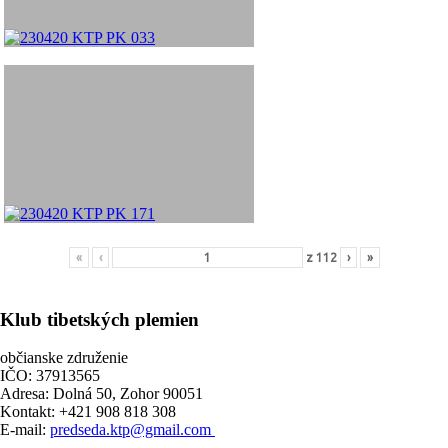
«
‹
z
112
›
»
Klub tibetských plemien
občianske združenie
IČO: 37913565
Adresa: Dolná 50, Zohor 90051
Kontakt: +421 908 818 308
E-mail:
predseda.ktp@gmail.com