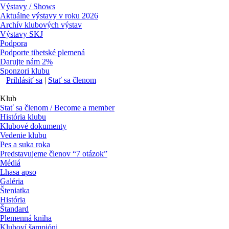
Výstavy / Shows
Aktuálne výstavy v roku 2026
Archív klubových výstav
Výstavy SKJ
Podpora
Podporte tibetské plemená
Darujte nám 2%
Sponzori klubu
Prihlásiť sa
|
Stať sa členom
Klub
Stať sa členom / Become a member
História klubu
Klubové dokumenty
Vedenie klubu
Pes a suka roka
Predstavujeme členov “7 otázok”
Médiá
Lhasa apso
Galéria
Šteniatka
História
Štandard
Plemenná kniha
Kluboví šampióni