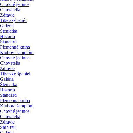
Chovné jedince
Chovatelia
Zdravie
Tibetský teriér
Galéria
Šteniatka
História
Štandard
Plemenná kniha
Kluboví šampióni
Chovné jedince
Chovatelia
Zdravie
Tibetský španiel
Galéria
Šteniatka
História
Štandard
Plemenná kniha
Kluboví šampióni
Chovné jedince
Chovatelia
Zdravie
Shih-tzu
Galéria