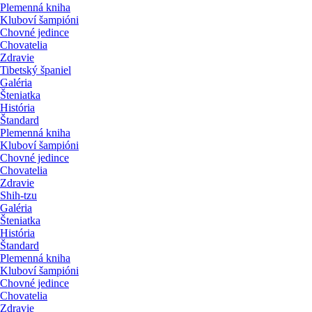
Plemenná kniha
Kluboví šampióni
Chovné jedince
Chovatelia
Zdravie
Tibetský španiel
Galéria
Šteniatka
História
Štandard
Plemenná kniha
Kluboví šampióni
Chovné jedince
Chovatelia
Zdravie
Shih-tzu
Galéria
Šteniatka
História
Štandard
Plemenná kniha
Kluboví šampióni
Chovné jedince
Chovatelia
Zdravie