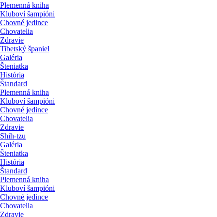
Plemenná kniha
Kluboví šampióni
Chovné jedince
Chovatelia
Zdravie
Tibetský španiel
Galéria
Šteniatka
História
Štandard
Plemenná kniha
Kluboví šampióni
Chovné jedince
Chovatelia
Zdravie
Shih-tzu
Galéria
Šteniatka
História
Štandard
Plemenná kniha
Kluboví šampióni
Chovné jedince
Chovatelia
Zdravie