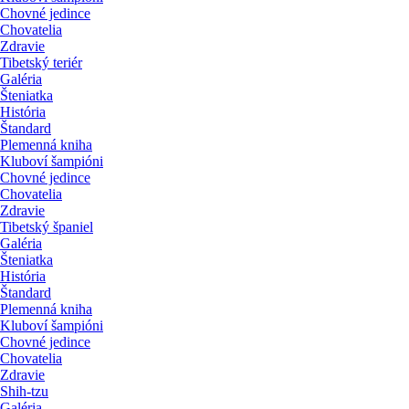
Chovné jedince
Chovatelia
Zdravie
Tibetský teriér
Galéria
Šteniatka
História
Štandard
Plemenná kniha
Kluboví šampióni
Chovné jedince
Chovatelia
Zdravie
Tibetský španiel
Galéria
Šteniatka
História
Štandard
Plemenná kniha
Kluboví šampióni
Chovné jedince
Chovatelia
Zdravie
Shih-tzu
Galéria