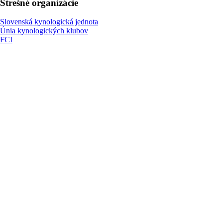
Strešné organizácie
Slovenská kynologická jednota
Únia kynologických klubov
FCI