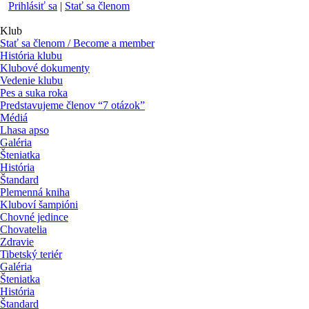
Prihlásiť sa
|
Stať sa členom
Klub
Stať sa členom / Become a member
História klubu
Klubové dokumenty
Vedenie klubu
Pes a suka roka
Predstavujeme členov “7 otázok”
Médiá
Lhasa apso
Galéria
Šteniatka
História
Štandard
Plemenná kniha
Kluboví šampióni
Chovné jedince
Chovatelia
Zdravie
Tibetský teriér
Galéria
Šteniatka
História
Štandard