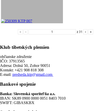
«
‹
z
31
›
»
Klub tibetských plemien
občianske združenie
IČO: 37913565
Adresa: Dolná 50, Zohor 90051
Kontakt: +421 908 818 308
E-mail:
predseda.ktp@gmail.com
Bankové spojenie
Banka: Slovenská sporiteľňa a.s.
IBAN: SK89 0900 0000 0051 8403 7010
SWIFT: GIBASKBX