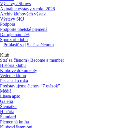
Výstavy / Shows
Aktuálne výstavy v roku 2026
Archív klubových výstav
Výstavy SKJ
Podpora
Podporte tibetské plemená
Darujte nám 2%
Sponzori klubu
Prihlásiť sa
|
Stať sa členom
Klub
Stať sa členom / Become a member
História klubu
Klubové dokumenty
Vedenie klubu
Pes a suka roka
Predstavujeme členov “7 otázok”
Médiá
Lhasa apso
Galéria
Šteniatka
História
Štandard
Plemenná kniha
Kluboví šampióni