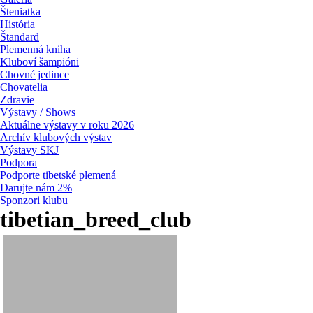
Šteniatka
História
Štandard
Plemenná kniha
Kluboví šampióni
Chovné jedince
Chovatelia
Zdravie
Výstavy / Shows
Aktuálne výstavy v roku 2026
Archív klubových výstav
Výstavy SKJ
Podpora
Podporte tibetské plemená
Darujte nám 2%
Sponzori klubu
tibetian_breed_club