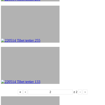
«
‹
z
2
›
»