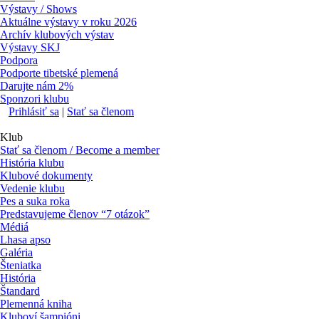
Výstavy / Shows
Aktuálne výstavy v roku 2026
Archív klubových výstav
Výstavy SKJ
Podpora
Podporte tibetské plemená
Darujte nám 2%
Sponzori klubu
Prihlásiť sa
|
Stať sa členom
Klub
Stať sa členom / Become a member
História klubu
Klubové dokumenty
Vedenie klubu
Pes a suka roka
Predstavujeme členov “7 otázok”
Médiá
Lhasa apso
Galéria
Šteniatka
História
Štandard
Plemenná kniha
Kluboví šampióni