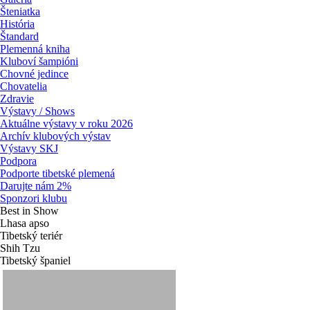
Šteniatka
História
Štandard
Plemenná kniha
Kluboví šampióni
Chovné jedince
Chovatelia
Zdravie
Výstavy / Shows
Aktuálne výstavy v roku 2026
Archív klubových výstav
Výstavy SKJ
Podpora
Podporte tibetské plemená
Darujte nám 2%
Sponzori klubu
Best in Show
Lhasa apso
Tibetský teriér
Shih Tzu
Tibetský španiel