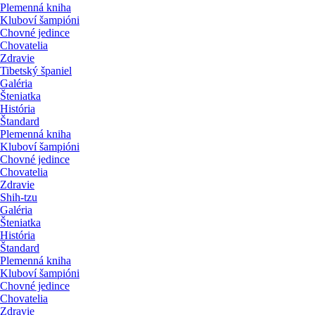
Plemenná kniha
Kluboví šampióni
Chovné jedince
Chovatelia
Zdravie
Tibetský španiel
Galéria
Šteniatka
História
Štandard
Plemenná kniha
Kluboví šampióni
Chovné jedince
Chovatelia
Zdravie
Shih-tzu
Galéria
Šteniatka
História
Štandard
Plemenná kniha
Kluboví šampióni
Chovné jedince
Chovatelia
Zdravie