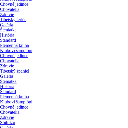
Chovné jedince
Chovatelia
Zdravie
Tibetský teriér
Galéria
Šteniatka
História
Štandard
Plemenná kniha
Kluboví šampióni
Chovné jedince
Chovatelia
Zdravie
Tibetský španiel
Galéria
Šteniatka
História
Štandard
Plemenná kniha
Kluboví šampióni
Chovné jedince
Chovatelia
Zdravie
Shih-tzu
Galéria