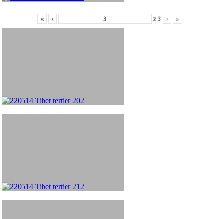
«
‹
z
3
›
»