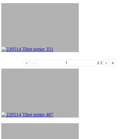
«
‹
z
2
›
»