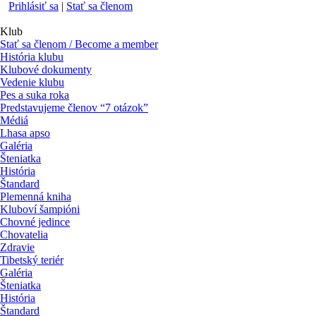
Prihlásiť sa
|
Stať sa členom
Klub
Stať sa členom / Become a member
História klubu
Klubové dokumenty
Vedenie klubu
Pes a suka roka
Predstavujeme členov “7 otázok”
Médiá
Lhasa apso
Galéria
Šteniatka
História
Štandard
Plemenná kniha
Kluboví šampióni
Chovné jedince
Chovatelia
Zdravie
Tibetský teriér
Galéria
Šteniatka
História
Štandard