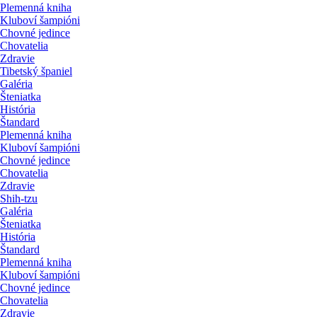
Plemenná kniha
Kluboví šampióni
Chovné jedince
Chovatelia
Zdravie
Tibetský španiel
Galéria
Šteniatka
História
Štandard
Plemenná kniha
Kluboví šampióni
Chovné jedince
Chovatelia
Zdravie
Shih-tzu
Galéria
Šteniatka
História
Štandard
Plemenná kniha
Kluboví šampióni
Chovné jedince
Chovatelia
Zdravie