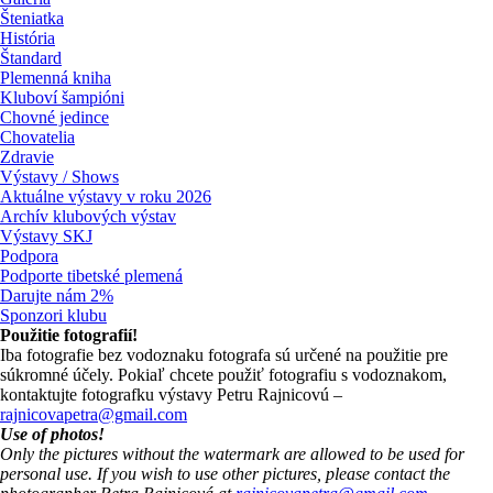
Šteniatka
História
Štandard
Plemenná kniha
Kluboví šampióni
Chovné jedince
Chovatelia
Zdravie
Výstavy / Shows
Aktuálne výstavy v roku 2026
Archív klubových výstav
Výstavy SKJ
Podpora
Podporte tibetské plemená
Darujte nám 2%
Sponzori klubu
Použitie fotografií!
Iba fotografie bez vodoznaku fotografa sú určené na použitie pre
súkromné účely. Pokiaľ chcete použiť fotografiu s vodoznakom,
kontaktujte fotografku výstavy Petru Rajnicovú –
rajnicovapetra@gmail.com
Use of photos!
Only the pictures without the watermark are allowed to be used for
personal use. If you wish to use other pictures, please contact the