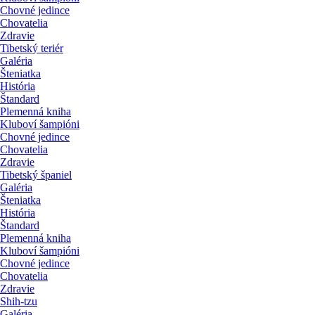
Chovné jedince
Chovatelia
Zdravie
Tibetský teriér
Galéria
Šteniatka
História
Štandard
Plemenná kniha
Kluboví šampióni
Chovné jedince
Chovatelia
Zdravie
Tibetský španiel
Galéria
Šteniatka
História
Štandard
Plemenná kniha
Kluboví šampióni
Chovné jedince
Chovatelia
Zdravie
Shih-tzu
Galéria