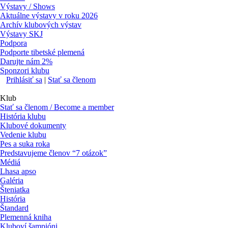
Výstavy / Shows
Aktuálne výstavy v roku 2026
Archív klubových výstav
Výstavy SKJ
Podpora
Podporte tibetské plemená
Darujte nám 2%
Sponzori klubu
Prihlásiť sa
|
Stať sa členom
Klub
Stať sa členom / Become a member
História klubu
Klubové dokumenty
Vedenie klubu
Pes a suka roka
Predstavujeme členov “7 otázok”
Médiá
Lhasa apso
Galéria
Šteniatka
História
Štandard
Plemenná kniha
Kluboví šampióni