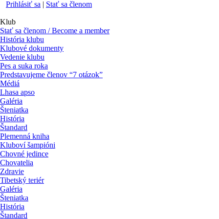
Prihlásiť sa
|
Stať sa členom
Klub
Stať sa členom / Become a member
História klubu
Klubové dokumenty
Vedenie klubu
Pes a suka roka
Predstavujeme členov “7 otázok”
Médiá
Lhasa apso
Galéria
Šteniatka
História
Štandard
Plemenná kniha
Kluboví šampióni
Chovné jedince
Chovatelia
Zdravie
Tibetský teriér
Galéria
Šteniatka
História
Štandard