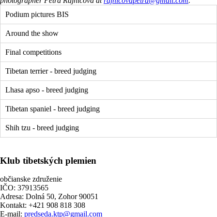
photographer Petra Rajnicová at
rajnicovapetra@gmail.com
.
Podium pictures BIS
Around the show
Final competitions
Tibetan terrier - breed judging
Lhasa apso - breed judging
Tibetan spaniel - breed judging
Shih tzu - breed judging
Klub tibetských plemien
občianske združenie
IČO: 37913565
Adresa: Dolná 50, Zohor 90051
Kontakt: +421 908 818 308
E-mail:
predseda.ktp@gmail.com