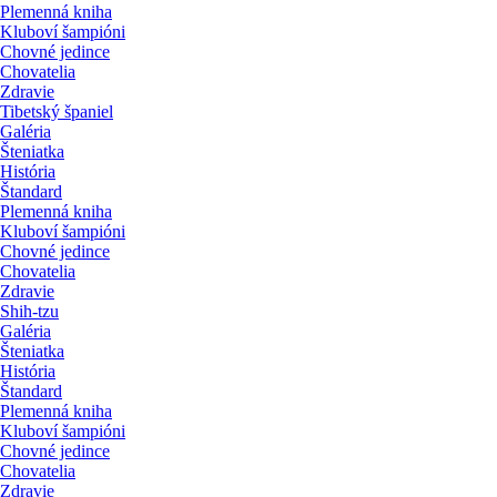
Plemenná kniha
Kluboví šampióni
Chovné jedince
Chovatelia
Zdravie
Tibetský španiel
Galéria
Šteniatka
História
Štandard
Plemenná kniha
Kluboví šampióni
Chovné jedince
Chovatelia
Zdravie
Shih-tzu
Galéria
Šteniatka
História
Štandard
Plemenná kniha
Kluboví šampióni
Chovné jedince
Chovatelia
Zdravie