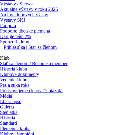
Výstavy / Shows
Aktuálne výstavy v roku 2026
Archív klubových výstav
Výstavy SKJ
Podpora
Podporte tibetské plemená
Darujte nám 2%
Sponzori klubu
Prihlásiť sa
|
Stať sa členom
Klub
Stať sa členom / Become a member
História klubu
Klubové dokumenty
Vedenie klubu
Pes a suka roka
Predstavujeme členov “7 otázok”
Médiá
Lhasa apso
Galéria
Šteniatka
História
Štandard
Plemenná kniha
Kluboví šampióni