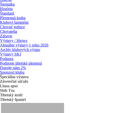
Šteniatka
História
Štandard
Plemenná kniha
Kluboví šampióni
Chovné jedince
Chovatelia
Zdravie
Výstavy / Shows
Aktuálne výstavy v roku 2026
Archív klubových výstav
Výstavy SKJ
Podpora
Podporte tibetské plemená
Darujte nám 2%
Sponzori klubu
Špeciálna výstava
Záverečné súťaže
Lhasa apso
Shih Tzu
Tibetský teriér
Tibetský španiel