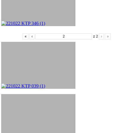
«
‹
z
2
›
»