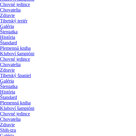
Chovné jedince
Chovatelia
Zdravie
Tibetský teriér
Galéria
Šteniatka
História
Štandard
Plemenná kniha
Kluboví šampióni
Chovné jedince
Chovatelia
Zdravie
Tibetský španiel
Galéria
Šteniatka
História
Štandard
Plemenná kniha
Kluboví šampióni
Chovné jedince
Chovatelia
Zdravie
Shih-tzu
Galéria