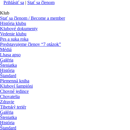
Prihlásiť sa
|
Stať sa členom
Klub
Stať sa členom / Become a member
História klubu
Klubové dokumenty
Vedenie klubu
Pes a suka roka
Predstavujeme členov “7 otázok”
Médiá
Lhasa apso
Galéria
Šteniatka
História
Štandard
Plemenná kniha
Kluboví šampióni
Chovné jedince
Chovatelia
Zdravie
Tibetský teriér
Galéria
Šteniatka
História
Štandard