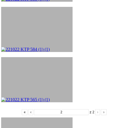
«
‹
z
2
›
»