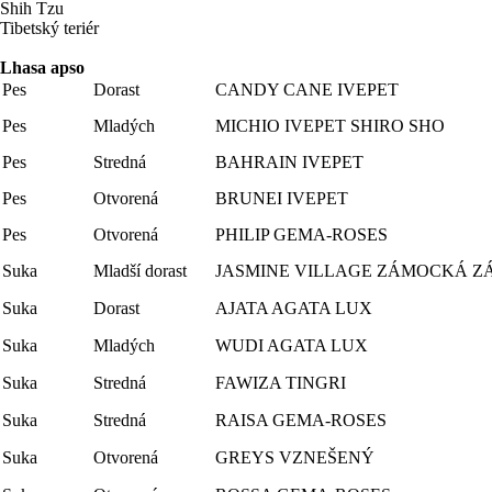
Shih Tzu
Tibetský teriér
Lhasa apso
Pes
Dorast
CANDY CANE IVEPET
Pes
Mladých
MICHIO IVEPET SHIRO SHO
Pes
Stredná
BAHRAIN IVEPET
Pes
Otvorená
BRUNEI IVEPET
Pes
Otvorená
PHILIP GEMA-ROSES
Suka
Mladší dorast
JASMINE VILLAGE ZÁMOCKÁ 
Suka
Dorast
AJATA AGATA LUX
Suka
Mladých
WUDI AGATA LUX
Suka
Stredná
FAWIZA TINGRI
Suka
Stredná
RAISA GEMA-ROSES
Suka
Otvorená
GREYS VZNEŠENÝ