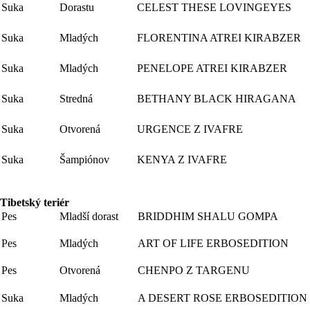
Suka
Dorastu
CELEST THESE LOVINGEYES
Suka
Mladých
FLORENTINA ATREI KIRABZER
Suka
Mladých
PENELOPE ATREI KIRABZER
Suka
Stredná
BETHANY BLACK HIRAGANA
Suka
Otvorená
URGENCE Z IVAFRE
Suka
Šampiónov
KENYA Z IVAFRE
Tibetský teriér
Pes
Mladší dorast
BRIDDHIM SHALU GOMPA
Pes
Mladých
ART OF LIFE ERBOSEDITION
Pes
Otvorená
CHENPO Z TARGENU
Suka
Mladých
A DESERT ROSE ERBOSEDITION