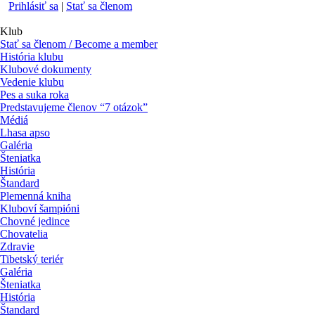
Prihlásiť sa
|
Stať sa členom
Klub
Stať sa členom / Become a member
História klubu
Klubové dokumenty
Vedenie klubu
Pes a suka roka
Predstavujeme členov “7 otázok”
Médiá
Lhasa apso
Galéria
Šteniatka
História
Štandard
Plemenná kniha
Kluboví šampióni
Chovné jedince
Chovatelia
Zdravie
Tibetský teriér
Galéria
Šteniatka
História
Štandard