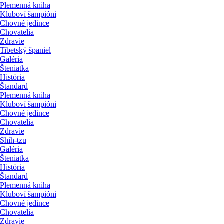
Plemenná kniha
Kluboví šampióni
Chovné jedince
Chovatelia
Zdravie
Tibetský španiel
Galéria
Šteniatka
História
Štandard
Plemenná kniha
Kluboví šampióni
Chovné jedince
Chovatelia
Zdravie
Shih-tzu
Galéria
Šteniatka
História
Štandard
Plemenná kniha
Kluboví šampióni
Chovné jedince
Chovatelia
Zdravie