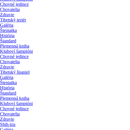
Chovné jedince
Chovatelia
Zdravie
Tibetský teriér
Galéria
Šteniatka
História
Štandard
Plemenná kniha
Kluboví šampióni
Chovné jedince
Chovatelia
Zdravie
Tibetský španiel
Galéria
Šteniatka
História
Štandard
Plemenná kniha
Kluboví šampióni
Chovné jedince
Chovatelia
Zdravie
Shih-tzu
Galéria