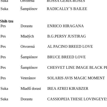
Suka
Otvorená
ROSSA GEMA-ROSES
Suka
Šampiónov
RADICALLY´S BAILEE
Shih tzu
Pes
Dorastu
ENRICO HIRAGANA
Pes
Mladých
B.G.PERSY JUSTIRAG
Pes
Otvorená
AL PACINO BREED LOVE
Pes
Šampiónov
BRUCE BREED LOVE
Pes
Šampiónov
CHESVET LINE IMAGE BLACK 
Pes
Veteránov
SOLARIS AVIS MAGIC MOMENT
Suka
Mladší dorast
IREA ATREI KIRABZER
Suka
Dorastu
CASSIOPEIA THESE LOVINGEY