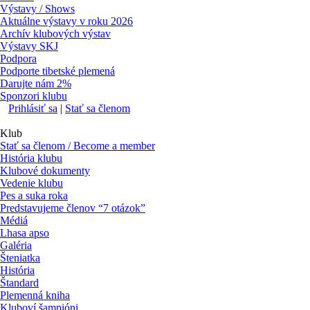
Výstavy / Shows
Aktuálne výstavy v roku 2026
Archív klubových výstav
Výstavy SKJ
Podpora
Podporte tibetské plemená
Darujte nám 2%
Sponzori klubu
Prihlásiť sa
|
Stať sa členom
Klub
Stať sa členom / Become a member
História klubu
Klubové dokumenty
Vedenie klubu
Pes a suka roka
Predstavujeme členov “7 otázok”
Médiá
Lhasa apso
Galéria
Šteniatka
História
Štandard
Plemenná kniha
Kluboví šampióni