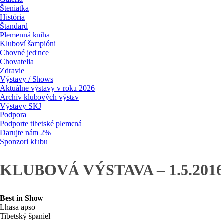
Šteniatka
História
Štandard
Plemenná kniha
Kluboví šampióni
Chovné jedince
Chovatelia
Zdravie
Výstavy / Shows
Aktuálne výstavy v roku 2026
Archív klubových výstav
Výstavy SKJ
Podpora
Podporte tibetské plemená
Darujte nám 2%
Sponzori klubu
KLUBOVÁ VÝSTAVA – 1.5.20
Best in Show
Lhasa apso
Tibetský španiel