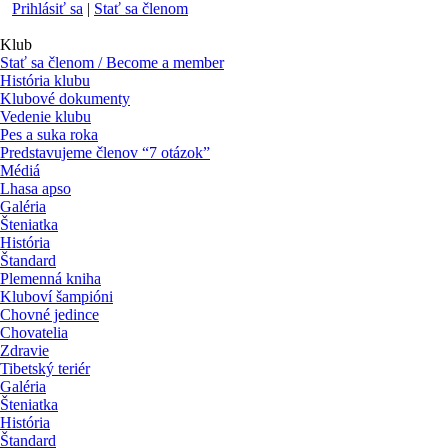
Prihlásiť sa
|
Stať sa členom
Klub
Stať sa členom / Become a member
História klubu
Klubové dokumenty
Vedenie klubu
Pes a suka roka
Predstavujeme členov “7 otázok”
Médiá
Lhasa apso
Galéria
Šteniatka
História
Štandard
Plemenná kniha
Kluboví šampióni
Chovné jedince
Chovatelia
Zdravie
Tibetský teriér
Galéria
Šteniatka
História
Štandard