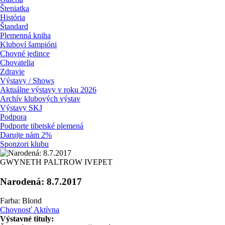
Šteniatka
História
Štandard
Plemenná kniha
Kluboví šampióni
Chovné jedince
Chovatelia
Zdravie
Výstavy / Shows
Aktuálne výstavy v roku 2026
Archív klubových výstav
Výstavy SKJ
Podpora
Podporte tibetské plemená
Darujte nám 2%
Sponzori klubu
GWYNETH PALTROW IVEPET
Narodená: 8.7.2017
Farba: Blond
Chovnosť Aktívna
Výstavné tituly: