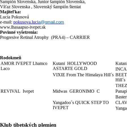
Šampión Slovenska, Junior šampión Slovenska,
Víťaz Slovenska , Slovenský šampión šteniat
Majiteľka:
Lucia Pokusová
e-mail:
pokusova.luci
a@gmail.com
www.lhasaapso-ivepet.sk
Povinné vyšetrenia:
Progresive Retinal Atrophy (PRA4) – CARRIER
Rodokmeň
AMOR IVEPET Lhamco
Kutani HOLLYWOOD
Kuta
Laco
ASTARTE GOLD
INCA
VIXIE From The Himalaya Hill´s
BEET
Hill´s
THEZ
REVIVAL Ivepet
Midwas GERONIMO C
Pana
Baste
Yangadoo´s QUICK STEP TO
CLAV
IVEPET
Yang
Klub tibetských plemien