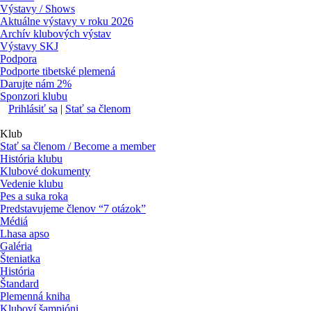
Výstavy / Shows
Aktuálne výstavy v roku 2026
Archív klubových výstav
Výstavy SKJ
Podpora
Podporte tibetské plemená
Darujte nám 2%
Sponzori klubu
Prihlásiť sa
|
Stať sa členom
Klub
Stať sa členom / Become a member
História klubu
Klubové dokumenty
Vedenie klubu
Pes a suka roka
Predstavujeme členov “7 otázok”
Médiá
Lhasa apso
Galéria
Šteniatka
História
Štandard
Plemenná kniha
Kluboví šampióni