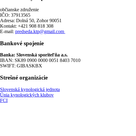
občianske združenie
IČO: 37913565
Adresa: Dolná 50, Zohor 90051
Kontakt: +421 908 818 308
E-mail:
predseda.ktp@gmail.com
Bankové spojenie
Banka: Slovenská sporiteľňa a.s.
IBAN: SK89 0900 0000 0051 8403 7010
SWIFT: GIBASKBX
Strešné organizácie
Slovenská kynologická jednota
Únia kynologických klubov
FCI