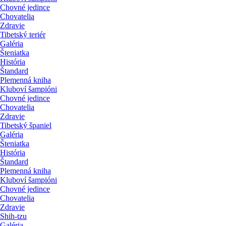
Chovné jedince
Chovatelia
Zdravie
Tibetský teriér
Galéria
Šteniatka
História
Štandard
Plemenná kniha
Kluboví šampióni
Chovné jedince
Chovatelia
Zdravie
Tibetský španiel
Galéria
Šteniatka
História
Štandard
Plemenná kniha
Kluboví šampióni
Chovné jedince
Chovatelia
Zdravie
Shih-tzu
Galéria