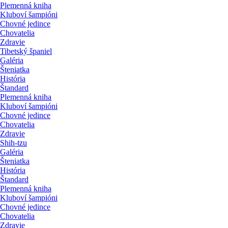
Plemenná kniha
Kluboví šampióni
Chovné jedince
Chovatelia
Zdravie
Tibetský španiel
Galéria
Šteniatka
História
Štandard
Plemenná kniha
Kluboví šampióni
Chovné jedince
Chovatelia
Zdravie
Shih-tzu
Galéria
Šteniatka
História
Štandard
Plemenná kniha
Kluboví šampióni
Chovné jedince
Chovatelia
Zdravie