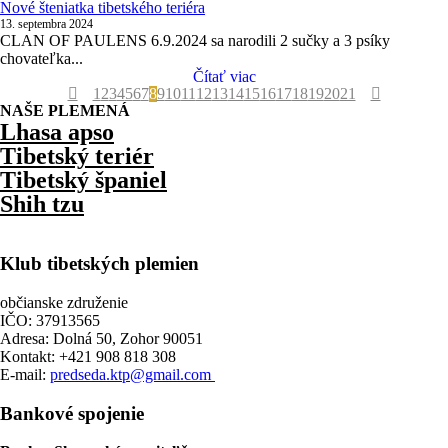
Nové šteniatka tibetského teriéra
13. septembra 2024
CLAN OF PAULENS 6.9.2024 sa narodili 2 sučky a 3 psíky
chovateľka...
Čítať viac
1
2
3
4
5
6
7
8
9
10
11
12
13
14
15
16
17
18
19
20
21
NAŠE PLEMENÁ
Lhasa apso
Tibetský teriér
Tibetský španiel
Shih tzu
Klub tibetských plemien
občianske združenie
IČO: 37913565
Adresa: Dolná 50, Zohor 90051
Kontakt: +421 908 818 308
E-mail:
predseda.ktp@gmail.com
Bankové spojenie