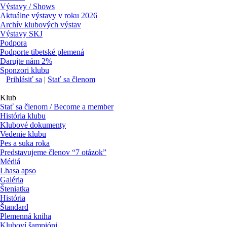
Výstavy / Shows
Aktuálne výstavy v roku 2026
Archív klubových výstav
Výstavy SKJ
Podpora
Podporte tibetské plemená
Darujte nám 2%
Sponzori klubu
Prihlásiť sa
|
Stať sa členom
Klub
Stať sa členom / Become a member
História klubu
Klubové dokumenty
Vedenie klubu
Pes a suka roka
Predstavujeme členov “7 otázok”
Médiá
Lhasa apso
Galéria
Šteniatka
História
Štandard
Plemenná kniha
Kluboví šampióni