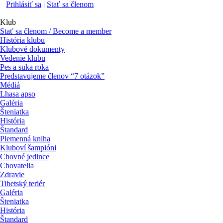
Prihlásiť sa
|
Stať sa členom
Klub
Stať sa členom / Become a member
História klubu
Klubové dokumenty
Vedenie klubu
Pes a suka roka
Predstavujeme členov “7 otázok”
Médiá
Lhasa apso
Galéria
Šteniatka
História
Štandard
Plemenná kniha
Kluboví šampióni
Chovné jedince
Chovatelia
Zdravie
Tibetský teriér
Galéria
Šteniatka
História
Štandard