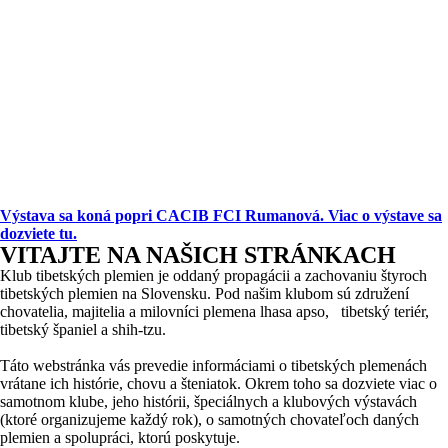
Výstava sa koná popri CACIB FCI Rumanová. Viac o výstave sa
dozviete tu.
VITAJTE NA NAŠICH STRÁNKACH
Klub tibetských plemien je oddaný propagácii a zachovaniu štyroch
tibetských plemien na Slovensku. Pod našim klubom sú združení
chovatelia, majitelia a milovníci plemena lhasa apso, tibetský teriér,
tibetský španiel a shih-tzu.
Táto webstránka vás prevedie informáciami o tibetských plemenách
vrátane ich histórie, chovu a šteniatok. Okrem toho sa dozviete viac o
samotnom klube, jeho histórii, špeciálnych a klubových výstavách
(ktoré organizujeme každý rok), o samotných chovateľoch daných
plemien a spolupráci, ktorú poskytuje.