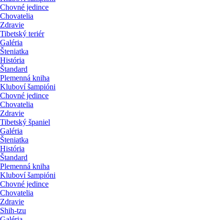
Chovné jedince
Chovatelia
Zdravie
Tibetský teriér
Galéria
Šteniatka
História
Štandard
Plemenná kniha
Kluboví šampióni
Chovné jedince
Chovatelia
Zdravie
Tibetský španiel
Galéria
Šteniatka
História
Štandard
Plemenná kniha
Kluboví šampióni
Chovné jedince
Chovatelia
Zdravie
Shih-tzu
Galéria