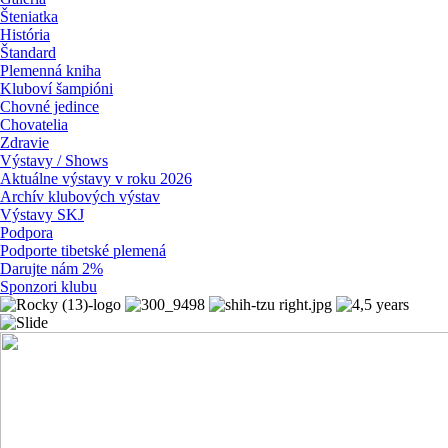
Šteniatka
História
Štandard
Plemenná kniha
Kluboví šampióni
Chovné jedince
Chovatelia
Zdravie
Výstavy / Shows
Aktuálne výstavy v roku 2026
Archív klubových výstav
Výstavy SKJ
Podpora
Podporte tibetské plemená
Darujte nám 2%
Sponzori klubu