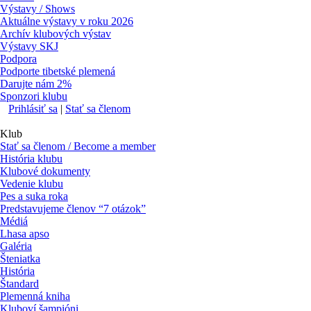
Výstavy / Shows
Aktuálne výstavy v roku 2026
Archív klubových výstav
Výstavy SKJ
Podpora
Podporte tibetské plemená
Darujte nám 2%
Sponzori klubu
Prihlásiť sa
|
Stať sa členom
Klub
Stať sa členom / Become a member
História klubu
Klubové dokumenty
Vedenie klubu
Pes a suka roka
Predstavujeme členov “7 otázok”
Médiá
Lhasa apso
Galéria
Šteniatka
História
Štandard
Plemenná kniha
Kluboví šampióni