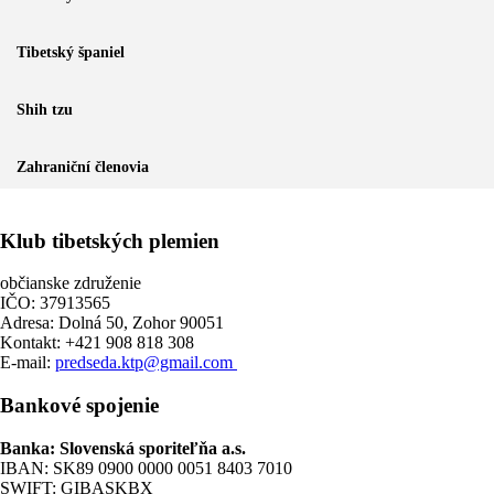
Tibetský španiel
Shih tzu
Zahraniční členovia
Klub tibetských plemien
občianske združenie
IČO: 37913565
Adresa: Dolná 50, Zohor 90051
Kontakt: +421 908 818 308
E-mail:
predseda.ktp@gmail.com
Bankové spojenie
Banka: Slovenská sporiteľňa a.s.
IBAN: SK89 0900 0000 0051 8403 7010
SWIFT: GIBASKBX