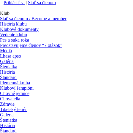
Prihlásiť sa
|
Stať sa členom
Klub
Stať sa členom / Become a member
História klubu
Klubové dokumenty
Vedenie klubu
Pes a suka roka
Predstavujeme členov “7 otázok”
Médiá
Lhasa apso
Galéria
Šteniatka
História
Štandard
Plemenná kniha
Kluboví šampióni
Chovné jedince
Chovatelia
Zdravie
Tibetský teriér
Galéria
Šteniatka
História
Štandard