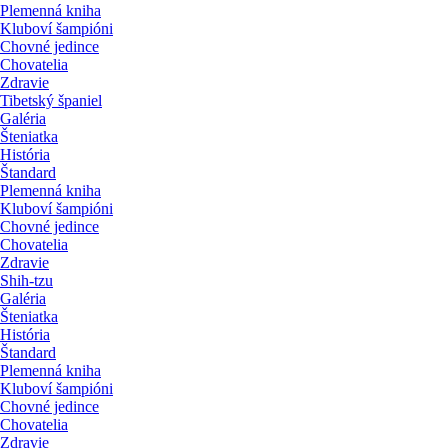
Plemenná kniha
Kluboví šampióni
Chovné jedince
Chovatelia
Zdravie
Tibetský španiel
Galéria
Šteniatka
História
Štandard
Plemenná kniha
Kluboví šampióni
Chovné jedince
Chovatelia
Zdravie
Shih-tzu
Galéria
Šteniatka
História
Štandard
Plemenná kniha
Kluboví šampióni
Chovné jedince
Chovatelia
Zdravie