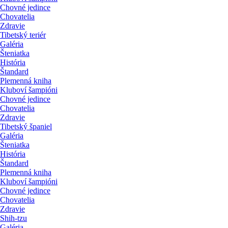
Chovné jedince
Chovatelia
Zdravie
Tibetský teriér
Galéria
Šteniatka
História
Štandard
Plemenná kniha
Kluboví šampióni
Chovné jedince
Chovatelia
Zdravie
Tibetský španiel
Galéria
Šteniatka
História
Štandard
Plemenná kniha
Kluboví šampióni
Chovné jedince
Chovatelia
Zdravie
Shih-tzu
Galéria