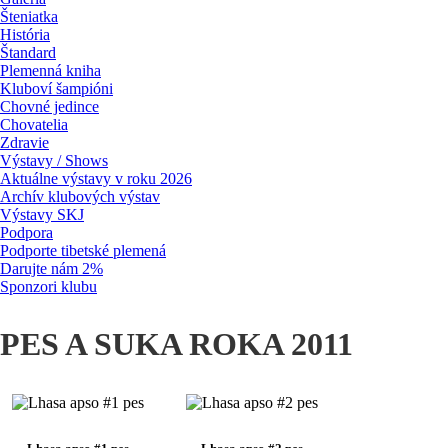
Šteniatka
História
Štandard
Plemenná kniha
Kluboví šampióni
Chovné jedince
Chovatelia
Zdravie
Výstavy / Shows
Aktuálne výstavy v roku 2026
Archív klubových výstav
Výstavy SKJ
Podpora
Podporte tibetské plemená
Darujte nám 2%
Sponzori klubu
PES A SUKA ROKA 2011