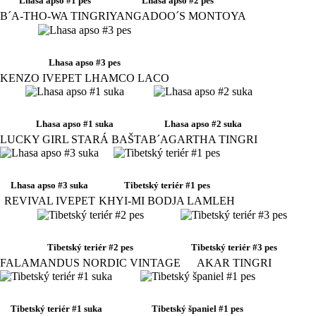
Lhasa apso #1 pes
Lhasa apso #2 pes
B´A-THO-WA TINGRI
YANGADOO´S MONTOYA
Lhasa apso #3 pes
KENZO IVEPET LHAMCO LACO
Lhasa apso #1 suka
Lhasa apso #2 suka
LUCKY GIRL STARÁ BAŠTA
B´AGARTHA TINGRI
Lhasa apso #3 suka
Tibetský teriér #1 pes
REVIVAL IVEPET
KHYI-MI BODJA LAMLEH
Tibetský teriér #2 pes
Tibetský teriér #3 pes
FALAMANDUS NORDIC VINTAGE
AKAR TINGRI
Tibetský teriér #1 suka
Tibetský španiel #1 pes