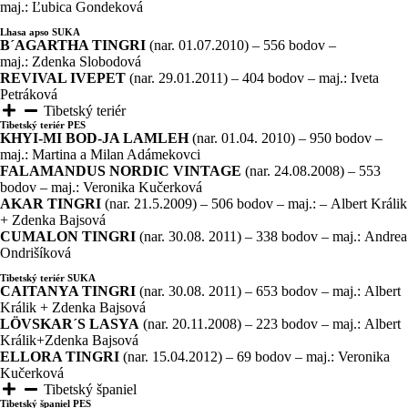
maj.: Ľubica Gondeková
Lhasa apso SUKA
B´AGARTHA TINGRI
(nar. 01.07.2010) – 556 bodov –
maj.: Zdenka Slobodová
REVIVAL IVEPET
(nar. 29.01.2011) – 404 bodov – maj.: Iveta
Petráková
Tibetský teriér
Tibetský teriér PES
KHYI-MI BOD-JA LAMLEH
(nar. 01.04. 2010) – 950 bodov –
maj.: Martina a Milan Adámekovci
FALAMANDUS NORDIC VINTAGE
(nar. 24.08.2008) – 553
bodov – maj.: Veronika Kučerková
AKAR TINGRI
(nar. 21.5.2009) – 506 bodov – maj.: – Albert Králik
+ Zdenka Bajsová
CUMALON TINGRI
(nar. 30.08. 2011) – 338 bodov – maj.: Andrea
Ondrišíková
Tibetský teriér SUKA
CAITANYA TINGRI
(nar. 30.08. 2011) – 653 bodov – maj.: Albert
Králik + Zdenka Bajsová
LÖVSKAR´S LASYA
(nar. 20.11.2008) – 223 bodov – maj.: Albert
Králik+Zdenka Bajsová
ELLORA TINGRI
(nar. 15.04.2012) – 69 bodov – maj.: Veronika
Kučerková
Tibetský španiel
Tibetský španiel PES