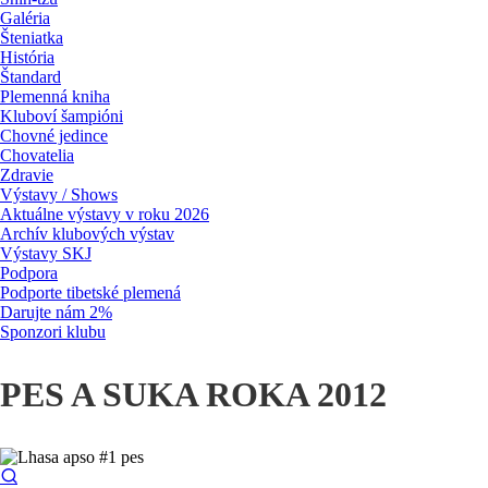
Galéria
Šteniatka
História
Štandard
Plemenná kniha
Kluboví šampióni
Chovné jedince
Chovatelia
Zdravie
Výstavy / Shows
Aktuálne výstavy v roku 2026
Archív klubových výstav
Výstavy SKJ
Podpora
Podporte tibetské plemená
Darujte nám 2%
Sponzori klubu
PES A SUKA ROKA 2012