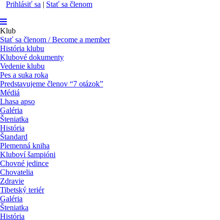
Prihlásiť sa
|
Stať sa členom
Klub
Stať sa členom / Become a member
História klubu
Klubové dokumenty
Vedenie klubu
Pes a suka roka
Predstavujeme členov “7 otázok”
Médiá
Lhasa apso
Galéria
Šteniatka
História
Štandard
Plemenná kniha
Kluboví šampióni
Chovné jedince
Chovatelia
Zdravie
Tibetský teriér
Galéria
Šteniatka
História