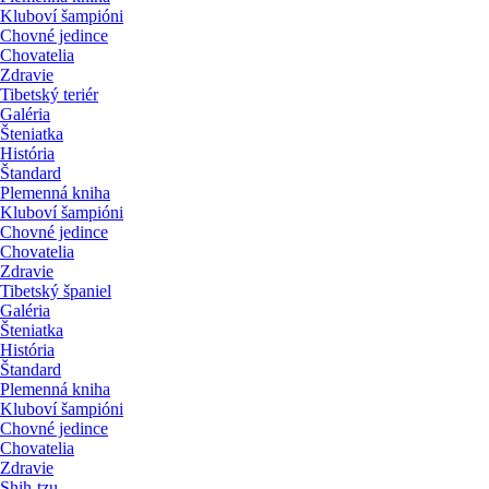
Kluboví šampióni
Chovné jedince
Chovatelia
Zdravie
Tibetský teriér
Galéria
Šteniatka
História
Štandard
Plemenná kniha
Kluboví šampióni
Chovné jedince
Chovatelia
Zdravie
Tibetský španiel
Galéria
Šteniatka
História
Štandard
Plemenná kniha
Kluboví šampióni
Chovné jedince
Chovatelia
Zdravie
Shih-tzu