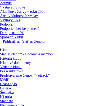
Zdravie
Výstavy / Shows
Aktuálne výstavy v roku 2026
Archív klubových výstav
Výstavy SKJ
Podpora
Podporte tibetské plemená
Darujte nám 2%
Sponzori klubu
Prihlásiť sa
|
Stať sa členom
Klub
Stať sa členom / Become a member
História klubu
Klubové dokumenty
Vedenie klubu
Pes a suka roka
Predstavujeme členov “7 otázok”
Médiá
Lhasa apso
Galéria
Šteniatka
História
Štandard
Plemenná kniha