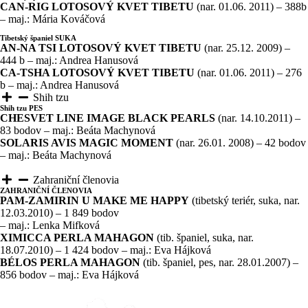
CAN-RIG LOTOSOVÝ KVET TIBETU
(nar. 01.06. 2011) – 388b
– maj.: Mária Kováčová
Tibetský španiel SUKA
AN-NA TSI LOTOSOVÝ KVET TIBETU
(nar. 25.12. 2009) –
444 b – maj.: Andrea Hanusová
CA-TSHA LOTOSOVÝ KVET TIBETU
(nar. 01.06. 2011) – 276
b – maj.: Andrea Hanusová
Shih tzu
Shih tzu PES
CHESVET LINE IMAGE BLACK PEARLS
(nar. 14.10.2011) –
83 bodov – maj.: Beáta Machynová
SOLARIS AVIS MAGIC MOMENT
(nar. 26.01. 2008) – 42 bodov
– maj.: Beáta Machynová
Zahraniční členovia
ZAHRANIČNÍ ČLENOVIA
PAM-ZAMIRIN U MAKE ME HAPPY
(tibetský teriér, suka, nar.
12.03.2010) – 1 849 bodov
– maj.: Lenka Mifková
XIMICCA PERLA MAHAGON
(tib. španiel, suka, nar.
18.07.2010) – 1 424 bodov – maj.: Eva Hájková
BÉLOS PERLA MAHAGON
(tib. španiel, pes, nar. 28.01.2007) –
856 bodov – maj.: Eva Hájková