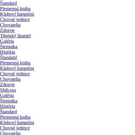
Štandard
Plemenná kniha
Kluboví šampióni
Chovné jedince
Chovatelia
Zdravie
Tibetský španiel
Galéria
Šteniatka
História
Štandard
Plemenná kniha
Kluboví šampióni
Chovné jedince
Chovatelia
Zdravie
Shih-tzu
Galéria
Šteniatka
História
Štandard
Plemenná kniha
Kluboví šampióni
Chovné jedince
Chovatelia