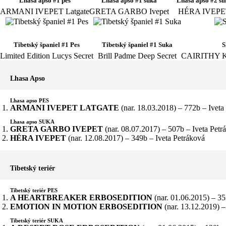
Lhasa apso #1 pes
Lhasa apso #1 suka
Lhasa apso #2 su
ARMANI IVEPET Latgate
GRETA GARBO Ivepet
HÉRA IVEPE
Tibetský španiel #1 Pes
Tibetský španiel #1 Suka
S
Limited Edition Lucys Secret
Brill Padme Deep Secret
CAIRITHY 
Lhasa Apso
Lhasa apso PES
ARMANI IVEPET LATGATE
(nar. 18.03.2018) – 772b – Iveta
Lhasa apso SUKA
GRETA GARBO IVEPET
(nar. 08.07.2017) – 507b – Iveta Petr
HÉRA IVEPET
(nar. 12.08.2017) – 349b – Iveta Petráková
Tibetský teriér
Tibetský teriér PES
A HEARTBREAKER ERBOSEDITION
(nar. 01.06.2015) – 3
EMOTION IN MOTION ERBOSEDITION
(nar. 13.12.2019) 
Tibetský teriér SUKA