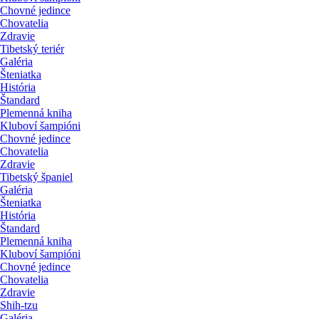
Chovné jedince
Chovatelia
Zdravie
Tibetský teriér
Galéria
Šteniatka
História
Štandard
Plemenná kniha
Kluboví šampióni
Chovné jedince
Chovatelia
Zdravie
Tibetský španiel
Galéria
Šteniatka
História
Štandard
Plemenná kniha
Kluboví šampióni
Chovné jedince
Chovatelia
Zdravie
Shih-tzu
Galéria