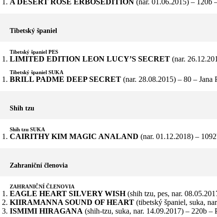
A DESERT ROSE ERBOSEDITION
(nar. 01.06.2015) – 120b
Tibetský španiel
Tibetský španiel PES
LIMITED EDITION LEON LUCY’S SECRET
(nar. 26.12.20
Tibetský španiel SUKA
BRILL PADME DEEP SECRET
(nar. 28.08.2015) – 80 – Jana
Shih tzu
Shih tzu SUKA
CAIRITHY KIM MAGIC ANALAND
(nar. 01.12.2018) – 109
Zahraniční členovia
ZAHRANIČNÍ ČLENOVIA
EAGLE HEART SILVERY WISH
(shih tzu, pes, nar. 08.05.2
KIIRAMANNA SOUND OF HEART
(tibetský španiel, suka, n
ISMIMI HIRAGANA
(shih-tzu, suka, nar. 14.09.2017) – 220b – 