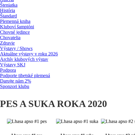
Šteniatka
História
Štandard
Plemenná kniha
Kluboví šampióni
Chovné jedince
Chovatelia
Zdravie
Výstavy / Shows
Aktuálne výstavy v roku 2026
Archív klubových výstav
Výstavy SKJ
Podpora
Podporte tibetské plemená
Darujte nám 2%
Sponzori klubu
PES A SUKA ROKA 2020