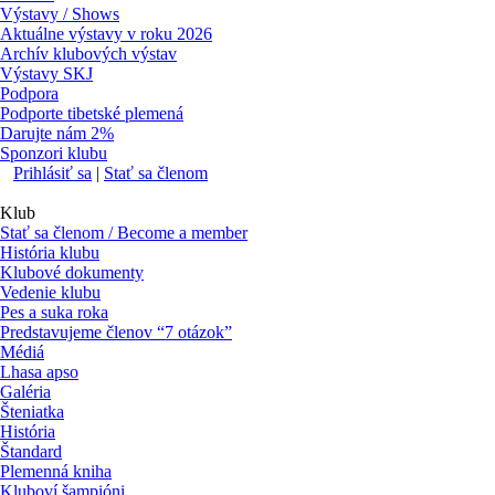
Výstavy / Shows
Aktuálne výstavy v roku 2026
Archív klubových výstav
Výstavy SKJ
Podpora
Podporte tibetské plemená
Darujte nám 2%
Sponzori klubu
Prihlásiť sa
|
Stať sa členom
Klub
Stať sa členom / Become a member
História klubu
Klubové dokumenty
Vedenie klubu
Pes a suka roka
Predstavujeme členov “7 otázok”
Médiá
Lhasa apso
Galéria
Šteniatka
História
Štandard
Plemenná kniha
Kluboví šampióni