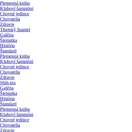
Plemenná kniha
Kluboví šampióni
Chovné jedince
Chovatelia
Zdravie
Tibetský španiel
Galéria
Šteniatka
História
Štandard
Plemenná kniha
Kluboví šampióni
Chovné jedince
Chovatelia
Zdravie
Shih-tzu
Galéria
Šteniatka
História
Štandard
Plemenná kniha
Kluboví šampióni
Chovné jedince
Chovatelia
Zdravie