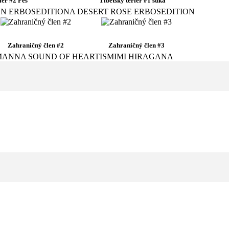
iér #2 Pes
Tibetský teriér #1 suka
ON ERBOSEDITION
A DESERT ROSE ERBOSEDITION
Zahraničný člen #2
Zahraničný člen #3
MANNA SOUND OF HEART
ISMIMI HIRAGANA