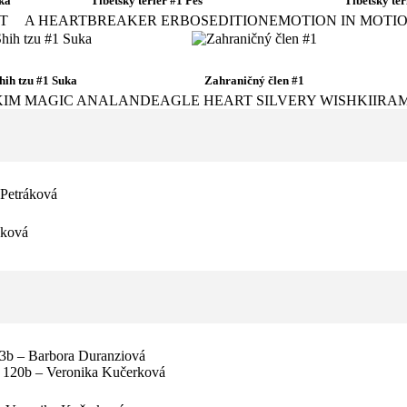
ka
Tibetský teriér #1 Pes
Tibetský ter
T
A HEARTBREAKER ERBOSEDITION
EMOTION IN MOTI
hih tzu #1 Suka
Zahraničný člen #1
KIM MAGIC ANALAND
EAGLE HEART SILVERY WISH
KIIRA
 Petráková
áková
53b – Barbora Duranziová
– 120b – Veronika Kučerková