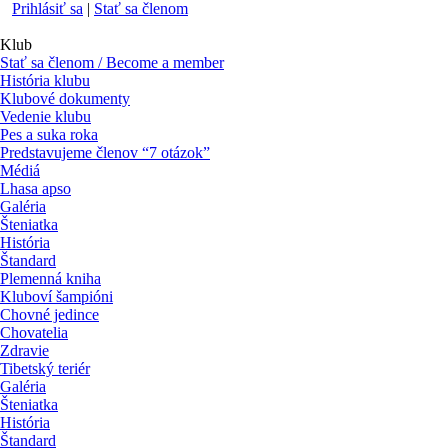
Prihlásiť sa
|
Stať sa členom
Klub
Stať sa členom / Become a member
História klubu
Klubové dokumenty
Vedenie klubu
Pes a suka roka
Predstavujeme členov “7 otázok”
Médiá
Lhasa apso
Galéria
Šteniatka
História
Štandard
Plemenná kniha
Kluboví šampióni
Chovné jedince
Chovatelia
Zdravie
Tibetský teriér
Galéria
Šteniatka
História
Štandard