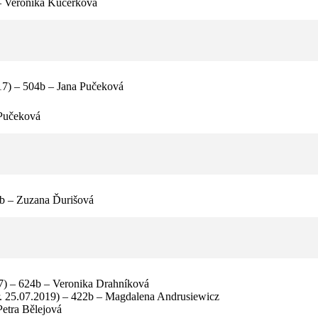
 – Veronika Kučerková
17) – 504b – Jana Pučeková
 Pučeková
2b – Zuzana Ďurišová
017) – 624b – Veronika Drahníková
ar. 25.07.2019) – 422b – Magdalena Andrusiewicz
Petra Bělejová