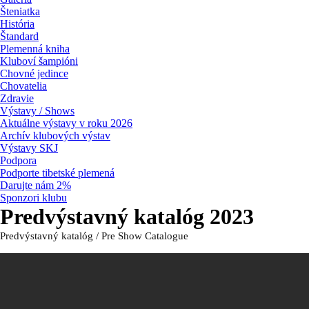
Šteniatka
História
Štandard
Plemenná kniha
Kluboví šampióni
Chovné jedince
Chovatelia
Zdravie
Výstavy / Shows
Aktuálne výstavy v roku 2026
Archív klubových výstav
Výstavy SKJ
Podpora
Podporte tibetské plemená
Darujte nám 2%
Sponzori klubu
Predvýstavný katalóg 2023
Predvýstavný katalóg / Pre Show Catalogue