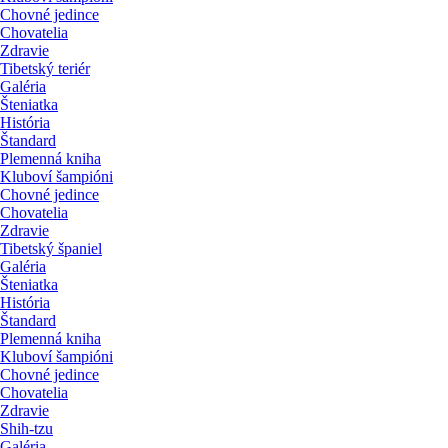
Chovné jedince
Chovatelia
Zdravie
Tibetský teriér
Galéria
Šteniatka
História
Štandard
Plemenná kniha
Kluboví šampióni
Chovné jedince
Chovatelia
Zdravie
Tibetský španiel
Galéria
Šteniatka
História
Štandard
Plemenná kniha
Kluboví šampióni
Chovné jedince
Chovatelia
Zdravie
Shih-tzu
Galéria