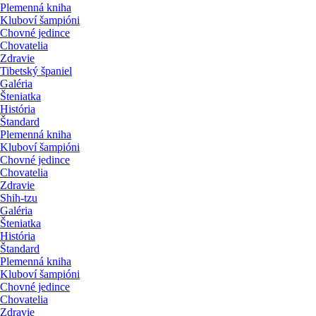
Plemenná kniha
Kluboví šampióni
Chovné jedince
Chovatelia
Zdravie
Tibetský španiel
Galéria
Šteniatka
História
Štandard
Plemenná kniha
Kluboví šampióni
Chovné jedince
Chovatelia
Zdravie
Shih-tzu
Galéria
Šteniatka
História
Štandard
Plemenná kniha
Kluboví šampióni
Chovné jedince
Chovatelia
Zdravie