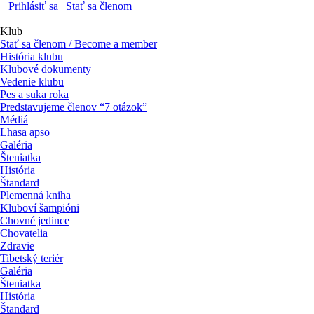
Prihlásiť sa
|
Stať sa členom
Klub
Stať sa členom / Become a member
História klubu
Klubové dokumenty
Vedenie klubu
Pes a suka roka
Predstavujeme členov “7 otázok”
Médiá
Lhasa apso
Galéria
Šteniatka
História
Štandard
Plemenná kniha
Kluboví šampióni
Chovné jedince
Chovatelia
Zdravie
Tibetský teriér
Galéria
Šteniatka
História
Štandard