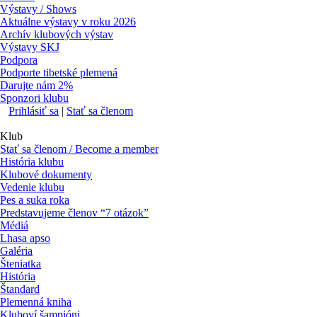
Výstavy / Shows
Aktuálne výstavy v roku 2026
Archív klubových výstav
Výstavy SKJ
Podpora
Podporte tibetské plemená
Darujte nám 2%
Sponzori klubu
Prihlásiť sa
|
Stať sa členom
Klub
Stať sa členom / Become a member
História klubu
Klubové dokumenty
Vedenie klubu
Pes a suka roka
Predstavujeme členov “7 otázok”
Médiá
Lhasa apso
Galéria
Šteniatka
História
Štandard
Plemenná kniha
Kluboví šampióni