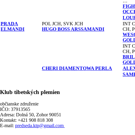
…
FIGH
OCC
LOU
PRADA
POL JCH, SVK JCH
INT 
ELMANDI
HUGO BOSS ARSSAMANDI
CH, 
WES
GOL
INT 
CH, 
BRIL
GOL
CHERI DIAMENTOWA PERLA
ALE
SAM
Klub tibetských plemien
občianske združenie
IČO: 37913565
Adresa: Dolná 50, Zohor 90051
Kontakt: +421 908 818 308
E-mail:
predseda.ktp@gmail.com