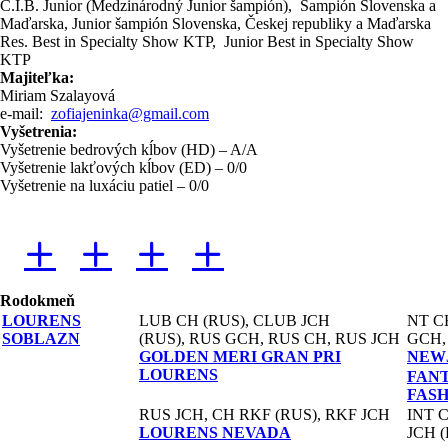
C.I.B. Junior (Medzinárodný Junior šampión), Šampión Slovenska a
Maďarska, Junior šampión Slovenska, Českej republiky a Maďarska
Res. Best in Specialty Show KTP, Junior Best in Specialty Show
KTP
Majiteľka:
Miriam Szalayová
e-mail:
zofiajeninka@gmail.com
Vyšetrenia:
Vyšetrenie bedrových kĺbov (HD) – A/A
Vyšetrenie lakťových kĺbov (ED) – 0/0
Vyšetrenie na luxáciu patiel – 0/0
Rodokmeň
LOURENS
LUB CH (RUS), CLUB JCH
NT C
SOBLAZN
(RUS), RUS GCH, RUS CH, RUS JCH
GCH,
GOLDEN MERI GRAN PRI
NEWJ
LOURENS
FANT
FAS
RUS JCH, CH RKF (RUS), RKF JCH
INT 
LOURENS NEVADA
JCH 