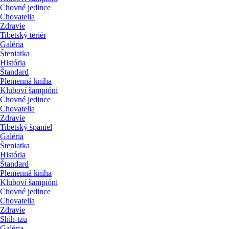
Chovné jedince
Chovatelia
Zdravie
Tibetský teriér
Galéria
Šteniatka
História
Štandard
Plemenná kniha
Kluboví šampióni
Chovné jedince
Chovatelia
Zdravie
Tibetský španiel
Galéria
Šteniatka
História
Štandard
Plemenná kniha
Kluboví šampióni
Chovné jedince
Chovatelia
Zdravie
Shih-tzu
Galéria