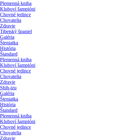
Plemenná kniha
Kluboví šampióni
Chovné jedince
Chovatelia
Zdravie
Tibetský španiel
Galéria
Šteniatka
História
Štandard
Plemenná kniha
Kluboví šampióni
Chovné jedince
Chovatelia
Zdravie
Shih-tzu
Galéria
Šteniatka
História
Štandard
Plemenná kniha
Kluboví šampióni
Chovné jedince
Chovatelia
Zdravie