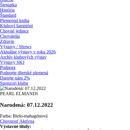
Šteniatka
História
Štandard
Plemenná kniha
Kluboví šampióni
Chovné jedince
Chovatelia
Zdravie
Výstavy / Shows
Aktuálne výstavy v roku 2026
Archív klubových výstav
Výstavy SKJ
Podpora
Podporte tibetské plemená
Darujte nám 2%
Sponzori klubu
PEARL ELMANDI
Narodená: 07.12.2022
Farba: Bielo-mahagónová
Chovnosť Aktívna
Výstavné tituly: