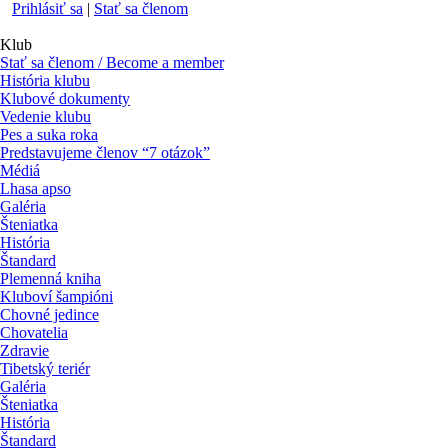
Prihlásiť sa
|
Stať sa členom
Klub
Stať sa členom / Become a member
História klubu
Klubové dokumenty
Vedenie klubu
Pes a suka roka
Predstavujeme členov “7 otázok”
Médiá
Lhasa apso
Galéria
Šteniatka
História
Štandard
Plemenná kniha
Kluboví šampióni
Chovné jedince
Chovatelia
Zdravie
Tibetský teriér
Galéria
Šteniatka
História
Štandard