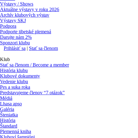
Výstavy / Shows
Aktuálne výstavy v roku 2026
Archív klubových výstav
Výstavy SKJ
Podpora
Podporte tibetské plemená
Darujte nám 2%
Sponzori klubu
Prihlásiť sa
|
Stať sa členom
Klub
Stať sa členom / Become a member
História klubu
Klubové dokumenty
Vedenie klubu
Pes a suka roka
Predstavujeme členov “7 otázok”
Médiá
Lhasa apso
Galéria
Šteniatka
História
Štandard
Plemenná kniha
Kluboví šampióni