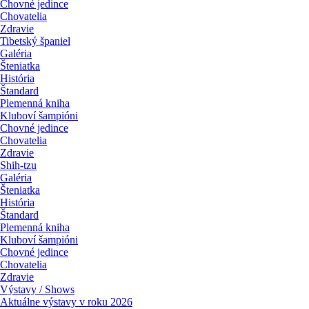
Chovné jedince
Chovatelia
Zdravie
Tibetský španiel
Galéria
Šteniatka
História
Štandard
Plemenná kniha
Kluboví šampióni
Chovné jedince
Chovatelia
Zdravie
Shih-tzu
Galéria
Šteniatka
História
Štandard
Plemenná kniha
Kluboví šampióni
Chovné jedince
Chovatelia
Zdravie
Výstavy / Shows
Aktuálne výstavy v roku 2026