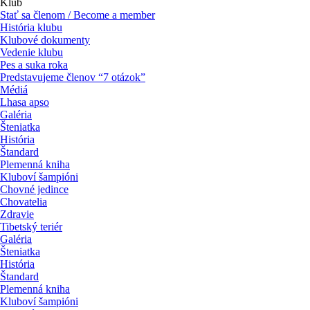
Klub
Stať sa členom / Become a member
História klubu
Klubové dokumenty
Vedenie klubu
Pes a suka roka
Predstavujeme členov “7 otázok”
Médiá
Lhasa apso
Galéria
Šteniatka
História
Štandard
Plemenná kniha
Kluboví šampióni
Chovné jedince
Chovatelia
Zdravie
Tibetský teriér
Galéria
Šteniatka
História
Štandard
Plemenná kniha
Kluboví šampióni