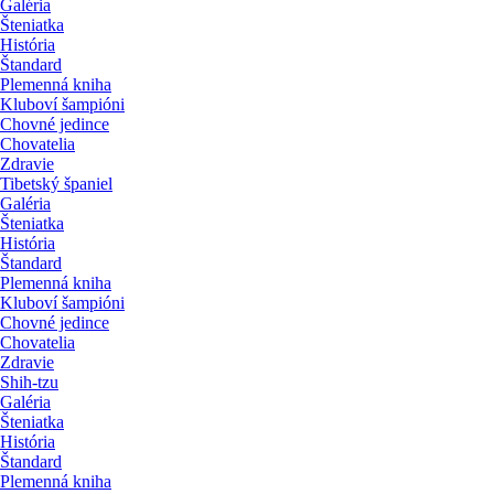
Galéria
Šteniatka
História
Štandard
Plemenná kniha
Kluboví šampióni
Chovné jedince
Chovatelia
Zdravie
Tibetský španiel
Galéria
Šteniatka
História
Štandard
Plemenná kniha
Kluboví šampióni
Chovné jedince
Chovatelia
Zdravie
Shih-tzu
Galéria
Šteniatka
História
Štandard
Plemenná kniha