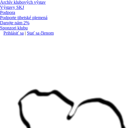
Archív klubových výstav
Výstavy SKJ
Podpora
Podporte tibetské plemená
Darujte nám 2%
Sponzori klubu
Prihlásiť sa
|
Stať sa členom