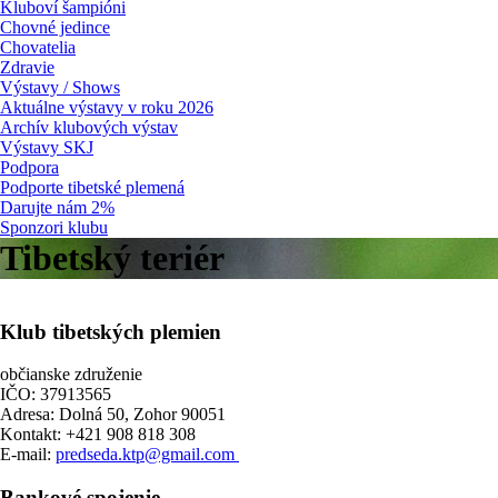
Kluboví šampióni
Chovné jedince
Chovatelia
Zdravie
Výstavy / Shows
Aktuálne výstavy v roku 2026
Archív klubových výstav
Výstavy SKJ
Podpora
Podporte tibetské plemená
Darujte nám 2%
Sponzori klubu
Tibetský teriér
Klub tibetských plemien
občianske združenie
IČO: 37913565
Adresa: Dolná 50, Zohor 90051
Kontakt: +421 908 818 308
E-mail:
predseda.ktp@gmail.com
Bankové spojenie