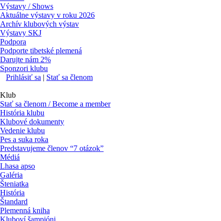
Výstavy / Shows
Aktuálne výstavy v roku 2026
Archív klubových výstav
Výstavy SKJ
Podpora
Podporte tibetské plemená
Darujte nám 2%
Sponzori klubu
Prihlásiť sa
|
Stať sa členom
Klub
Stať sa členom / Become a member
História klubu
Klubové dokumenty
Vedenie klubu
Pes a suka roka
Predstavujeme členov “7 otázok”
Médiá
Lhasa apso
Galéria
Šteniatka
História
Štandard
Plemenná kniha
Kluboví šampióni