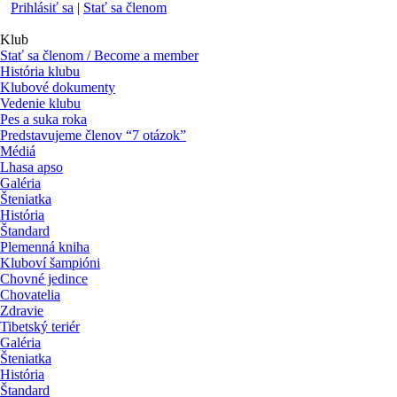
Prihlásiť sa
|
Stať sa členom
Klub
Stať sa členom / Become a member
História klubu
Klubové dokumenty
Vedenie klubu
Pes a suka roka
Predstavujeme členov “7 otázok”
Médiá
Lhasa apso
Galéria
Šteniatka
História
Štandard
Plemenná kniha
Kluboví šampióni
Chovné jedince
Chovatelia
Zdravie
Tibetský teriér
Galéria
Šteniatka
História
Štandard