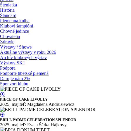
Šteniatka
História
Štandard
Plemenná kniha
Kluboví šampióni
Chovné jedince
Chovatelia
Zdravie
Výstavy / Shows
Aktuálne výstavy v roku 2026
Archív klubových výstav
Výstavy SKJ
Podpora
Podporte tibetské plemená
Darujte nám 2%
Sponzori klubu
PIECE OF CAKE LIVOLLY
2025, majiteľ: Magdalena Andrusiewicz
BRILL PADME CELEBRATION SPLENDOR
2025, majiteľ: Eva a Šárka Hájkovy