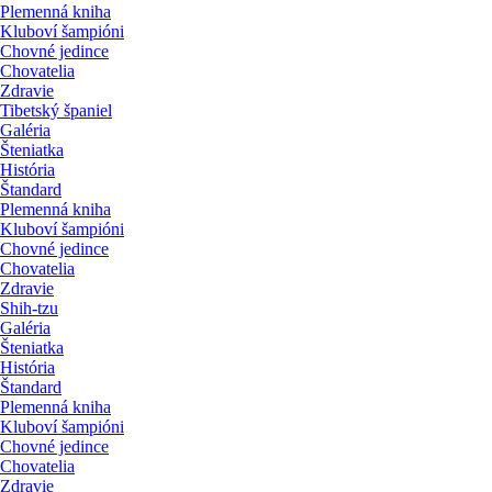
Plemenná kniha
Kluboví šampióni
Chovné jedince
Chovatelia
Zdravie
Tibetský španiel
Galéria
Šteniatka
História
Štandard
Plemenná kniha
Kluboví šampióni
Chovné jedince
Chovatelia
Zdravie
Shih-tzu
Galéria
Šteniatka
História
Štandard
Plemenná kniha
Kluboví šampióni
Chovné jedince
Chovatelia
Zdravie