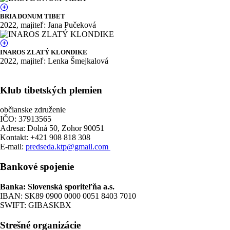
BRIA DONUM TIBET
2022, majiteľ: Jana Pučeková
INAROS ZLATÝ KLONDIKE
2022, majiteľ: Lenka Šmejkalová
Klub tibetských plemien
občianske združenie
IČO: 37913565
Adresa: Dolná 50, Zohor 90051
Kontakt: +421 908 818 308
E-mail:
predseda.ktp@gmail.com
Bankové spojenie
Banka: Slovenská sporiteľňa a.s.
IBAN: SK89 0900 0000 0051 8403 7010
SWIFT: GIBASKBX
Strešné organizácie