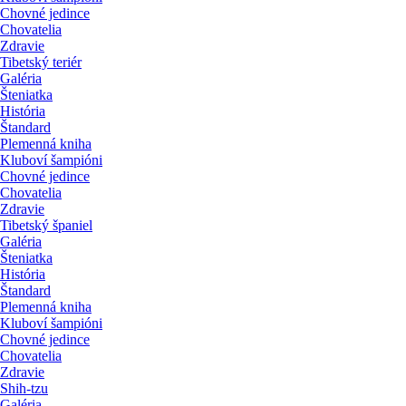
Chovné jedince
Chovatelia
Zdravie
Tibetský teriér
Galéria
Šteniatka
História
Štandard
Plemenná kniha
Kluboví šampióni
Chovné jedince
Chovatelia
Zdravie
Tibetský španiel
Galéria
Šteniatka
História
Štandard
Plemenná kniha
Kluboví šampióni
Chovné jedince
Chovatelia
Zdravie
Shih-tzu
Galéria