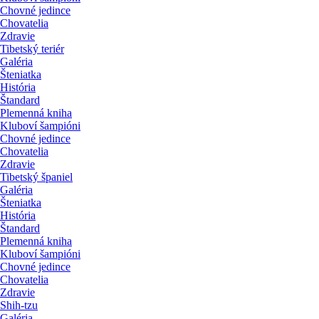
Chovné jedince
Chovatelia
Zdravie
Tibetský teriér
Galéria
Šteniatka
História
Štandard
Plemenná kniha
Kluboví šampióni
Chovné jedince
Chovatelia
Zdravie
Tibetský španiel
Galéria
Šteniatka
História
Štandard
Plemenná kniha
Kluboví šampióni
Chovné jedince
Chovatelia
Zdravie
Shih-tzu
Galéria