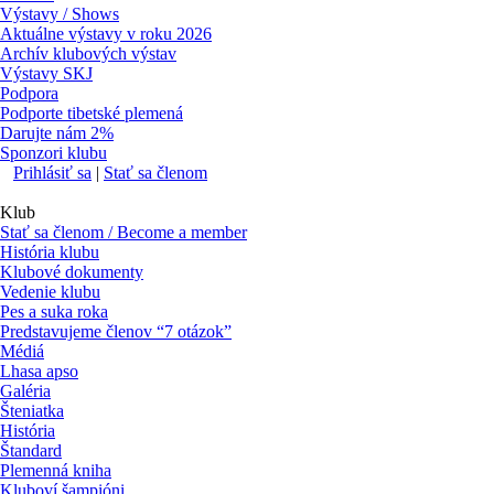
Výstavy / Shows
Aktuálne výstavy v roku 2026
Archív klubových výstav
Výstavy SKJ
Podpora
Podporte tibetské plemená
Darujte nám 2%
Sponzori klubu
Prihlásiť sa
|
Stať sa členom
Klub
Stať sa členom / Become a member
História klubu
Klubové dokumenty
Vedenie klubu
Pes a suka roka
Predstavujeme členov “7 otázok”
Médiá
Lhasa apso
Galéria
Šteniatka
História
Štandard
Plemenná kniha
Kluboví šampióni