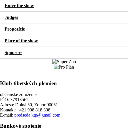
Enter the show
Judges
Propozície
Place of the show
Sponsors
Klub tibetských plemien
občianske združenie
IČO: 37913565
Adresa: Dolná 50, Zohor 90051
Kontakt: +421 908 818 308
E-mail:
predseda.ktp@gmail.com
Bankové spojenie