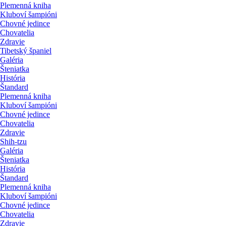
Plemenná kniha
Kluboví šampióni
Chovné jedince
Chovatelia
Zdravie
Tibetský španiel
Galéria
Šteniatka
História
Štandard
Plemenná kniha
Kluboví šampióni
Chovné jedince
Chovatelia
Zdravie
Shih-tzu
Galéria
Šteniatka
História
Štandard
Plemenná kniha
Kluboví šampióni
Chovné jedince
Chovatelia
Zdravie