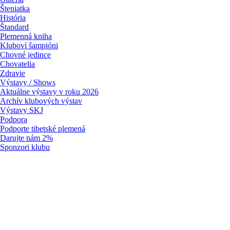
Šteniatka
História
Štandard
Plemenná kniha
Kluboví šampióni
Chovné jedince
Chovatelia
Zdravie
Výstavy / Shows
Aktuálne výstavy v roku 2026
Archív klubových výstav
Výstavy SKJ
Podpora
Podporte tibetské plemená
Darujte nám 2%
Sponzori klubu