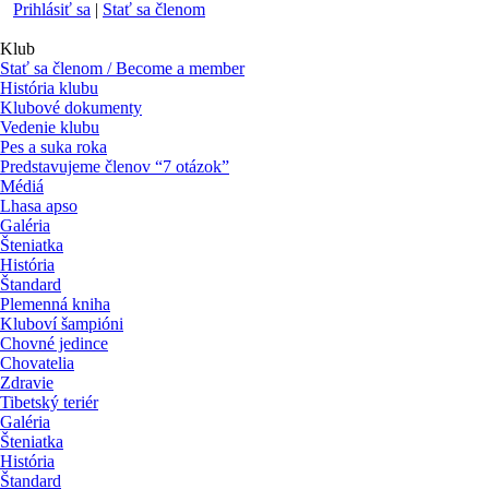
Prihlásiť sa
|
Stať sa členom
Klub
Stať sa členom / Become a member
História klubu
Klubové dokumenty
Vedenie klubu
Pes a suka roka
Predstavujeme členov “7 otázok”
Médiá
Lhasa apso
Galéria
Šteniatka
História
Štandard
Plemenná kniha
Kluboví šampióni
Chovné jedince
Chovatelia
Zdravie
Tibetský teriér
Galéria
Šteniatka
História
Štandard