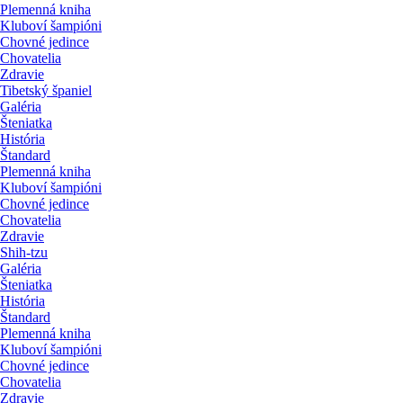
Plemenná kniha
Kluboví šampióni
Chovné jedince
Chovatelia
Zdravie
Tibetský španiel
Galéria
Šteniatka
História
Štandard
Plemenná kniha
Kluboví šampióni
Chovné jedince
Chovatelia
Zdravie
Shih-tzu
Galéria
Šteniatka
História
Štandard
Plemenná kniha
Kluboví šampióni
Chovné jedince
Chovatelia
Zdravie