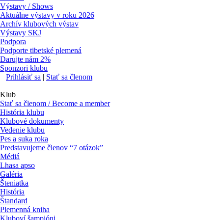
Výstavy / Shows
Aktuálne výstavy v roku 2026
Archív klubových výstav
Výstavy SKJ
Podpora
Podporte tibetské plemená
Darujte nám 2%
Sponzori klubu
Prihlásiť sa
|
Stať sa členom
Klub
Stať sa členom / Become a member
História klubu
Klubové dokumenty
Vedenie klubu
Pes a suka roka
Predstavujeme členov “7 otázok”
Médiá
Lhasa apso
Galéria
Šteniatka
História
Štandard
Plemenná kniha
Kluboví šampióni