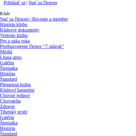
Prihlásiť sa
|
Stať sa členom
Klub
Stať sa členom / Become a member
História klubu
Klubové dokumenty
Vedenie klubu
Pes a suka roka
Predstavujeme členov “7 otázok”
Médiá
Lhasa apso
Galéria
Šteniatka
História
Štandard
Plemenná kniha
Kluboví šampióni
Chovné jedince
Chovatelia
Zdravie
Tibetský teriér
Galéria
Šteniatka
História
Štandard