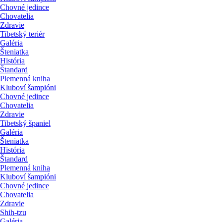
Chovné jedince
Chovatelia
Zdravie
Tibetský teriér
Galéria
Šteniatka
História
Štandard
Plemenná kniha
Kluboví šampióni
Chovné jedince
Chovatelia
Zdravie
Tibetský španiel
Galéria
Šteniatka
História
Štandard
Plemenná kniha
Kluboví šampióni
Chovné jedince
Chovatelia
Zdravie
Shih-tzu
Galéria