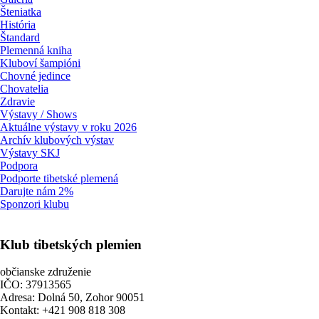
Šteniatka
História
Štandard
Plemenná kniha
Kluboví šampióni
Chovné jedince
Chovatelia
Zdravie
Výstavy / Shows
Aktuálne výstavy v roku 2026
Archív klubových výstav
Výstavy SKJ
Podpora
Podporte tibetské plemená
Darujte nám 2%
Sponzori klubu
Klub tibetských plemien
občianske združenie
IČO: 37913565
Adresa: Dolná 50, Zohor 90051
Kontakt: +421 908 818 308