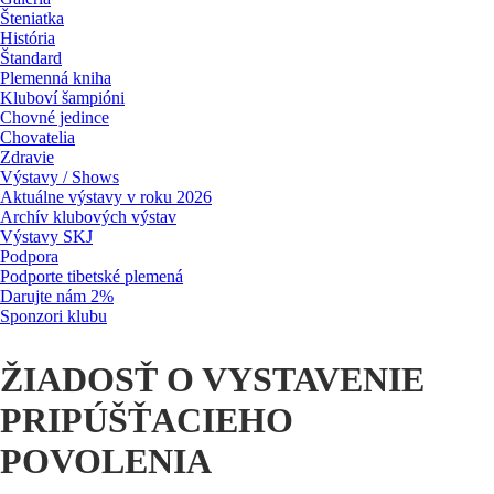
Šteniatka
História
Štandard
Plemenná kniha
Kluboví šampióni
Chovné jedince
Chovatelia
Zdravie
Výstavy / Shows
Aktuálne výstavy v roku 2026
Archív klubových výstav
Výstavy SKJ
Podpora
Podporte tibetské plemená
Darujte nám 2%
Sponzori klubu
ŽIADOSŤ O VYSTAVENIE
PRIPÚŠŤACIEHO
POVOLENIA