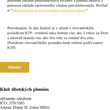
právnom základe predzmluvných vzťahov a plnenia zmluvy a
právnom základe oprávneného záujmu prevádzkovateľa. Prečítať
si "
Oboznámenie so spracovaním osobných údajov
"
Potvrdzujem, že táto žiadosť je v súlade s chovateľským
poriadkom KTP - uvedená suka nemala viac ako 5 vrhov za život
a zároveň nemala viac ako dva vrhy za ostatné dva roky.
(Porušenie chovateľského poriadku bude riešené podľa stanov
KTP)
Odoslať
Klub tibetských plemien
občianske združenie
IČO: 37913565
Adresa: Dolná 50, Zohor 90051