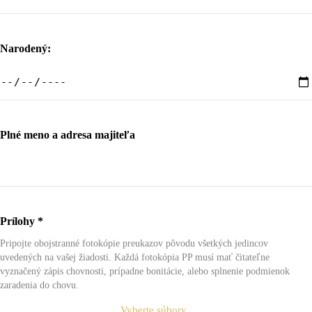
Narodený:
Plné meno a adresa majiteľa
Prílohy
*
Pripojte obojstranné fotokópie preukazov pôvodu všetkých jedincov
uvedených na vašej žiadosti. Každá fotokópia PP musí mať čitateľne
vyznačený zápis chovnosti, prípadne bonitácie, alebo splnenie podmienok
zaradenia do chovu.
Vyberte súbory