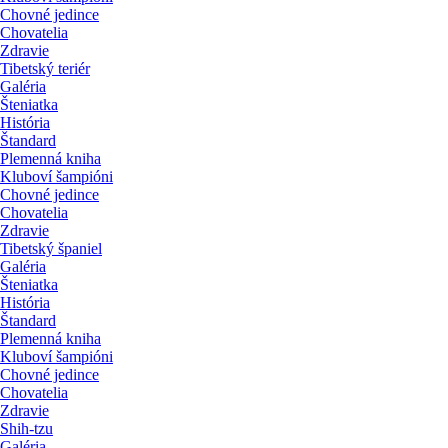
Chovné jedince
Chovatelia
Zdravie
Tibetský teriér
Galéria
Šteniatka
História
Štandard
Plemenná kniha
Kluboví šampióni
Chovné jedince
Chovatelia
Zdravie
Tibetský španiel
Galéria
Šteniatka
História
Štandard
Plemenná kniha
Kluboví šampióni
Chovné jedince
Chovatelia
Zdravie
Shih-tzu
Galéria