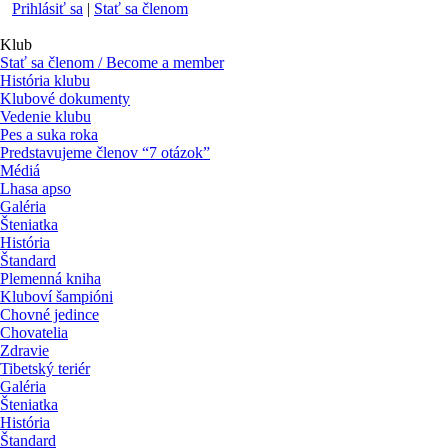
Prihlásiť sa
|
Stať sa členom
Klub
Stať sa členom / Become a member
História klubu
Klubové dokumenty
Vedenie klubu
Pes a suka roka
Predstavujeme členov “7 otázok”
Médiá
Lhasa apso
Galéria
Šteniatka
História
Štandard
Plemenná kniha
Kluboví šampióni
Chovné jedince
Chovatelia
Zdravie
Tibetský teriér
Galéria
Šteniatka
História
Štandard