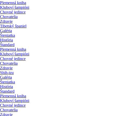
Plemenná kniha
Kluboví šampióni
Chovné jedince
Chovatelia
Zdravie
Tibetský španiel
Galéria
Šteniatka
História
Štandard
Plemenná kniha
Kluboví šampióni
Chovné jedince
Chovatelia
Zdravie
Shih-tzu
Galéria
Šteniatka
História
Štandard
Plemenná kniha
Kluboví šampióni
Chovné jedince
Chovatelia
Zdravie