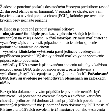
Žiadosť je potrebné poslať s dostatočným časovým predstihom (aspoň
21 dní pred plánovaným háraním). V prípade, že chcete, aby vám
krycieho psa navrhol poradca chovu (PCH), kolónky pre uvedenie
krycích psov nechajte prázdne
K žiadosti je potrebné pripojiť povinné prílohy:
–
obojstranné fotokópie preukazov pôvodu
všetkých jedincov
uvedených na vašej žiadosti. Každá fotokópia PP musí mať čitateľne
vyznačený zápis chovnosti, prípadne bonitácie, alebo splnenie
podmienok zaradenia do chovu.
–
výsledky klinického vyšetrenia patel
jedincov uvedených na
pripúšťacom povolení. Výsledky nebudú mať vplyv na vystavenie
pripúšťacieho povolenia.
–
výsledky DNA testov
k plánovanému spojeniu tak, aby v každom
požadovanom DNA teste bol aspoň jeden z páru testovaný s
výsledkom „čistý“. Akceptuje sa aj „čistý po rodičoch“.
Požadované
DNA testy sú uvedené po jednotlivých plemenách na záložkách
nižšie.
Bez týchto dokumentov vám pripúšťacie povolenie nemôže byť
vystavené. Sú potrebné na overenie údajov a založenie kartotéky
chovných jedincov. Pri druhom žiadaní pripúšťacích povolení na
uvedených jedincov už nie je potrebné tieto dokumenty PCH posielať.
Platnosť
pripúšťacích povolení
je 24 mesiacov
od jeho vystavenia