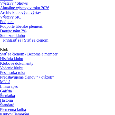
Výstavy / Shows
Aktuálne výstavy v roku 2026
Archív klubových výstav
Výstavy SKJ
Podpora
Podporte tibetské plemená
Darujte nám 2%
Sponzori klubu
Prihlásiť sa
|
Stať sa členom
Klub
Stať sa členom / Become a member
História klubu
Klubové dokumenty
Vedenie klubu
Pes a suka roka
Predstavujeme členov “7 otázok”
Médiá
Lhasa apso
Galéria
Šteniatka
História
Štandard
Plemenná kniha
Kluboví šampióni